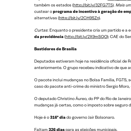
também os estados (
http://bit.ly/32FG7T5
).
Mais um
custear o
programa de incentivo à geração de em
alternativas (
http://bit.ly/2CH9SZn
).
Curtas
: Enquanto o presidente cria um partido e a
da previdência
(
http://bit.ly/2X9mSQO
); CAE do Se
Bastidores de Brasília
Deputados estiveram hoje na residência oficial de R
anteriormente. O grupo recebeu indicativo de que 
O pacote inclui mudanças no Bolsa Família, FGTS, s
caso do pacote anti-crime do ministro Sergio Moro, e
O deputado Christino Áureo, do PP do Rio de Janeir
mudanças já certas, como o imposto sobre seguro 
Hoje é o
316º dia
do governo Jair Bolsonaro.
Faltam
326 dias
para as eleições municipais.