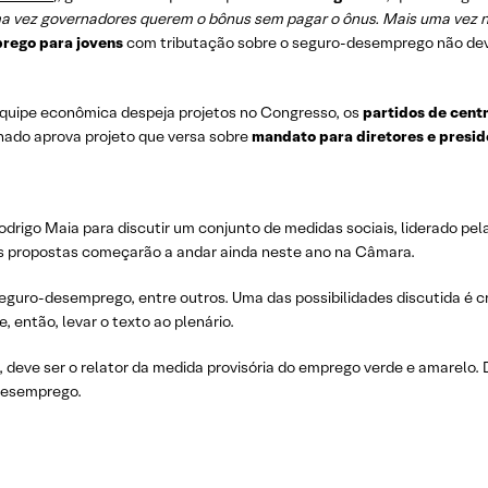
a vez governadores querem o bônus sem pagar o ônus. Mais uma vez nã
prego para jovens
com tributação sobre o seguro-desemprego não dev
 equipe econômica despeja projetos no Congresso, os
partidos de cent
nado aprova projeto que versa sobre
mandato para diretores e presi
odrigo Maia para discutir um conjunto de medidas sociais, liderado pe
as propostas começarão a andar ainda neste ano na Câmara.
eguro-desemprego, entre outros. Uma das possibilidades discutida é cr
, então, levar o texto ao plenário.
o, deve ser o relator da medida provisória do emprego verde e amarel
desemprego.