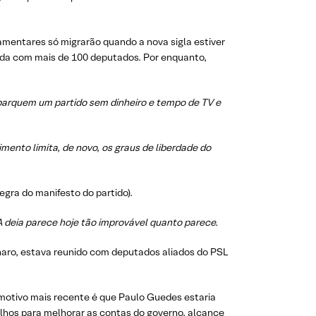
amentares só migrarão quando a nova sigla estiver
ada com mais de 100 deputados. Por enquanto,
embarquem um partido sem dinheiro e tempo de TV e
mento limita, de novo, os graus de liberdade do
tegra do manifesto do partido).
A deia parece hoje tão improvável quanto parece.
naro, estava reunido com deputados aliados do PSL
 motivo mais recente é que Paulo Guedes estaria
tilhos para melhorar as contas do governo, alcance