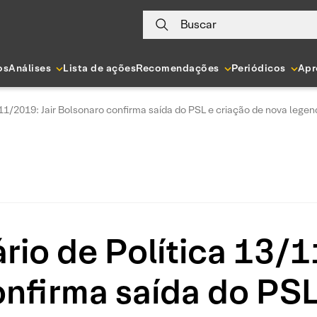
Buscar
os
Análises
Lista de ações
Recomendações
Periódicos
Apr
11/2019: Jair Bolsonaro confirma saída do PSL e criação de nova legen
io de Política 13/1
nfirma saída do PSL