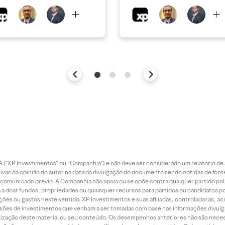
 (“XP Investimentos” ou “Companhia”) e não deve ser considerado um relatório de 
vas da opinião do autor na data da divulgação do documento sendo obtidas de fonte
municado prévio. A Companhia não apoia ou se opõe contra qualquer partido polít
 a doar fundos, propriedades ou quaisquer recursos para partidos ou candidatos po
ões ou gastos neste sentido. XP Investimentos e suas afiliadas, controladoras, ac
sões de investimentos que venham a ser tomadas com base nas informações divulga
tilização deste material ou seu conteúdo. Os desempenhos anteriores não são neces