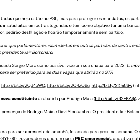
utados que hoje estão no PSL, mas para proteger os mandatos, os parl
s insatisfeitos em outras legendas e tem como objetivo ter uma banc
dor, pedirão desfiliação e ficarão temporariamente sem partido.
il crer que parlamentares insatisfeitos em outros partidos de centro 
 presidente Jair Bolsonaro.
locado Sérgio Moro como possível vice em sua chapa para 2022.
O movi
 para ser preterido para as duas vagas que abrirão no STF.
,
http://bit.ly/2Qd4eWQ
,
http://bit.ly/2O4zO6q
,
http://bit.ly/2Khi86w
(ín
e
nova constituinte
é rebatida por Rodrigo Maia (
http://bit.ly/32FKA8j
).
 presença de Rodrigo Maia e Davi Alcolumbre. O presidente Jair Bolso
e era para ser apresentada amanhã, foi adiada para próxima semana. O
y/34Yhz9I
); governadores querem que a
PEC emergencial
, que ativa ga