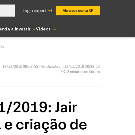
login expert
Abra sua conta XP
enda a Investir
Vídeos
da
13/11/2019 09:03:55 • Atualizado em 13/11/2019 08:38:52
3 minutos de leitura
1/2019: Jair
 e criação de