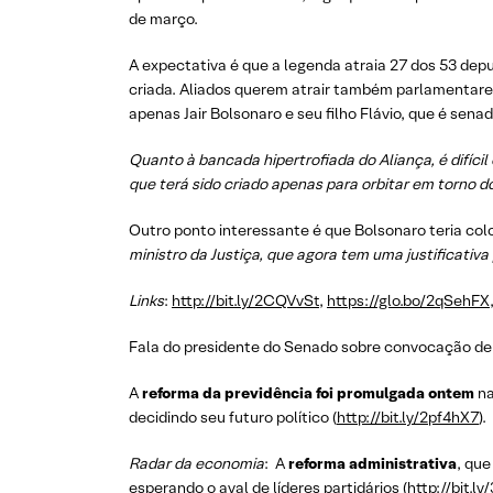
de março.
A expectativa é que a legenda atraia 27 dos 53 dep
criada. Aliados querem atrair também parlamentare
apenas Jair Bolsonaro e seu filho Flávio, que é sena
Quanto à bancada hipertrofiada do Aliança, é difíc
que terá sido criado apenas para orbitar em torno do
Outro ponto interessante é que Bolsonaro teria co
ministro da Justiça, que agora tem uma justificativa
Links
:
http://bit.ly/2CQVvSt
,
https://glo.bo/2qSehFX
Fala do presidente do Senado sobre convocação d
A
reforma da previdência foi promulgada ontem
na
decidindo seu futuro político (
http://bit.ly/2pf4hX7
).
Radar da economia
: A
reforma administrativa
, qu
esperando o aval de líderes partidários (
http://bit.l