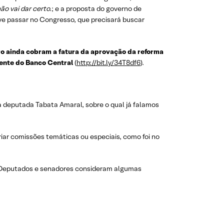
o vai dar certo.
; e a proposta do governo de
e passar no Congresso, que precisará buscar
ro ainda cobram a fatura da aprovação da reforma
dente do Banco Central
(
http://bit.ly/34T8df6
).
la deputada Tabata Amaral, sobre o qual já falamos
iar comissões temáticas ou especiais, como foi no
o. Deputados e senadores consideram algumas