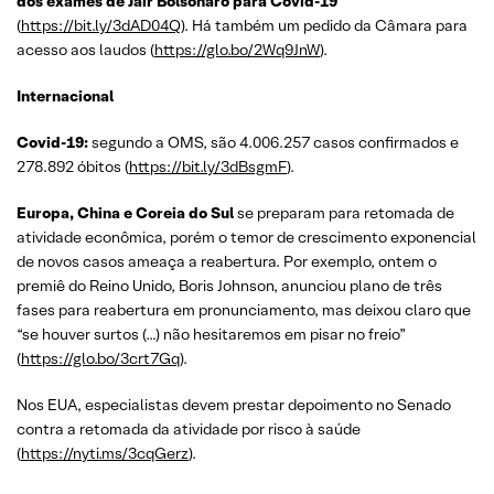
dos exames de Jair Bolsonaro para Covid-19
(
https://bit.ly/3dAD04Q
). Há também um pedido da Câmara para
acesso aos laudos (
https://glo.bo/2Wq9JnW
).
Internacional
Covid-19:
segundo a OMS, são 4.006.257 casos confirmados e
278.892 óbitos (
https://bit.ly/3dBsgmF
).
Europa, China e Coreia do Sul
se preparam para retomada de
atividade econômica, porém o temor de crescimento exponencial
de novos casos ameaça a reabertura. Por exemplo, ontem o
premiê do Reino Unido, Boris Johnson, anunciou plano de três
fases para reabertura em pronunciamento, mas deixou claro que
“se houver surtos (…) não hesitaremos em pisar no freio”
(
https://glo.bo/3crt7Gq
).
Nos EUA, especialistas devem prestar depoimento no Senado
contra a retomada da atividade por risco à saúde
(
https://nyti.ms/3cqGerz
).