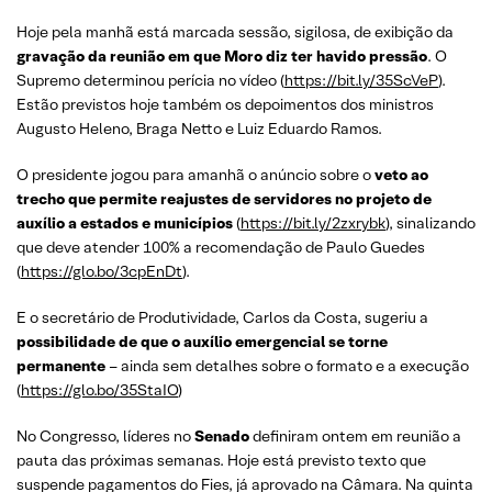
Hoje pela manhã está marcada sessão, sigilosa, de exibição da
gravação da reunião em que Moro diz ter havido pressão
. O
Supremo determinou perícia no vídeo (
https://bit.ly/35ScVeP
).
Estão previstos hoje também os depoimentos dos ministros
Augusto Heleno, Braga Netto e Luiz Eduardo Ramos.
O presidente jogou para amanhã o anúncio sobre o
veto ao
trecho que permite reajustes de servidores no projeto de
auxílio a estados e municípios
(
https://bit.ly/2zxrybk
), sinalizando
que deve atender 100% a recomendação de Paulo Guedes
(
https://glo.bo/3cpEnDt
).
E o secretário de Produtividade, Carlos da Costa, sugeriu a
possibilidade de que o auxílio emergencial se torne
permanente
– ainda sem detalhes sobre o formato e a execução
(
https://glo.bo/35StaIO
)
No Congresso, líderes no
Senado
definiram ontem em reunião a
pauta das próximas semanas. Hoje está previsto texto que
suspende pagamentos do Fies, já aprovado na Câmara. Na quinta