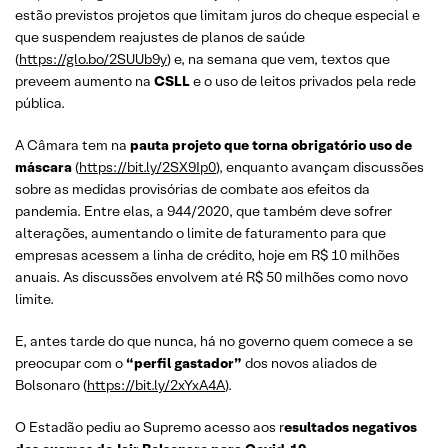
estão previstos projetos que limitam juros do cheque especial e
que suspendem reajustes de planos de saúde
(
https://glo.bo/2SUUb9y
) e, na semana que vem, textos que
preveem aumento na
CSLL
e o uso de leitos privados pela rede
pública.
A Câmara tem na
pauta projeto que torna obrigatório uso de
máscara
(
https://bit.ly/2SX9Ip0
), enquanto avançam discussões
sobre as medidas provisórias de combate aos efeitos da
pandemia. Entre elas, a 944/2020, que também deve sofrer
alterações, aumentando o limite de faturamento para que
empresas acessem a linha de crédito, hoje em R$ 10 milhões
anuais. As discussões envolvem até R$ 50 milhões como novo
limite.
E, antes tarde do que nunca, há no governo quem comece a se
preocupar com o
“perfil gastador”
dos novos aliados de
Bolsonaro (
https://bit.ly/2xYxA4A
).
O Estadão pediu ao Supremo acesso aos r
esultados negativos