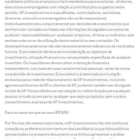
candidatos políticos e tampouco fará reembolsos para acionistas, diretores,
executivos e empregados com relação a contribuições ou gastos neste
sentido. XP Investimentos e suas afiliadas, controladoras, acionistas,
diretores, executivos e empregados não serão responsáveis
(individualmente e/ou conjuntamente) por decisões de investimentos que
venham a ser tomadas com base nas informações divulgadas e se exime de
qualquer responsabilidade por quaisquer prejuízos, diretos ou indiretos, que
venham a decorrer da utilização deste material ou seu conteúdo. Os
desempenhos anteriores não são necessariamente indicativos de resultados
futuros. Este material não leva em consideração os objetivos de
investimento, situação financeira ou necessidades específicas de qualquer
investidor. Os investidores devem obter orientação financeira
independente, com base em suas características pessoais, antes de tomar
uma decisão de investimento. Este relatório é destinado à circulação
exclusiva para a rede de relacionamento da XP Investimentos, incluindo
agentes autônomos da XP e clientes da XP, podendo também ser divulgado
no site da XP. Fica proibida sua reprodução ou redistribuição para qualquer
pessoa, no todo ou em parte, qualquer que seja o propósito, sem o prévio
consentimento expresso da XP Investimentos.
Para os casos em que se usa o IPESPE:
Por fim mas não menos importante, a XP Investimentos não tem nenhuma
conexão ou preferência com nenhum dos candidatos ou partidos políticos
apresentados no presente documento e se limita a apresentar a análise