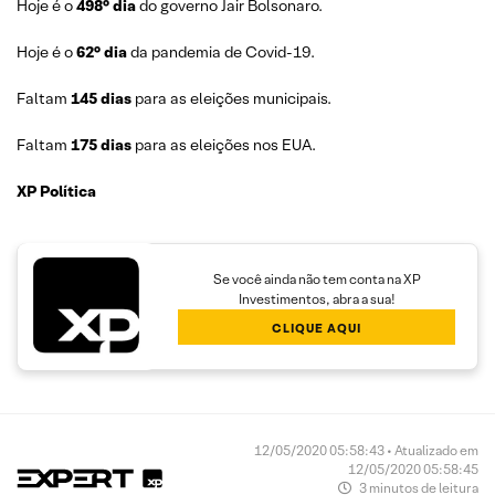
Hoje é o
498° dia
do governo Jair Bolsonaro.
Hoje é o
62° dia
da pandemia de Covid-19.
Faltam
145 dias
para as eleições municipais.
Faltam
175 dias
para as eleições nos EUA.
XP Política
Se você ainda não tem conta na XP
Investimentos, abra a sua!
CLIQUE AQUI
12/05/2020 05:58:43 • Atualizado em
12/05/2020 05:58:45
3 minutos de leitura