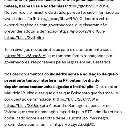
beleza, barbearias e academias
(
https://glo.bo/2Ln2C9e
).
Nelson Teich, o ministro da Saúde, parece ter sido informado ao
vivo da decisão (https://glo.bo/3brwPhW). O decreto voltou a
expor divergências com governadores, que disseram não
pretender adotar a definição (
https://glo.bo/2WncK8c
e
https://bit.ly/2yGp8rb
).
Teich divulgou novas diretrizes para o distanciamento social
(
https://bit.ly/3bqo5sH
), que também foram rechaçadas por
governadores, responsáveis pelas regras em seus estados.
Nos desdobramentos do
inquérito sobre a acusação de que o
presidente tentou interferir na PF, ontem foi dia de
depoimentos testemunhas ligadas à instituição
. O ex-diretor
Maurício Valeixo disse que disse que Bolsonaro queria trocá-lo
por questão de “afinidade” (
https://bit.ly/2LiQN3W
e
https://bit.ly/2xUdqZo
) e Alexandre Ramagem, sucessor de
Valeixo que teve a nomeação impedida pelo STF, admitiu ter sido
consultado sobre a escolha de seu substituto, mas negou
proximidade com a família (
https://bit.ly/2SX9jD0
).