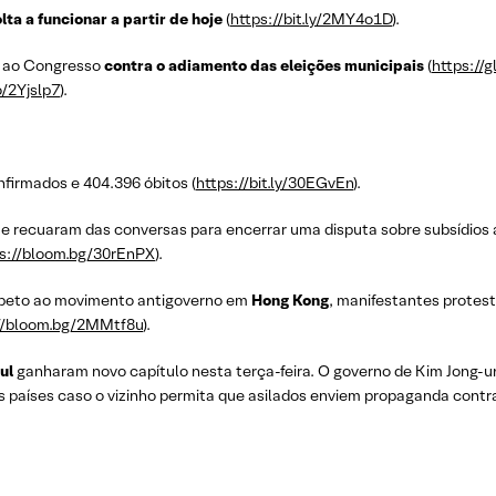
ta a funcionar a partir de hoje
(
https://bit.ly/2MY4o1D
).
r ao Congresso
contra o adiamento das eleições municipais
(
https://
o/2Yjslp7
).
firmados e 404.396 óbitos (
https://bit.ly/30EGvEn
).
e recuaram das conversas para encerrar uma disputa sobre subsídios a 
s://bloom.bg/30rEnPX
).
ímpeto ao movimento antigoverno em
Hong Kong
, manifestantes protes
//bloom.bg/2MMtf8u
).
ul
ganharam novo capítulo nesta terça-feira. O governo de Kim Jong
s países caso o vizinho permita que asilados enviem propaganda cont