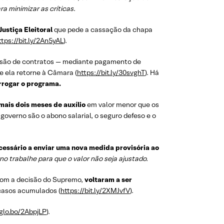
ra minimizar as críticas
.
ustiça Eleitoral
que pede a cassação da chapa
ttps://bit.ly/2An5yAL
).
pensão de contratos — mediante pagamento de
 ela retorne à Câmara (
https://bit.ly/30svghT
). Há
orrogar o programa.
mais dois meses de auxílio
em valor menor que os
governo são o abono salarial, o seguro defeso e o
cessário a enviar uma nova medida provisória ao
o trabalhe para que o valor não seja ajustado.
 com a decisão do Supremo,
voltaram a ser
 casos acumulados (
https://bit.ly/2XMJvfV
).
/glo.bo/2AbpjLP
).