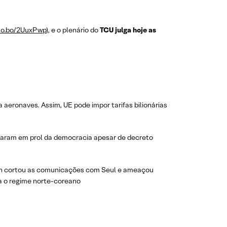
glo.bo/2UuxPwp
), e o plenário do
TCU julga hoje as
aeronaves. Assim, UE pode impor tarifas bilionárias
taram em prol da democracia apesar de decreto
-un cortou as comunicações com Seul e ameaçou
ra o regime norte-coreano