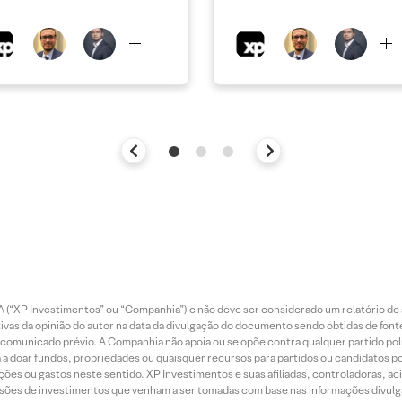
 (“XP Investimentos” ou “Companhia”) e não deve ser considerado um relatório de 
vas da opinião do autor na data da divulgação do documento sendo obtidas de fonte
municado prévio. A Companhia não apoia ou se opõe contra qualquer partido polít
 a doar fundos, propriedades ou quaisquer recursos para partidos ou candidatos po
ões ou gastos neste sentido. XP Investimentos e suas afiliadas, controladoras, ac
sões de investimentos que venham a ser tomadas com base nas informações divulga