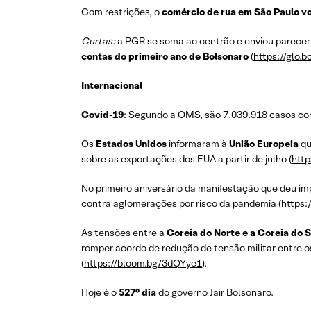
Com restrições, o
comércio de rua em São Paulo vol
Curtas:
a PGR se soma ao centrão e enviou parece
contas do primeiro ano de Bolsonaro
(
https://glo.b
Internacional
Covid-19
: Segundo a OMS, são 7.039.918 casos con
Os
Estados Unidos
informaram à
União Europeia
qu
sobre as exportações dos EUA a partir de julho (
http
No primeiro aniversário da manifestação que deu 
contra aglomerações por risco da pandemia (
https:
As tensões entre a
Coreia do Norte e a Coreia do S
romper acordo de redução de tensão militar entre o
(
https://bloom.bg/3dQYye1
).
Hoje é o
527° dia
do governo Jair Bolsonaro.