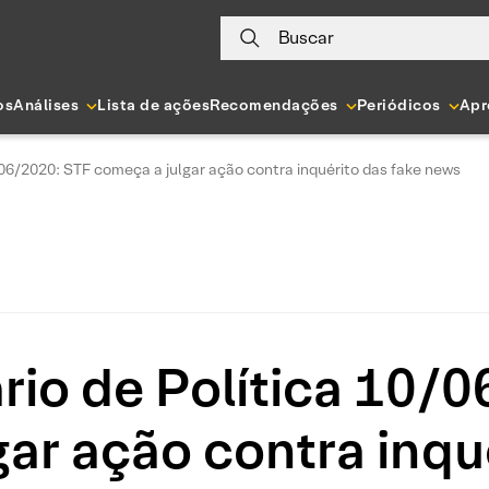
Buscar
os
Análises
Lista de ações
Recomendações
Periódicos
Apr
/06/2020: STF começa a julgar ação contra inquérito das fake news
io de Política 10/
ar ação contra inqu