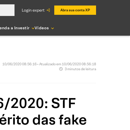
login expert
Abra sua conta XP
enda a Investir
Vídeos
10/06/2020 08:56:16 • Atualizado em 10/06/2020 08:56:18
3 minutos de leitura
06/2020: STF
érito das fake