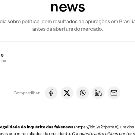
news
o dia sobre política, com resultados de apurações em Brasíli
antes da abertura do mercado.
ne
tica
Compartilhar:
legalidade do inquérito das fakenews
(
https://bit.ly/2YpbYaA
), um do
anas que mirou aliados do presidente.
O inquérito sofre cíticas por ter