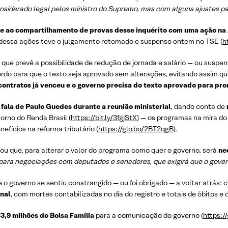
considerado legal pelos ministro do Supremo, mas com alguns ajustes pa
e ao compartilhamento de provas desse inquérito com uma ação na J
 dessa ações teve o julgamento retomado e suspenso ontem no TSE (
h
, que prevê a possibilidade de redução de jornada e salário — ou sus
o para que o texto seja aprovado sem alterações, evitando assim que
 contratos já venceu e o governo precisa do texto aprovado para pr
a
fala de Paulo Guedes durante a reunião ministerial
, dando conta de
orno do Renda Brasil (
https://bit.ly/3fgjStX
) — os programas na mira do 
efícios na reforma tributário (
https://glo.bo/2BT2qgB
).
ou que, para alterar o valor do programa como quer o governo, será
ne
para negociações com deputados e senadores, que exigirá que o govern
 o governo se sentiu constrangido — ou foi obrigado — a voltar atrás:
nal
, com mortes contabilizadas no dia do registro e totais de óbitos e
83,9 milhões do Bolsa Família
para a comunicação do governo (
https:/