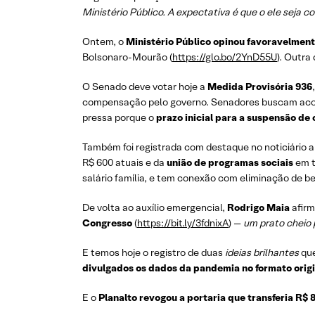
Ministério Público. A expectativa é que o ele seja 
Ontem, o
Ministério Público opinou favoravelment
Bolsonaro-Mourão (
https://glo.bo/2YnD55U
). Outra
O Senado deve votar hoje a
Medida Provisória 936
compensação pelo governo. Senadores buscam acord
pressa porque o
prazo inicial para a suspensão de
Também foi registrada com destaque no noticiário 
R$ 600 atuais e da
união de programas sociais
em t
salário família, e tem conexão com eliminação de ben
De volta ao auxílio emergencial,
Rodrigo Maia
afirm
Congresso
(
https://bit.ly/3fdnixA
) —
um prato cheio 
E temos hoje o registro de duas
ideias brilhantes
que
divulgados os dados da pandemia no formato origi
E o
Planalto revogou a portaria que transferia R$ 