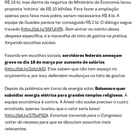
R$ 16 bi, mas diante da negativa do Ministério da Economia levou
proposta ‘mínima’ de R$ 10 bilhões. Para fazer a ampliação
apenas para faixa mais pobre, seriam necessários R$ 4 bi. A
equipe de Guedes parece ter conseguido R$ 2 bi. O diálogo segue
travado (
http://bit.ly/35FUlVR
).
Sem entrar no mérito dessa
despesa específica, é a maravilha do teto de gastos na prática,
forçando escolhas sociais.
Falando em escolhas sociais,
servidores federais ameaçam
greve no dia 18 de março por aumento de salários
(
http://bit.ly/2sfzUkS
). Eles sabem que não tem espaço no
orçamento e, por isso, defendem mudanças no teto de gastos.
Depois da polêmica em torno da energia solar,
Bolsonaro quer
subsidiar energia elétrica para grandes templos religiosos
. A
equipe econômica é contra. A Aneel não soube precisar o custo
envolvido, apenas ‘avaliou que o valor seria baixo’
(
http://bit.ly/37SvPSD
).
Estamos torcendo para o Congresso
voltar do recesso para que se discutam assuntos mais
relevantes.