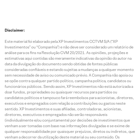
Disclaimer:
Este material foi elaborado pela XP Investimentos CCTVM S/A (“XP
Investimentos” ou “Companhia”) e não deve ser considerado um relatório de
análise para os fins na Resolução CVM 20/2021. As opiniões, projeções e
estimativas aqui contidas são meramente indicativas da opinião do autor na
data da divulgação do documento sendo obtidas de fontes públicas
consideradas confiáveis e estando sujeitas a mudanças a qualquer momento
sem necessidade de aviso ou comunicado prévio. A Companhia não apoia ou
se opõe contra qualquer partido político, campanha política, candidatos ou
funcionários públicos. Sendo assim, XP Investimentos não está autorizada a
doar fundos, propriedades ou quaisquer recursos para partidos ou
candidatos políticos e tampouco fará reembolsos para acionistas, diretores,
executivos e empregados com relação a contribuições ou gastos neste
sentido. XP Investimentos e suas afiliadas, controladoras, acionistas,
diretores, executivos e empregados não serão responsáveis
(individualmente e/ou conjuntamente) por decisões de investimentos que
venham a ser tomadas com base nas informações divulgadas e se exime de
qualquer responsabilidade por quaisquer prejuízos, diretos ou indiretos, que
venham a decorrer da utilização deste material ou seu conteúdo. Os