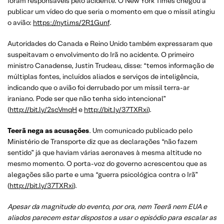
foram responsáveis pelo acidente. O New York Times chegou a
publicar um vídeo do que seria o momento em que o míssil atingiu
o avião:
https://nyti.ms/2R1Gunf
.
Autoridades do Canada e Reino Unido também expressaram que
suspeitavam o envolvimento do Irã no acidente. O primeiro
ministro Canadense, Justin Trudeau, disse: “temos informação de
múltiplas fontes, incluídos aliados e serviços de inteligência,
indicando que o avião foi derrubado por um míssil terra-ar
iraniano. Pode ser que não tenha sido intencional”
(
http://bit.ly/2scVmqH
e
http://bit.ly/37TXRxi
).
Teerã nega as acusações
. Um comunicado publicado pelo
Ministério de Transporte diz que as declarações “não fazem
sentido” já que haviam várias aeronaves à mesma altitude no
mesmo momento. O porta-voz do governo acrescentou que as
alegações são parte e uma “guerra psicológica contra o Irã”
(
http://bit.ly/37TXRxi
).
Apesar da magnitude do evento, por ora, nem Teerã nem EUA e
aliados parecem estar dispostos a usar o episódio para escalar as