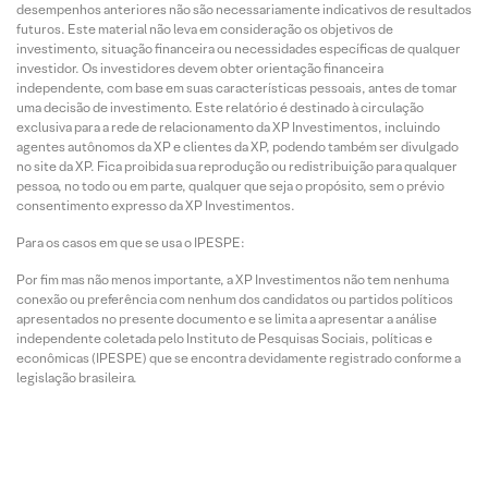
desempenhos anteriores não são necessariamente indicativos de resultados
futuros. Este material não leva em consideração os objetivos de
investimento, situação financeira ou necessidades específicas de qualquer
investidor. Os investidores devem obter orientação financeira
independente, com base em suas características pessoais, antes de tomar
uma decisão de investimento. Este relatório é destinado à circulação
exclusiva para a rede de relacionamento da XP Investimentos, incluindo
agentes autônomos da XP e clientes da XP, podendo também ser divulgado
no site da XP. Fica proibida sua reprodução ou redistribuição para qualquer
pessoa, no todo ou em parte, qualquer que seja o propósito, sem o prévio
consentimento expresso da XP Investimentos.
Para os casos em que se usa o IPESPE:
Por fim mas não menos importante, a XP Investimentos não tem nenhuma
conexão ou preferência com nenhum dos candidatos ou partidos políticos
apresentados no presente documento e se limita a apresentar a análise
independente coletada pelo Instituto de Pesquisas Sociais, políticas e
econômicas (IPESPE) que se encontra devidamente registrado conforme a
legislação brasileira.