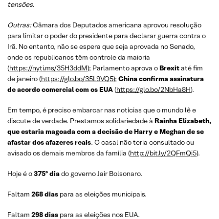
tensões.
Outras:
Câmara dos Deputados americana aprovou resolução
para limitar o poder do presidente para declarar guerra contra o
Irã. No entanto, não se espera que seja aprovada no Senado,
onde os republicanos têm controle da maioria
(
https://nyti.ms/35H3ddM
); Parlamento aprova o
Brexit
até fim
de janeiro (
https://glo.bo/35L9VQ5
);
China confirma assinatura
de acordo comercial com os EUA
(
https://glo.bo/2NbHa8H
).
Em tempo, é preciso embarcar nas notícias que o mundo lê e
discute de verdade. Prestamos solidariedade à
Rainha Elizabeth,
que estaria magoada com a decisão de Harry e Meghan de se
afastar dos afazeres reais
. O casal não teria consultado ou
avisado os demais membros da família (
http://bit.ly/2QFmQi5
).
Hoje é o
375º dia
do governo Jair Bolsonaro.
Faltam
268 dias
para as eleições municipais.
Faltam
298 dias
para as eleições nos EUA.