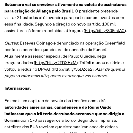
Bolsonaro vai se envolver ativamente na coleta de assinaturas
para criação do Aliança pelo Brasil
. O presidente pretende
visitar 21 estados até fevereiro para participar em eventos com
essa finalidade. Segundo a direção do novo partido, 100 mil
assinaturas já foram recolhidas até agora (
http://bit.ly/306mlAC
).
Curtas
: Esteves Colnago é denunciado na operação Greenfield
por fatos ocorridos quando era do conselho da Funcef.
Atualmente assessor especial de Paulo Guedes, nega
irregularidades (
http://bit.ly/2FDXHxM
); Toffoli mudou de ideia e
voltou a reduzir o DPVAT (
http://bit.ly/35DZca2
).
Azar de quem já
pagou o valor mais alto, como o autor que vos escreve.
Internacional
Em mais um capítulo da novela das tensões com o Irã,
autoridades americanas, canadenses e do Reino Unido
indicaram que o Irã teria derrubado aeronave que se dirigia a
Ucrânia
com 176 passageiros a bordo. Segundo a imprensa,
satélites dos EUA revelam que sistemas iranianos de defesa