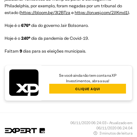
Philadelphia, por exemplo, foram negadas por um tribunal do
estado (
https://bloom.bg/3l2BTza
e
https://on.wsj.com/2JIKmd1
).
Hoje é o
676°
dia do governo Jair Bolsonaro.
Hoje é o
240°
dia da pandemia de Covid-19.
Faltam
9
dias para as eleições municipais.
Se você ainda não tem conta na XP
Investimentos, abra a sua!
CLIQUE AQUI
06/11/2020 06:24:03 • Atualizado em
06/11/2020 06:24:04
3 minutos de leitura