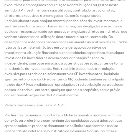
executivos e empregados com relação a contribuições ou gastos neste
sentido. XP Investimentos e suas afiliadas, controladoras, acionistas,
diretores, executivos e empregados não serão responsáveis
(individualmente e/ou conjuntamente) por decisões de investimentos que
venham a ser tomadas com base nas informações divulgadas e se exime de
qualquer responsabilidade por quaisquer prejuízos, diretos ou indiretos, que
venham a decorrer da utilização deste material ou seu conteúdo. Os
desempenhos anteriores não são necessariamente indicativos de resultados
futuros. Este material não leva em consideração os objetivos de
investimento, situação financeira ou necessidades específicas de qualquer
investidor. Os investidores devem obter orientação financeira
independente, com base em suas características pessoais, antes de tomar
uma decisão de investimento. Este relatório é destinado à circulação
exclusiva para a rede de relacionamento da XP Investimentos, incluindo
agentes autônomos da XP e clientes da XP, podendo também ser divulgado
no site da XP. Fica proibida sua reprodução ou redistribuição para qualquer
pessoa, no todo ou em parte, qualquer que seja o propósito, sem o prévio
consentimento expresso da XP Investimentos.
Para os casos em que se usa o IPESPE:
Por fim mas não menos importante, a XP Investimentos não tem nenhuma
conexão ou preferência com nenhum dos candidatos ou partidos políticos
apresentados no presente documento e se limita a apresentar a análise
independente coletada pelo Instituto de Pesquisas Sociais, políticas e