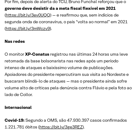
Por fim, depois de alerta do TCU, Bruno Funchal reforçou que o
governo deve desistir da a meta fiscal flexível em 2021
(
https://bit.ly/3ev0UQQ
) — e reafirmou que, sem indícios de
segunda onda de coronavírus, o país “volta ao normal” em 2021
(
https://bit.ly/3mWczv9
).
Nas redes
O monitor
XP-Conatus
registrou nas últimas 24 horas uma leve
retomada da base bolsonarista nas redes após um período
intenso de ataques e baixíssimo volume de publicações.
Apoiadores do presidente repercutiram sua visita ao Nordeste e
buscaram blindá-lo de ataques — mas o presidente ainda sofre
volume alto de críticas pela denúncia contra Flávio e pela foto ao
lado de Collor.
Internacional
Covid-19:
Segundo a OMS, são 47.930.397 casos confirmados
1.221.781 óbitos (
https://bit.ly/3ge3REZ
).