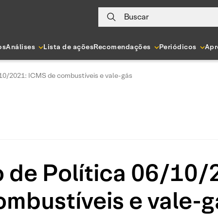
Buscar
os
Análises
Lista de ações
Recomendações
Periódicos
Apr
/10/2021: ICMS de combustíveis e vale-gás
 de Política 06/10
ombustíveis e vale-g