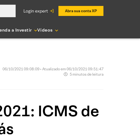
login expert
Abra sua conta XP
enda a Investir
Vídeos
06/10/2021 09:08:09 • Atualizado em 06/10/2021 09:51:47
5 minutos de leitura
/2021: ICMS de
ás