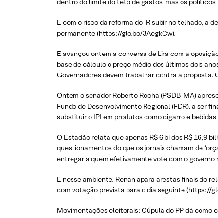
dentro do limite do teto de gastos, mas os políticos
E com o risco da reforma do IR subir no telhado, a
permanente (
https://glo.bo/3AegkCw
).
E avançou ontem a conversa de Lira com a oposição 
base de cálculo o preço médio dos últimos dois anos
Governadores devem trabalhar contra a proposta. Op
Ontem o senador Roberto Rocha (PSDB-MA) apresent
Fundo de Desenvolvimento Regional (FDR), a ser fi
substituir o IPI em produtos como cigarro e bebidas 
O Estadão relata que apenas R$ 6 bi dos R$ 16,9 b
questionamentos do que os jornais chamam de ‘orça
entregar a quem efetivamente vote com o governo 
E nesse ambiente, Renan apara arestas finais do re
com votação prevista para o dia seguinte (
https://g
Movimentações eleitorais: Cúpula do PP dá como cert