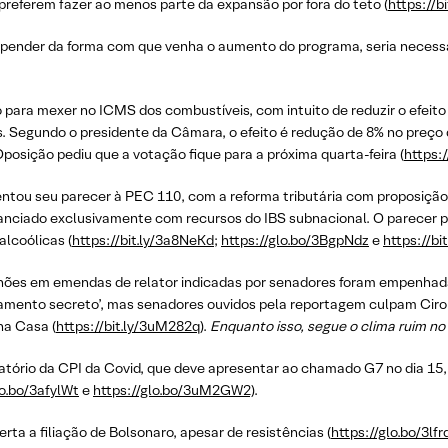
 preferem fazer ao menos parte da expansão por fora do teto (
https://b
 depender da forma com que venha o aumento do programa, seria necessá
para mexer no ICMS dos combustíveis, com intuito de reduzir o efeito 
. Segundo o presidente da Câmara, o efeito é redução de 8% no preço da
osição pediu que a votação fique para a próxima quarta-feira (
https:/
ou seu parecer à PEC 110, com a reforma tributária com proposição 
nanciado exclusivamente com recursos do IBS subnacional. O parecer p
alcoólicas (
https://bit.ly/3a8NeKd;
https://glo.bo/3BgpNdz
e
https://bi
ilhões em emendas de relator indicadas por senadores foram empenhada
mento secreto’, mas senadores ouvidos pela reportagem culpam Ciro 
na Casa (
https://bit.ly/3uM282q
).
Enquanto isso, segue o clima ruim no
latório da CPI da Covid, que deve apresentar ao chamado G7 no dia 15
lo.bo/3afylWt
e
https://glo.bo/3uM2GW2)
.
a a filiação de Bolsonaro, apesar de resistências (
https://glo.bo/3lf