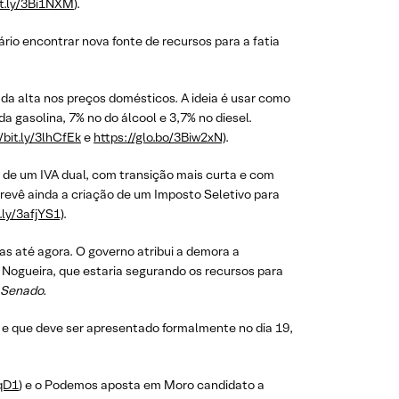
it.ly/3Bi1NXM
).
rio encontrar nova fonte de recursos para a fatia
da alta nos preços domésticos. A ideia é usar como
 gasolina, 7% no do álcool e 3,7% no diesel.
/bit.ly/3lhCfEk
e
https://glo.bo/3Biw2xN)
.
de um IVA dual, com transição mais curta e com
revê ainda a criação de um Imposto Seletivo para
t.ly/3afjYS1)
.
s até agora. O governo atribui a demora a
Nogueira, que estaria segurando os recursos para
 Senado.
, e que deve ser apresentado formalmente no dia 19,
rqD1
) e o Podemos aposta em Moro candidato a