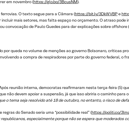
rrer em novembro (
https://glo.bo/3BcusNM
).
ferrovias. O texto segue para a Câmara (
https://bit.ly/3DkWVBP
e
http
r incluir mais setores, mas falta espaço no orçamento. O atraso pode i
u convocação de Paulo Guedes para dar explicações sobre offshore 
 por queda no volume de menções ao governo Bolsonaro, críticas pr
volvendo a compra de respiradores por parte do governo federal, o fr
ós reunião interna, democratas reafirmaram nesta terça-feira (5) que
que não devem apoiar a suspensão, já que isso abriria o caminho para 
e o tema seja resolvido até 18 de outubro, no entanto, o risco de defa
regras do Senado seria uma “possibilidade real” (
https://politi.co/3l
r republicanos, especialmente porque não se espera que moderados c