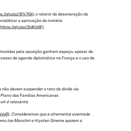
s://glo.bo/3Fk7l6l);
o relator da desoneração da
nviabilizar a aprovação da matéria
(
https://glo.bo/3ldKb9F
).
omovidas pela oposição ganham espaço, apesar de
acasso de agenda diplomática na França e o uso de
 não devem suspender o teto da dívida via
o Plano das Famílias Americanas
ult é relevante.
maVoR
).
Consideramos que a alternativa aventada
omo Joe Manchin e Krysten Sinema apoiem a