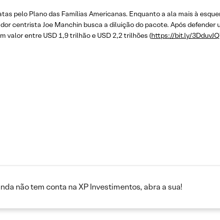
as pelo Plano das Famílias Americanas. Enquanto a ala mais à esquer
ador centrista Joe Manchin busca a diluição do pacote. Após defender
 valor entre USD 1,9 trilhão e USD 2,2 trilhões (
https://bit.ly/3DduvJQ
inda não tem conta na XP Investimentos, abra a sua!