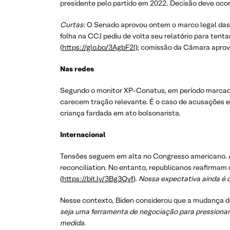
presidente pelo partido em 2022. Decisão deve oco
Curtas
: O Senado aprovou ontem o marco legal das 
folha na CCJ pediu de volta seu relatório para tenta
(
https://glo.bo/3AgbF2I);
comissão da Câmara aprovo
Nas redes
Segundo o monitor XP-Conatus, em período marcado
carecem tração relevante. É o caso de acusações en
criança fardada em ato bolsonarista.
Internacional
Tensões seguem em alta no Congresso americano. Ap
reconciliation. No entanto, republicanos reafirmam 
(
https://bit.ly/3Bg3Qvf
).
Nossa expectativa ainda é qu
Nesse contexto, Biden considerou que a mudança de 
seja uma ferramenta de negociação para pressiona
medida.