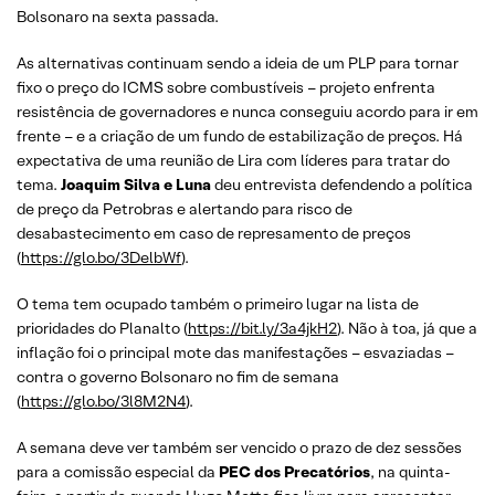
Bolsonaro na sexta passada.
As alternativas continuam sendo a ideia de um PLP para tornar
fixo o preço do ICMS sobre combustíveis – projeto enfrenta
resistência de governadores e nunca conseguiu acordo para ir em
frente – e a criação de um fundo de estabilização de preços. Há
expectativa de uma reunião de Lira com líderes para tratar do
tema.
Joaquim Silva e Luna
deu entrevista defendendo a política
de preço da Petrobras e alertando para risco de
desabastecimento em caso de represamento de preços
(
https://glo.bo/3DelbWf
).
O tema tem ocupado também o primeiro lugar na lista de
prioridades do Planalto (
https://bit.ly/3a4jkH2
). Não à toa, já que a
inflação foi o principal mote das manifestações – esvaziadas –
contra o governo Bolsonaro no fim de semana
(
https://glo.bo/3l8M2N4
).
A semana deve ver também ser vencido o prazo de dez sessões
para a comissão especial da
PEC dos Precatórios
, na quinta-