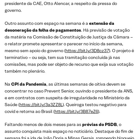
presidente da CAE, Otto Alencar, a respeito da pressa do
governo.
Outro assunto com espaço na semana é a
extensão da
desoneração da folha de pagamentos
. Há previsão de votação
da matéria na Comissão de Constituição de Justiça da Câmara –
o relator promete apresentar o parecer no início da semana,
mesmo sem apoio do governo (
https://bit.ly/3D8cz37
). O projeto é
terminativo – ou seja, tem sua tramitação concluída já nas
comissões, mas pode ser objeto de recurso que exija sua votação
também no plenário.
Na
CPI da Pandemia
, as últimas semanas de oitiva devem se
concentrar no caso Prevent Senior, ouvindo o presidente da ANS,
e em contratos com suspeita de irregularidade no Ministério da
Saúde (
https://bit.ly/3a3ZZ8L
). Queiroga testou negativo para
covid e retorna ao Brasil (
https://bit.ly/3B87eZ6
).
Faltando menos de dois meses para as
prévias do PSDB
, o
assunto conquista mais espaço no noticiário. Destaque do fim de
semana foi a ida de João Doria a Minas Gerais, rompendo bloqueio