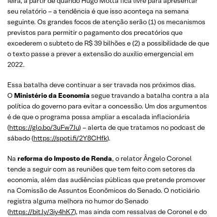
feira, a partir de quando Hugo Motta fica livre para apresentar
seu relatório – a tendência é que isso aconteça na semana
seguinte. Os grandes focos de atenção serão (1) os mecanismos
previstos para permitir o pagamento dos precatórios que
excederem o subteto de R$ 39 bilhões e (2) a possibilidade de que
o texto passe a prever a extensão do auxílio emergencial em
2022.
Essa batalha deve continuar a ser travada nos próximos dias.
O
Ministério da Economia
segue travando a batalha contra a ala
política do governo para evitar a concessão. Um dos argumentos
é de que o programa possa ampliar a escalada inflacionária
(
https://glo.bo/3uFw7Ju
) – alerta de que tratamos no podcast de
sábado (
https://spoti.fi/2Y8CHfk
).
Na
reforma do Imposto de Renda
, o relator Ângelo Coronel
tende a seguir com as reuniões que tem feito com setores da
economia, além das audiências públicas que pretende promover
na Comissão de Assuntos Econômicos do Senado. O noticiário
registra alguma melhora no humor do Senado
(
https://bit.ly/3iy4hK7
), mas ainda com ressalvas de Coronel e do