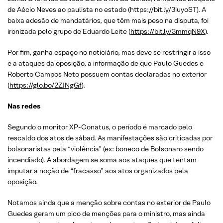
de Aécio Neves ao paulista no estado (https://bit.ly/3iuyoST). A
baixa adesão de mandatários, que têm mais peso na disputa, foi
ironizada pelo grupo de Eduardo Leite (
https://bit.ly/3mmqN9X
).
Por fim, ganha espaço no noticiário, mas deve se restringir a isso
e a ataques da oposição, a informação de que Paulo Guedes e
Roberto Campos Neto possuem contas declaradas no exterior
(
https://glo.bo/2ZJNgGf
).
Nas redes
Segundo o monitor XP-Conatus, o período é marcado pelo
rescaldo dos atos de sábad. As manifestações são criticadas por
bolsonaristas pela “violência” (ex: boneco de Bolsonaro sendo
incendiado). A abordagem se soma aos ataques que tentam
imputar a noção de “fracasso” aos atos organizados pela
oposição.
Notamos ainda que a menção sobre contas no exterior de Paulo
Guedes geram um pico de menções para o ministro, mas ainda