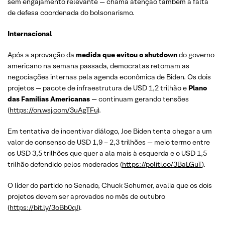
sem engajamento relevante — chama atenção também a falta
de defesa coordenada do bolsonarismo.
Internacional
Após a aprovação da
medida que evitou o shutdown
do governo
americano na semana passada, democratas retomam as
negociações internas pela agenda econômica de Biden. Os dois
projetos — pacote de infraestrutura de USD 1,2 trilhão e
Plano
das Famílias Americanas
— continuam gerando tensões
(
https://on.wsj.com/3uAgTFu
).
Em tentativa de incentivar diálogo, Joe Biden tenta chegar a um
valor de consenso de USD 1,9 – 2,3 trilhões — meio termo entre
os USD 3,5 trilhões que quer a ala mais à esquerda e o USD 1,5
trilhão defendido pelos moderados (
https://politi.co/3BaLGuT
).
O líder do partido no Senado, Chuck Schumer, avalia que os dois
projetos devem ser aprovados no mês de outubro
(
https://bit.ly/3oBb0qJ
).