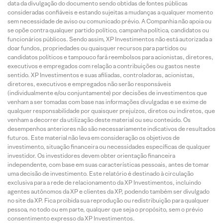
data da divulgação do documento sendo obtidas de fontes públicas
consideradas confiáveis e estando sujeitas a mudanças a qualquer momento
sem necessidade de aviso ou comunicado prévio. A Companhia não apoia ou
se opõe contra qualquer partido político, campanha política, candidatos ou
funcionários públicos. Sendo assim, XP Investimentos não está autorizada a
doar fundos, propriedades ou quaisquer recursos para partidos ou
candidatos políticos e tampouco fará reembolsos para acionistas, diretores,
executivos e empregados com relação a contribuições ou gastos neste
sentido. XP Investimentos e suas afiliadas, controladoras, acionistas,
diretores, executivos e empregados não serão responsáveis
(individualmente e/ou conjuntamente) por decisões de investimentos que
venham a ser tomadas com base nas informações divulgadas e se exime de
qualquer responsabilidade por quaisquer prejuízos, diretos ou indiretos, que
venham a decorrer da utilização deste material ou seu conteúdo. Os
desempenhos anteriores não são necessariamente indicativos de resultados
futuros. Este material não leva em consideração os objetivos de
investimento, situação financeira ou necessidades específicas de qualquer
investidor. Os investidores devem obter orientação financeira
independente, com base em suas características pessoais, antes de tomar
uma decisão de investimento. Este relatório é destinado à circulação
exclusiva para a rede de relacionamento da XP Investimentos, incluindo
agentes autônomos da XP e clientes da XP, podendo também ser divulgado
no site da XP. Fica proibida sua reprodução ou redistribuição para qualquer
pessoa, no todo ou em parte, qualquer que seja o propósito, sem o prévio
consentimento expresso da XP Investimentos.