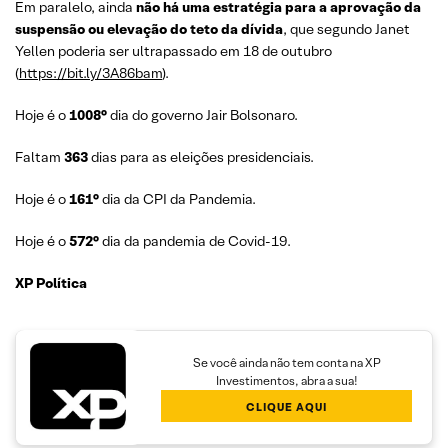
Em paralelo, ainda
não há uma estratégia para a aprovação da
suspensão ou elevação do teto da dívida
, que segundo Janet
Yellen poderia ser ultrapassado em 18 de outubro
(
https://bit.ly/3A86bam
).
Hoje é o
1008°
dia do governo Jair Bolsonaro.
Faltam
363
dias para as eleições presidenciais.
Hoje é o
161°
dia da CPI da Pandemia.
Hoje é o
572°
dia da pandemia de Covid-19.
XP Política
Se você ainda não tem conta na XP
Investimentos, abra a sua!
CLIQUE AQUI