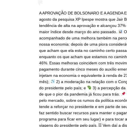
A APROVAÇÃO DE BOLSONARO E A AGENDA 
agosto da pesquisa XP Ipespe mostra que Jair B
tendência de alta na aprovação e alcançou 37% d
maior índice desde março do ano passado.
O
acompanhado de uma melhora também na percepç
nossa economia: depois de uma piora consideráv
que acham que ela esta no caminho certo pass
enquanto os que acham que estamos no caminho
46%. Essas melhoras coincidem com três movim
pagamento durante cinco meses do auxílio emer
injetam na economia o equivalente à renda de 2
mês);
2) a moderação na relação com o Co
do presidente pelo país; e
3) a percepção da
de que o pior da pandemia já ficou para trás.
pelo mercado, sobre os rumos da política econôm
tende a reforçar no presidente e em parte de se
faz sentido buscar recursos para manter o pagam
programa para ficar em seu lugar) e para tocar
viagens do presidente pelo país. 🗄 Vem daí a d