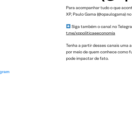
Para acompanhar tudo o que acontec
XP, Paulo Gama (@opaulogama) no 
Siga também o canal no Telegra
t.me/xppoliticaeeconomia
Tenha a partir desses canais uma an
por meio de quem conhece como fun
pode impactar de fato.
agram