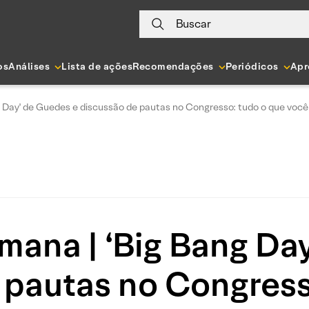
Buscar
os
Análises
Lista de ações
Recomendações
Periódicos
Apr
ng Day' de Guedes e discussão de pautas no Congresso: tudo o que voc
emana | ‘Big Bang Da
 pautas no Congress