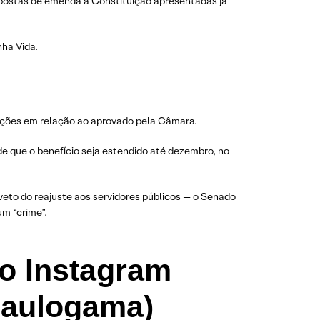
opostas de emenda à Constituição apresentadas já
ha Vida.
rações em relação ao aprovado pela Câmara.
de que o benefício seja estendido até dezembro, no
eto do reajuste aos servidores públicos — o Senado
um “crime”.
o Instagram
aulogama)