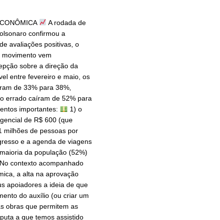
ECONÔMICA
A rodada de
olsonaro confirmou a
e avaliações positivas, o
 movimento vem
ão sobre a direção da
el entre fevereiro e maio, os
aram de 33% para 38%,
 errado caíram de 52% para
entos importantes:
1) o
gencial de R$ 600 (que
1 milhões de pessoas por
ngresso e a agenda de viagens
 maioria da população (52%)
No contexto acompanhado
ica, a alta na aprovação
us apoiadores a ideia de que
ento do auxílio (ou criar um
 as obras que permitem as
isputa a que temos assistido