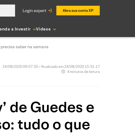
login expert
Abra sua conta XP
enda a Investir
Vídeos
ê precisa saber na semana
24/08/2020 09:07:35 • Atualizado em 24/08/2020 15:31:17
4 minutos de leitura
y’ de Guedes e
o: tudo o que