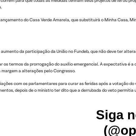
a correm para que todas as medidas tenham seus projetos de lei ou pr
.
 lançamento do Casa Verde Amarela, que substituirá o Minha Casa, Min
 aumento da participação da União no Fundeb, que não deve ter alte
 os termos da prorrogação do auxílio emergencial. A expectativa é a 
dá margem a alterações pelo Congresso.
ações com os parlamentares para curar as feridas após a votação do v
ntos, depois de o ministro ter dito que a derrubada do veto permitia 
Siga n
(@op