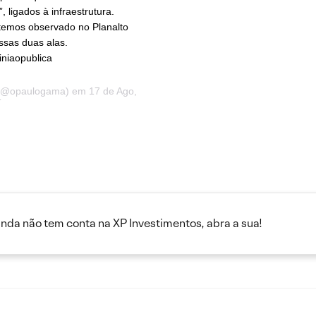
, ligados à infraestrutura.
e temos observado no Planalto
ssas duas alas.
niaopublica
@opaulogama) em 17 de Ago,
T
inda não tem conta na XP Investimentos, abra a sua!