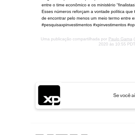
entre o time econômico e os ministério “finalistas”
Esses números reforçam a vontade política qu
de encontrar pelo menos um meio termo entre e
#pesquisaxpinvestimentos #xpinvestimentos #opi
Uma publicação compartilhada por
Paulo Gama
(
2020 às 10:55 PD
Se você a