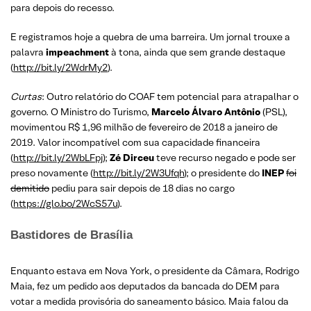
para depois do recesso.
E registramos hoje a quebra de uma barreira. Um jornal trouxe a
palavra
impeachment
à tona, ainda que sem grande destaque
(
http://bit.ly/2WdrMy2
).
Curtas
: Outro relatório do COAF tem potencial para atrapalhar o
governo. O Ministro do Turismo,
Marcelo Álvaro Antônio
(PSL),
movimentou R$ 1,96 milhão de fevereiro de 2018 a janeiro de
2019. Valor incompatível com sua capacidade financeira
(
http://bit.ly/2WbLFpj
);
Zé Dirceu
teve recurso negado e pode ser
preso novamente (
http://bit.ly/2W3Ufqh
); o presidente do
INEP
foi
demitido
pediu para sair depois de 18 dias no cargo
(
https://glo.bo/2WcS57u
).
Bastidores de Brasília
Enquanto estava em Nova York, o presidente da Câmara, Rodrigo
Maia, fez um pedido aos deputados da bancada do DEM para
votar a medida provisória do saneamento básico. Maia falou da