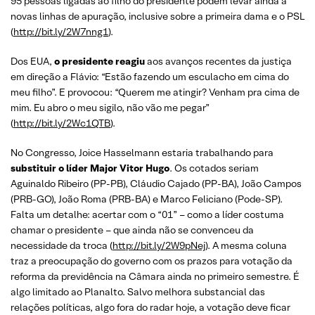
95 pessoas ligadas ao filho do presidente podem levar ainda a
novas linhas de apuração, inclusive sobre a primeira dama e o PSL
(
http://bit.ly/2W7nng1
).
Dos EUA,
o presidente reagiu
aos avanços recentes da justiça
em direção a Flávio: “Estão fazendo um esculacho em cima do
meu filho”. E provocou: “Querem me atingir? Venham pra cima de
mim. Eu abro o meu sigilo, não vão me pegar”
(
http://bit.ly/2Wc1QTB
).
No Congresso, Joice Hasselmann estaria trabalhando para
substituir o líder Major Vitor Hugo
. Os cotados seriam
Aguinaldo Ribeiro (PP-PB), Cláudio Cajado (PP-BA), João Campos
(PRB-GO), João Roma (PRB-BA) e Marco Feliciano (Pode-SP).
Falta um detalhe: acertar com o “01” – como a líder costuma
chamar o presidente – que ainda não se convenceu da
necessidade da troca (
http://bit.ly/2W9pNej
). A mesma coluna
traz a preocupação do governo com os prazos para votação da
reforma da previdência na Câmara ainda no primeiro semestre. É
algo limitado ao Planalto. Salvo melhora substancial das
relações políticas, algo fora do radar hoje, a votação deve ficar