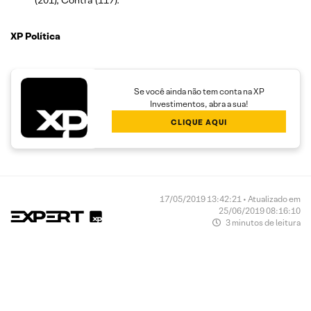
(201); Contra (117).
XP Política
Se você ainda não tem conta na XP
Investimentos, abra a sua!
CLIQUE AQUI
17/05/2019 13:42:21 • Atualizado em
25/06/2019 08:16:10
3 minutos de leitura