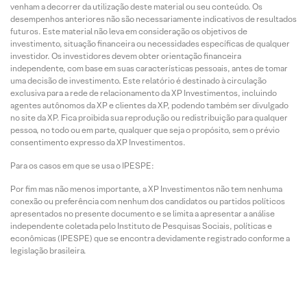
venham a decorrer da utilização deste material ou seu conteúdo. Os
desempenhos anteriores não são necessariamente indicativos de resultados
futuros. Este material não leva em consideração os objetivos de
investimento, situação financeira ou necessidades específicas de qualquer
investidor. Os investidores devem obter orientação financeira
independente, com base em suas características pessoais, antes de tomar
uma decisão de investimento. Este relatório é destinado à circulação
exclusiva para a rede de relacionamento da XP Investimentos, incluindo
agentes autônomos da XP e clientes da XP, podendo também ser divulgado
no site da XP. Fica proibida sua reprodução ou redistribuição para qualquer
pessoa, no todo ou em parte, qualquer que seja o propósito, sem o prévio
consentimento expresso da XP Investimentos.
Para os casos em que se usa o IPESPE:
Por fim mas não menos importante, a XP Investimentos não tem nenhuma
conexão ou preferência com nenhum dos candidatos ou partidos políticos
apresentados no presente documento e se limita a apresentar a análise
independente coletada pelo Instituto de Pesquisas Sociais, políticas e
econômicas (IPESPE) que se encontra devidamente registrado conforme a
legislação brasileira.