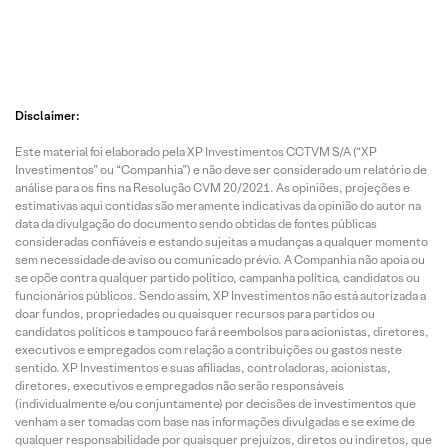
Disclaimer:
Este material foi elaborado pela XP Investimentos CCTVM S/A (“XP
Investimentos” ou “Companhia”) e não deve ser considerado um relatório de
análise para os fins na Resolução CVM 20/2021. As opiniões, projeções e
estimativas aqui contidas são meramente indicativas da opinião do autor na
data da divulgação do documento sendo obtidas de fontes públicas
consideradas confiáveis e estando sujeitas a mudanças a qualquer momento
sem necessidade de aviso ou comunicado prévio. A Companhia não apoia ou
se opõe contra qualquer partido político, campanha política, candidatos ou
funcionários públicos. Sendo assim, XP Investimentos não está autorizada a
doar fundos, propriedades ou quaisquer recursos para partidos ou
candidatos políticos e tampouco fará reembolsos para acionistas, diretores,
executivos e empregados com relação a contribuições ou gastos neste
sentido. XP Investimentos e suas afiliadas, controladoras, acionistas,
diretores, executivos e empregados não serão responsáveis
(individualmente e/ou conjuntamente) por decisões de investimentos que
venham a ser tomadas com base nas informações divulgadas e se exime de
qualquer responsabilidade por quaisquer prejuízos, diretos ou indiretos, que