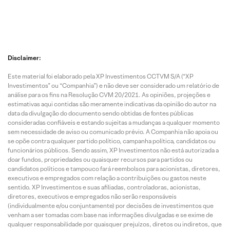
Disclaimer:
Este material foi elaborado pela XP Investimentos CCTVM S/A (“XP
Investimentos” ou “Companhia”) e não deve ser considerado um relatório de
análise para os fins na Resolução CVM 20/2021. As opiniões, projeções e
estimativas aqui contidas são meramente indicativas da opinião do autor na
data da divulgação do documento sendo obtidas de fontes públicas
consideradas confiáveis e estando sujeitas a mudanças a qualquer momento
sem necessidade de aviso ou comunicado prévio. A Companhia não apoia ou
se opõe contra qualquer partido político, campanha política, candidatos ou
funcionários públicos. Sendo assim, XP Investimentos não está autorizada a
doar fundos, propriedades ou quaisquer recursos para partidos ou
candidatos políticos e tampouco fará reembolsos para acionistas, diretores,
executivos e empregados com relação a contribuições ou gastos neste
sentido. XP Investimentos e suas afiliadas, controladoras, acionistas,
diretores, executivos e empregados não serão responsáveis
(individualmente e/ou conjuntamente) por decisões de investimentos que
venham a ser tomadas com base nas informações divulgadas e se exime de
qualquer responsabilidade por quaisquer prejuízos, diretos ou indiretos, que