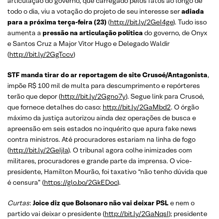
articulação do governo, que carregado pelos fatos ao longo de
todo o dia, viu a votação do projeto de seu interesse ser
adiada
para a próxima terça-feira (23)
(
http://bit.ly/2GeI4ge
). Tudo isso
aumenta a
pressão na articulação política
do governo, de Onyx
e Santos Cruz a Major Vitor Hugo e Delegado Waldir
(
http://bit.ly/2GgTccv
)
STF manda tirar do ar reportagem de site Crusoé/Antagonista
,
impõe R$ 100 mil de multa para descumprimento e repórteres
terão que depor (
http://bit.ly/2Ggno7y
). Segue link para Crusoé,
que fornece detalhes do caso:
http://bit.ly/2GaMbd2
. O órgão
máximo da justiça autorizou ainda dez operações de busca e
apreensão em seis estados no inquérito que apura fake news
contra ministros. Até procuradores estariam na linha de fogo
(
http://bit.ly/2GeIjIa
). O tribunal agora colhe inimizades com
militares, procuradores e grande parte da imprensa. O vice-
presidente, Hamilton Mourão, foi taxativo “não tenho dúvida que
é censura” (
https://glo.bo/2GkEDoc
).
Curtas
:
Joice diz que Bolsonaro não vai deixar PSL
e nem o
partido vai deixar o presidente (
http://bit.ly/2GaNqsI
); presidente