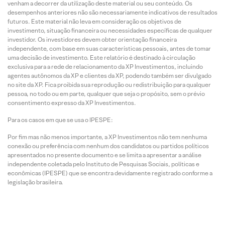
venham a decorrer da utilização deste material ou seu conteúdo. Os
desempenhos anteriores não são necessariamente indicativos de resultados
futuros. Este material não leva em consideração os objetivos de
investimento, situação financeira ou necessidades específicas de qualquer
investidor. Os investidores devem obter orientação financeira
independente, com base em suas características pessoais, antes de tomar
uma decisão de investimento. Este relatório é destinado à circulação
exclusiva para a rede de relacionamento da XP Investimentos, incluindo
agentes autônomos da XP e clientes da XP, podendo também ser divulgado
no site da XP. Fica proibida sua reprodução ou redistribuição para qualquer
pessoa, no todo ou em parte, qualquer que seja o propósito, sem o prévio
consentimento expresso da XP Investimentos.
Para os casos em que se usa o IPESPE:
Por fim mas não menos importante, a XP Investimentos não tem nenhuma
conexão ou preferência com nenhum dos candidatos ou partidos políticos
apresentados no presente documento e se limita a apresentar a análise
independente coletada pelo Instituto de Pesquisas Sociais, políticas e
econômicas (IPESPE) que se encontra devidamente registrado conforme a
legislação brasileira.