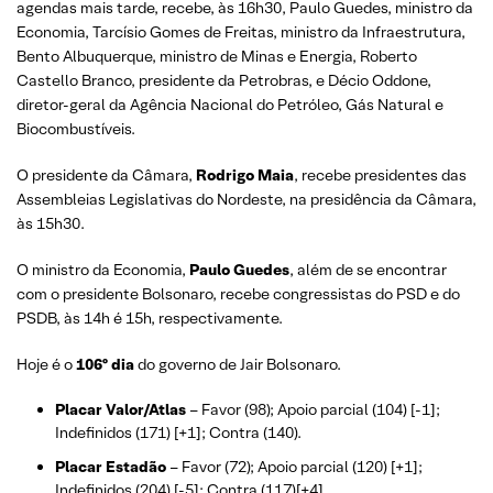
agendas mais tarde, recebe, às 16h30, Paulo Guedes, ministro da
Economia, Tarcísio Gomes de Freitas, ministro da Infraestrutura,
Bento Albuquerque, ministro de Minas e Energia, Roberto
Castello Branco, presidente da Petrobras, e Décio Oddone,
diretor-geral da Agência Nacional do Petróleo, Gás Natural e
Biocombustíveis.
O presidente da Câmara,
Rodrigo Maia
, recebe presidentes das
Assembleias Legislativas do Nordeste, na presidência da Câmara,
às 15h30.
O ministro da Economia,
Paulo Guedes
, além de se encontrar
com o presidente Bolsonaro, recebe congressistas do PSD e do
PSDB, às 14h é 15h, respectivamente.
Hoje é o
106º dia
do governo de Jair Bolsonaro.
Placar Valor/Atlas
– Favor (98); Apoio parcial (104) [-1];
Indefinidos (171) [+1]; Contra (140).
Placar Estadão
– Favor (72); Apoio parcial (120) [+1];
Indefinidos (204) [-5]; Contra (117)[+4].