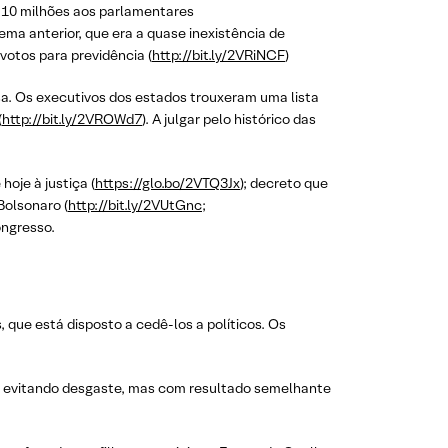
 10 milhões aos parlamentares
lema anterior, que era a quase inexistência de
otos para previdência (
http://bit.ly/2VRiNCF
)
sa. Os executivos dos estados trouxeram uma lista
(
http://bit.ly/2VROWd7
). A julgar pelo histórico das
oje à justiça (
https://glo.bo/2VTQ3Jx
); decreto que
Bolsonaro (
http://bit.ly/2VUtGnc
;
ongresso.
 que está disposto a cedê-los a políticos. Os
s, evitando desgaste, mas com resultado semelhante