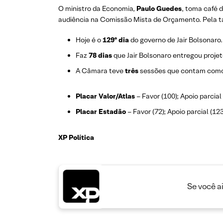
O ministro da Economia,
Paulo Guedes
, toma café 
audiência na Comissão Mista de Orçamento. Pela ta
Hoje é o
129º dia
do governo de Jair Bolsonaro.
Faz
78 dias
que Jair Bolsonaro entregou proje
A Câmara teve
três
sessões que contam como 
Placar Valor/Atlas
– Favor (100); Apoio parcial 
Placar Estadão
– Favor (72); Apoio parcial (123
XP Política
Se você a