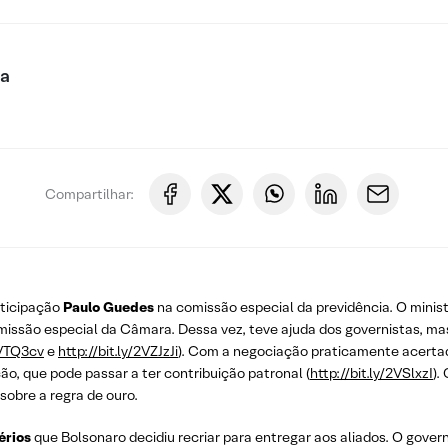
ca
Compartilhar:
rticipação
Paulo Guedes
na comissão especial da previdência. O minis
comissão especial da Câmara. Dessa vez, teve ajuda dos governistas, 
2VTQ3cv
e
http://bit.ly/2VZJzJi
). Com a negociação praticamente acerta
ão, que pode passar a ter contribuição patronal (
http://bit.ly/2VSlxzI
).
obre a regra de ouro.
érios
que Bolsonaro decidiu recriar para entregar aos aliados. O gover