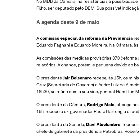
No MDB da Câmara, há resistências à possibilidade
Filho, ser deputado pelo DEM. Sua possível indicaç
A agenda deste 9 de maio
A
comissão especial da reforma da Previdência
rea
Eduardo Fagnani e Eduardo Moreira. Na Câmara, às
As comissões das medidas provisórias 870 (reforma 
relatórios. A chance, porém, é pequena devido ao b
O presidente
Jair Bolsonaro
recebe, às 15h, os mini
Cruz (Secretaria de Governo) e André Luiz de Almeid
16h30, se reúne com o seu vice, general Hamilton M
O presidente da Câmara,
Rodrigo Maia
, almoça no 
16h, recebe o ex-governador Paulo Hartung e o facil
O presidente do Senado,
Davi Alcolumbre
, recebe 
chefe de gabinete da presidência Petrobras, Robert