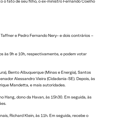
o fato de seu filho, o ex-ministro Fernando Coelho
Taffner e Pedro Fernando Nery– e dois contrários –
os às 9h e 10h, respectivamente, e podem votar
ura), Bento Albuquerque (Minas e Energia), Santos
senador Alessandro Vieira (Cidadania-SE). Depois, às
nrique Mandetta, e mais autoridades.
ano Hang, dono da Havan, às 15h30. Em seguida, às
ães.
ais, Richard Klein, às 11h. Em seguida, recebe o