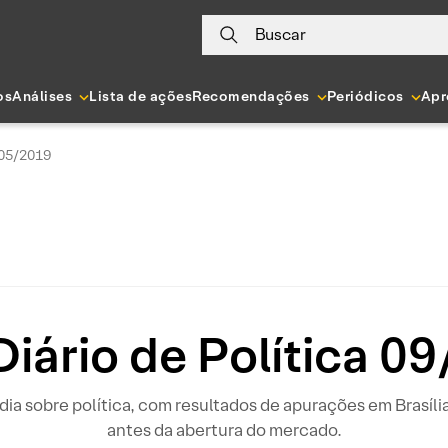
Buscar
os
Análises
Lista de ações
Recomendações
Periódicos
Apr
/05/2019
iário de Política 0
o dia sobre política, com resultados de apurações em Brasíli
antes da abertura do mercado.