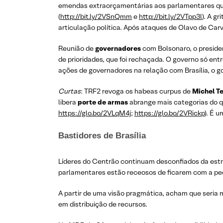
emendas extraorçamentárias aos parlamentares que 
(
http://bit.ly/2VSnQmm
e
http://bit.ly/2VTpp3l
). A g
articulação política. Após ataques de Olavo de Car
Reunião de
governadores
com Bolsonaro, o preside
de prioridades, que foi rechaçada. O governo só entr
ações de governadores na relação com Brasília, o g
Curtas
: TRF2 revoga os habeas curpus de
Michel T
libera
porte de armas
abrange mais categorias do q
https://glo.bo/2VLqM4j
;
https://glo.bo/2VRickp
). É 
Bastidores de Brasília
Líderes do Centrão continuam desconfiados da estra
parlamentares estão receosos de ficarem com a pech
A partir de uma visão pragmática, acham que seria
em distribuição de recursos.