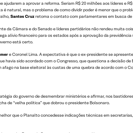
ajudarem a aprovar a reforma. Seriam R$ 20 milhões aos líderes e R$
rita é natural, mas o problema de como dividir poder é menor que o prob
valho,
Santos Cruz
retoma o contato com parlamentares em busca de v
nte da Câmara e do Senado e líderes partidários não rendeu muita coi
ega alívio financeiro para os estados após a aprovação da previdência 
overno está certo.
emer
e Coronel Lima. A expectativa é que o ex-presidente se apresente h
ue havia sido acordado com o Congresso, que questiona a decisão de 
um afago na base eleitoral às custas de uma quebra de acordo com o C
tégia do governo de desmembrar ministérios e afirmar, nos bastidores,
a de “velha política” que dobrou o presidente Bolsonaro.
 melhor que o Planalto concedesse indicações técnicas em secretaria