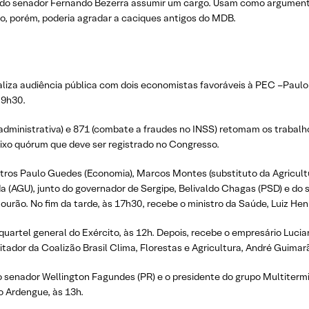
 do senador Fernando Bezerra assumir um cargo. Usam como argumento 
ão, porém, poderia agradar a caciques antigos do MDB.
liza audiência pública com dois economistas favoráveis à PEC –Paulo 
 9h30.
administrativa) e 871 (combate a fraudes no INSS) retomam os trabalh
aixo quórum que deve ser registrado no Congresso.
stros Paulo Guedes (Economia), Marcos Montes (substituto da Agricult
a (AGU), junto do governador de Sergipe, Belivaldo Chagas (PSD) e do 
ourão. No fim da tarde, às 17h30, recebe o ministro da Saúde, Luiz He
quartel general do Exército, às 12h. Depois, recebe o empresário Luci
itador da Coalizão Brasil Clima, Florestas e Agricultura, André Guimar
o senador Wellington Fagundes (PR) e o presidente do grupo Multitermin
o Ardengue, às 13h.