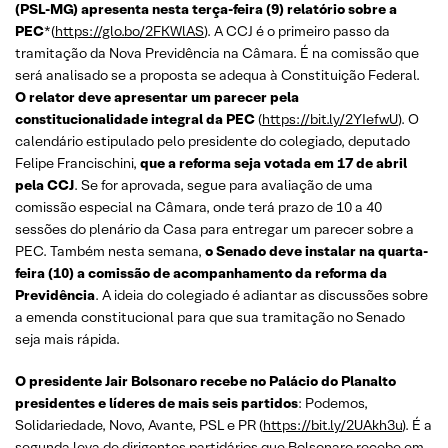
(PSL-MG) apresenta nesta terça-feira (9) relatório sobre a
PEC
*(
https://glo.bo/2FKWlAS
). A CCJ é o primeiro passo da
tramitação da Nova Previdência na Câmara. É na comissão que
será analisado se a proposta se adequa à Constituição Federal.
O relator deve apresentar um parecer pela
constitucionalidade integral da PEC
(
https://bit.ly/2YIefwU
). O
calendário estipulado pelo presidente do colegiado, deputado
Felipe Francischini,
que a reforma seja votada em 17 de abril
pela CCJ
. Se for aprovada, segue para avaliação de uma
comissão especial na Câmara, onde terá prazo de 10 a 40
sessões do plenário da Casa para entregar um parecer sobre a
PEC. Também nesta semana,
o Senado deve instalar na quarta-
feira (10) a comissão de acompanhamento da reforma da
Previdência
. A ideia do colegiado é adiantar as discussões sobre
a emenda constitucional para que sua tramitação no Senado
seja mais rápida.
O presidente Jair Bolsonaro recebe no Palácio do Planalto
presidentes e líderes de mais seis partidos
: Podemos,
Solidariedade, Novo, Avante, PSL e PR (
https://bit.ly/2UAkh3u
). É a
segunda leva de dirigentes partidários que Bolsonaro recebe em