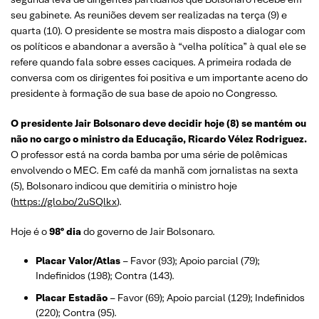
seu gabinete. As reuniões devem ser realizadas na terça (9) e
quarta (10). O presidente se mostra mais disposto a dialogar com
os políticos e abandonar a aversão à “velha política” à qual ele se
refere quando fala sobre esses caciques. A primeira rodada de
conversa com os dirigentes foi positiva e um importante aceno do
presidente à formação de sua base de apoio no Congresso.
O presidente Jair Bolsonaro deve decidir hoje (8) se mantém ou
não no cargo o ministro da Educação, Ricardo Vélez Rodriguez.
O professor está na corda bamba por uma série de polêmicas
envolvendo o MEC. Em café da manhã com jornalistas na sexta
(5), Bolsonaro indicou que demitiria o ministro hoje
(
https://glo.bo/2uSQlkx
).
Hoje é o
98º dia
do governo de Jair Bolsonaro.
Placar Valor/Atlas
– Favor (93); Apoio parcial (79);
Indefinidos (198); Contra (143).
Placar Estadão
– Favor (69); Apoio parcial (129); Indefinidos
(220); Contra (95).