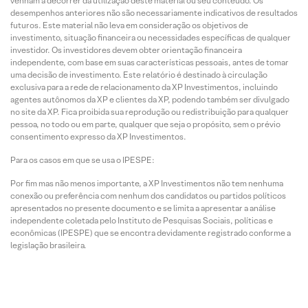
venham a decorrer da utilização deste material ou seu conteúdo. Os
desempenhos anteriores não são necessariamente indicativos de resultados
futuros. Este material não leva em consideração os objetivos de
investimento, situação financeira ou necessidades específicas de qualquer
investidor. Os investidores devem obter orientação financeira
independente, com base em suas características pessoais, antes de tomar
uma decisão de investimento. Este relatório é destinado à circulação
exclusiva para a rede de relacionamento da XP Investimentos, incluindo
agentes autônomos da XP e clientes da XP, podendo também ser divulgado
no site da XP. Fica proibida sua reprodução ou redistribuição para qualquer
pessoa, no todo ou em parte, qualquer que seja o propósito, sem o prévio
consentimento expresso da XP Investimentos.
Para os casos em que se usa o IPESPE:
Por fim mas não menos importante, a XP Investimentos não tem nenhuma
conexão ou preferência com nenhum dos candidatos ou partidos políticos
apresentados no presente documento e se limita a apresentar a análise
independente coletada pelo Instituto de Pesquisas Sociais, políticas e
econômicas (IPESPE) que se encontra devidamente registrado conforme a
legislação brasileira.