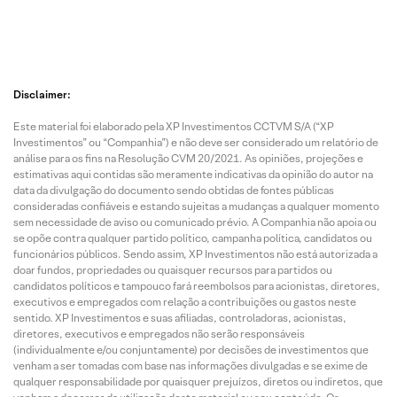
Disclaimer:
Este material foi elaborado pela XP Investimentos CCTVM S/A (“XP
Investimentos” ou “Companhia”) e não deve ser considerado um relatório de
análise para os fins na Resolução CVM 20/2021. As opiniões, projeções e
estimativas aqui contidas são meramente indicativas da opinião do autor na
data da divulgação do documento sendo obtidas de fontes públicas
consideradas confiáveis e estando sujeitas a mudanças a qualquer momento
sem necessidade de aviso ou comunicado prévio. A Companhia não apoia ou
se opõe contra qualquer partido político, campanha política, candidatos ou
funcionários públicos. Sendo assim, XP Investimentos não está autorizada a
doar fundos, propriedades ou quaisquer recursos para partidos ou
candidatos políticos e tampouco fará reembolsos para acionistas, diretores,
executivos e empregados com relação a contribuições ou gastos neste
sentido. XP Investimentos e suas afiliadas, controladoras, acionistas,
diretores, executivos e empregados não serão responsáveis
(individualmente e/ou conjuntamente) por decisões de investimentos que
venham a ser tomadas com base nas informações divulgadas e se exime de
qualquer responsabilidade por quaisquer prejuízos, diretos ou indiretos, que