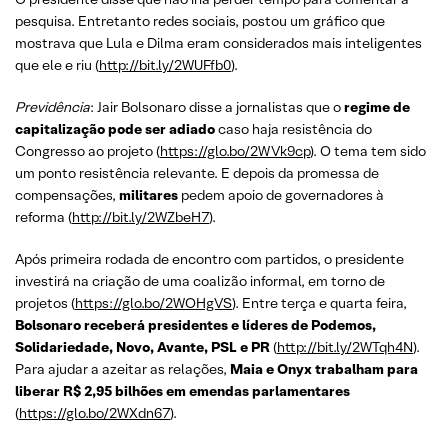
pesquisa. Entretanto redes sociais, postou um gráfico que
mostrava que Lula e Dilma eram considerados mais inteligentes
que ele e riu (
http://bit.ly/2WUFfb0
).
Previdência
: Jair Bolsonaro disse a jornalistas que o
regime de
capitalização pode ser adiado
caso haja resistência do
Congresso ao projeto (
https://glo.bo/2WVk9cp
). O tema tem sido
um ponto resistência relevante. E depois da promessa de
compensações,
militares
pedem apoio de governadores à
reforma (
http://bit.ly/2WZbeH7
).
Após primeira rodada de encontro com partidos, o presidente
investirá na criação de uma coalizão informal, em torno de
projetos (
https://glo.bo/2WOHgVS
). Entre terça e quarta feira,
Bolsonaro receberá presidentes e líderes de Podemos,
Solidariedade, Novo, Avante, PSL e PR
(
http://bit.ly/2WTqh4N
).
Para ajudar a azeitar as relações,
Maia e Onyx trabalham para
liberar R$ 2,95 bilhões em emendas parlamentares
(
https://glo.bo/2WXdn67
).