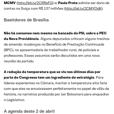
MCMV
(
http://bit.ly/2CRRsFQ
) e;
Paulo Preto
admite ser dono de
contas na Suíça com R$ 137 milhões (
http://bit.ly/2CMYOdK
).
Bastidores de Brasília
Não há consenso nem mesmo na bancada do PSL sobre a PEC
da Nova Previdência
. Alguns deputados criticam alguns trechos
da emenda: mudanças no Benefício de Prestação Continuada
(BPC), na aposentadoria do trabalhador rural, de policiais e
professores. Esses assuntos serão discutidos em uma nova
reunião do partido.
A redução da temperatura que se viu nos últimos dias por
parte do Congresso tem um ingrediente de estratégia
. Para
líderes experientes na Câmara, manter a temperatura alta faria
com que eles se encaixassem perfeitamente no papel de vilão da
história, na narrativa produzida por Jair Bolsonaro para enquadrar
o Legislativo.
A agenda deste 2 de abril