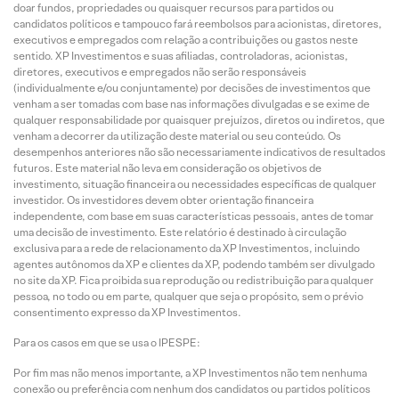
doar fundos, propriedades ou quaisquer recursos para partidos ou
candidatos políticos e tampouco fará reembolsos para acionistas, diretores,
executivos e empregados com relação a contribuições ou gastos neste
sentido. XP Investimentos e suas afiliadas, controladoras, acionistas,
diretores, executivos e empregados não serão responsáveis
(individualmente e/ou conjuntamente) por decisões de investimentos que
venham a ser tomadas com base nas informações divulgadas e se exime de
qualquer responsabilidade por quaisquer prejuízos, diretos ou indiretos, que
venham a decorrer da utilização deste material ou seu conteúdo. Os
desempenhos anteriores não são necessariamente indicativos de resultados
futuros. Este material não leva em consideração os objetivos de
investimento, situação financeira ou necessidades específicas de qualquer
investidor. Os investidores devem obter orientação financeira
independente, com base em suas características pessoais, antes de tomar
uma decisão de investimento. Este relatório é destinado à circulação
exclusiva para a rede de relacionamento da XP Investimentos, incluindo
agentes autônomos da XP e clientes da XP, podendo também ser divulgado
no site da XP. Fica proibida sua reprodução ou redistribuição para qualquer
pessoa, no todo ou em parte, qualquer que seja o propósito, sem o prévio
consentimento expresso da XP Investimentos.
Para os casos em que se usa o IPESPE:
Por fim mas não menos importante, a XP Investimentos não tem nenhuma
conexão ou preferência com nenhum dos candidatos ou partidos políticos