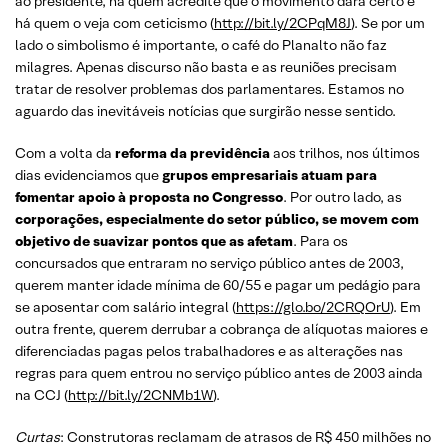
ao presidente, há quem acredite que o movimento dará certo e
há quem o veja com ceticismo (
http://bit.ly/2CPqM8J
). Se por um
lado o simbolismo é importante, o café do Planalto não faz
milagres. Apenas discurso não basta e as reuniões precisam
tratar de resolver problemas dos parlamentares. Estamos no
aguardo das inevitáveis notícias que surgirão nesse sentido.
Com a volta da
reforma da previdência
aos trilhos, nos últimos
dias evidenciamos que
grupos empresariais atuam para
fomentar apoio à proposta no Congresso
. Por outro lado, as
corporações, especialmente do setor público, se movem com
objetivo de suavizar pontos que as afetam
. Para os
concursados que entraram no serviço público antes de 2003,
querem manter idade mínima de 60/55 e pagar um pedágio para
se aposentar com salário integral (
https://glo.bo/2CRQOrU
). Em
outra frente, querem derrubar a cobrança de alíquotas maiores e
diferenciadas pagas pelos trabalhadores e as alterações nas
regras para quem entrou no serviço público antes de 2003 ainda
na CCJ (
http://bit.ly/2CNMb1W
).
Curtas
: Construtoras reclamam de atrasos de R$ 450 milhões no