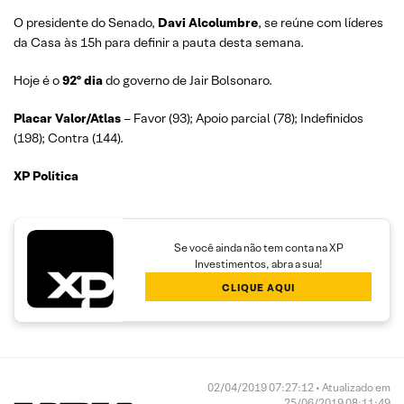
O presidente do Senado,
Davi Alcolumbre
, se reúne com líderes
da Casa às 15h para definir a pauta desta semana.
Hoje é o
92º dia
do governo de Jair Bolsonaro.
Placar Valor/Atlas
– Favor (93); Apoio parcial (78); Indefinidos
(198); Contra (144).
XP Política
Se você ainda não tem conta na XP
Investimentos, abra a sua!
CLIQUE AQUI
02/04/2019 07:27:12 • Atualizado em
25/06/2019 08:11:49