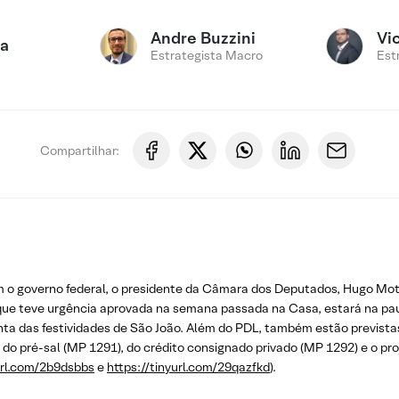
Andre Buzzini
Vi
ca
Estrategista Macro
Est
Compartilhar:
 o governo federal, o presidente da Câmara dos Deputados, Hugo Mot
, que teve urgência aprovada na semana passada na Casa, estará na pau
onta das festividades de São João. Além do PDL, também estão prevista
l do pré-sal (MP 1291), do crédito consignado privado (MP 1292) e o 
url.com/2b9dsbbs
e
https://tinyurl.com/29qazfkd
).