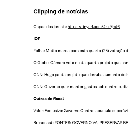
Clipping de notícias
Capas dos jornais:
https://tinyurl.com/4zk9jmf6
IOF
Folha: Motta marca para esta quarta (25) votação d
O Globo: Câmara vota nesta quarta projeto que canc
CNN: Hugo pauta projeto que derruba aumento do IO
CNN: Governo quer manter gastos sob controle, diz 
Outras de fiscal
Valor: Exclusivo: Governo Central acumula superávi
Broadcast: FONTES: GOVERNO VAI PRESERVAR B