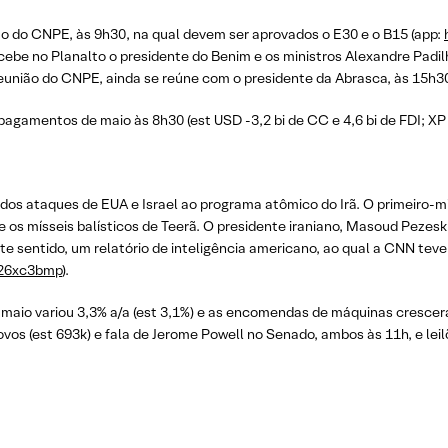
ão do CNPE, às 9h30, na qual devem ser aprovados o E30 e o B15 (app:
recebe no Planalto o presidente do Benim e os ministros Alexandre Padil
eunião do CNPE, ainda se reúne com o presidente da Abrasca, às 15h3
agamentos de maio às 8h30 (est USD -3,2 bi de CC e 4,6 bi de FDI; XP -2
dos ataques de EUA e Israel ao programa atômico do Irã. O primeiro-mi
e os mísseis balísticos de Teerã. O presidente iraniano, Masoud Pezesk
ste sentido, um relatório de inteligência americano, ao qual a CNN teve
m/26xc3bmp
).
 maio variou 3,3% a/a (est 3,1%) e as encomendas de máquinas crescera
vos (est 693k) e fala de Jerome Powell no Senado, ambos às 11h, e leil