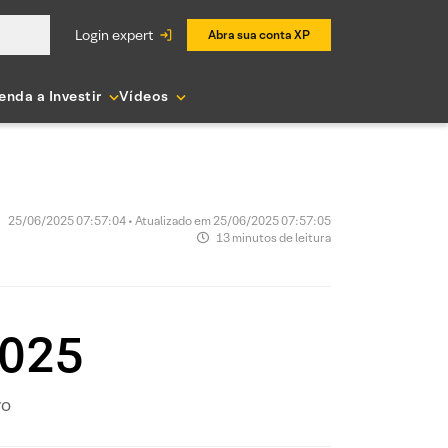
login expert
Abra sua conta XP
enda a Investir
Vídeos
25/06/2025 07:57:04 • Atualizado em 25/06/2025 07:57:05
13 minutos de leitura
2025
ro