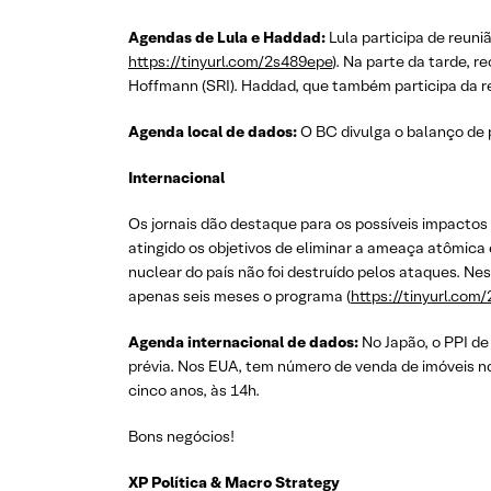
Agendas de Lula e Haddad:
Lula participa de reuni
https://tinyurl.com/2s489epe
). Na parte da tarde, 
Hoffmann (SRI). Haddad, que também participa da r
Agenda local de dados:
O BC divulga o balanço de p
Internacional
Os jornais dão destaque para os possíveis impactos 
atingido os objetivos de eliminar a ameaça atômica 
nuclear do país não foi destruído pelos ataques. Ne
apenas seis meses o programa (
https://tinyurl.co
Agenda internacional de dados:
No Japão, o PPI de
prévia. Nos EUA, tem número de venda de imóveis no
cinco anos, às 14h.
Bons negócios!
XP Política & Macro Strategy