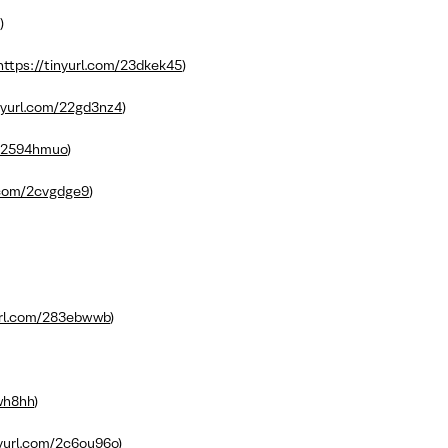
)
https://tinyurl.com/23dkek45
)
inyurl.com/22gd3nz4
)
m/2594hmuo
)
l.com/2cvgdge9
)
yurl.com/283ebwwb
)
kwh8hh
)
nyurl.com/2c6ou96o
)