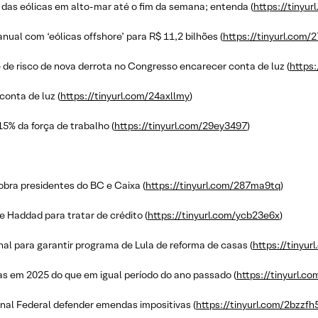
ei das eólicas em alto-mar até o fim da semana; entenda (
https://tinyu
anual com ‘eólicas offshore’ para R$ 11,2 bilhões (
https://tinyurl.com/
 de risco de nova derrota no Congresso encarecer conta de luz (
https:
conta de luz (
https://tinyurl.com/24axllmy
)
5% da força de trabalho (
https://tinyurl.com/29ey3497
)
obra presidentes do BC e Caixa (
https://tinyurl.com/287ma9tq
)
e Haddad para tratar de crédito (
https://tinyurl.com/ycb23e6x
)
l para garantir programa de Lula de reforma de casas (
https://tinyur
s em 2025 do que em igual período do ano passado (
https://tinyurl.c
al Federal defender emendas impositivas (
https://tinyurl.com/2bzzfh