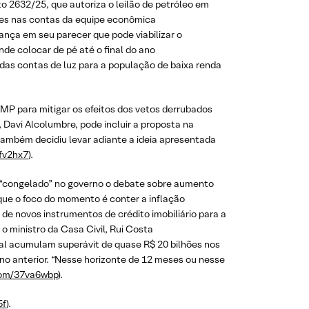
to 2632/25, que autoriza o leilão de petróleo em
ões nas contas da equipe econômica
ança em seu parecer que pode viabilizar o
de colocar de pé até o final do ano
o das contas de luz para a população de baixa renda
a MP para mitigar os efeitos dos vetos derrubados
, Davi Alcolumbre, pode incluir a proposta na
 também decidiu levar adiante a ideia apresentada
7fv2hx7
).
á “congelado” no governo o debate sobre aumento
 que o foco do momento é conter a inflação
, de novos instrumentos de crédito imobiliário para a
 ministro da Casa Civil, Rui Costa
ral acumulam superávit de quase R$ 20 bilhões nos
no anterior. “Nesse horizonte de 12 meses ou nesse
.com/37va6wbp
).
5f
).