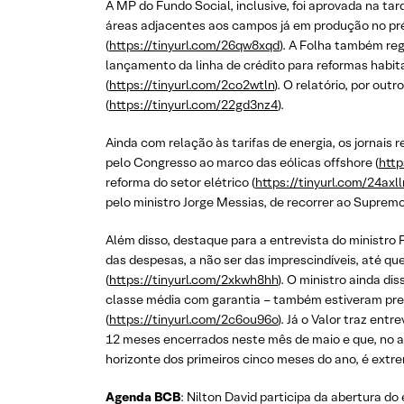
A MP do Fundo Social, inclusive, foi aprovada na ta
áreas adjacentes aos campos já em produção no pr
(
https://tinyurl.com/26qw8xqd
). A Folha também reg
lançamento da linha de crédito para reformas habita
(
https://tinyurl.com/2co2wtln
). O relatório, por ou
(
https://tinyurl.com/22gd3nz4
).
Ainda com relação às tarifas de energia, os jornais
pelo Congresso ao marco das eólicas offshore (
http
reforma do setor elétrico (
https://tinyurl.com/24axl
pelo ministro Jorge Messias, de recorrer ao Supremo
Além disso, destaque para a entrevista do ministr
das despesas, a não ser das imprescindíveis, até qu
(
https://tinyurl.com/2xkwh8hh
). O ministro ainda di
classe média com garantia – também estiveram prese
(
https://tinyurl.com/2c6ou96o
). Já o Valor traz en
12 meses encerrados neste mês de maio e que, no an
horizonte dos primeiros cinco meses do ano, é extre
Agenda BCB
: Nilton David participa da abertura d