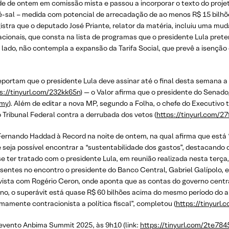
rde de ontem em comissão mista e passou a incorporar o texto do proje
é-sal – medida com potencial de arrecadação de ao menos R$ 15 bilh
istra que o deputado José Priante, relator da matéria, incluiu uma mud
cionais, que consta na lista de programas que o presidente Lula preten
tro lado, não contempla a expansão da Tarifa Social, que prevê a isençã
 reportam que o presidente Lula deve assinar até o final desta semana 
s://tinyurl.com/232kk65n
) — o Valor afirma que o presidente do Senado
lmy
). Além de editar a nova MP, segundo a Folha, o chefe do Executivo
 Tribunal Federal contra a derrubada dos vetos (
https://tinyurl.com/2
o Fernando Haddad à Record na noite de ontem, na qual afirma que est
e seja possível encontrar a “sustentabilidade dos gastos”, destacando
sse ter tratado com o presidente Lula, em reunião realizada nesta terça
ntes no encontro o presidente do Banco Central, Gabriel Galípolo, e o
trevista com Rogério Ceron, onde aponta que as contas do governo cent
o, o superávit está quase R$ 60 bilhões acima do mesmo período do a
mamente contracionista a política fiscal”, completou (
https://tinyurl
o evento Anbima Summit 2025, às 9h10 (link:
https://tinyurl.com/2te784