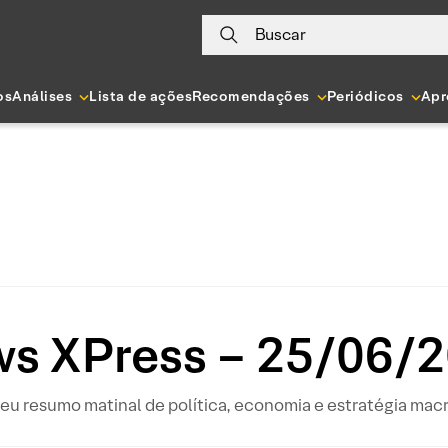
Buscar
os
Análises
Lista de ações
Recomendações
Periódicos
Apr
s XPress – 25/06/
eu resumo matinal de política, economia e estratégia mac