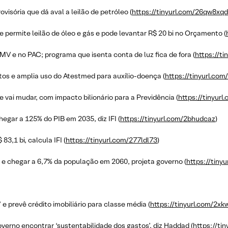
visória que dá aval a leilão de petróleo (
https://tinyurl.com/26qw8xqd
permite leilão de óleo e gás e pode levantar R$ 20 bi no Orçamento (
 e no PAC; programa que isenta conta de luz fica de fora (
https://t
os e amplia uso do Atestmed para auxílio-doença (
https://tinyurl.co
 vai mudar, com impacto bilionário para a Previdência (
https://tinyur
egar a 125% do PIB em 2035, diz IFI (
https://tinyurl.com/2bhudcaz
)
83,1 bi, calcula IFI (
https://tinyurl.com/277ldl73
)
 e chegar a 6,7% da população em 2060, projeta governo (
https://tin
 prevê crédito imobiliário para classe média (
https://tinyurl.com/2x
verno encontrar ‘sustentabilidade dos gastos’, diz Haddad (
https://ti