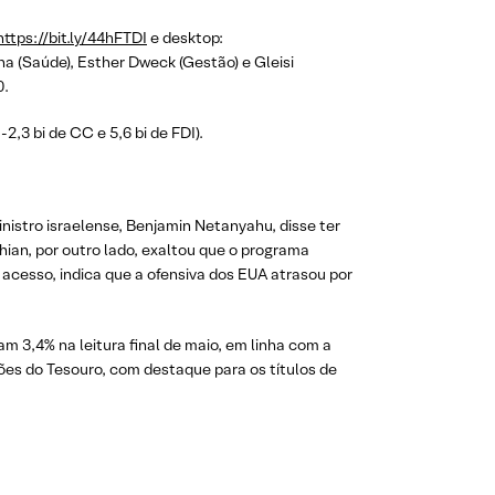
https://bit.ly/44hFTDI
e desktop:
ha (Saúde), Esther Dweck (Gestão) e Gleisi
0.
,3 bi de CC e 5,6 bi de FDI).
nistro israelense, Benjamin Netanyahu, disse ter
hian, por outro lado, exaltou que o programa
 acesso, indica que a ofensiva dos EUA atrasou por
m 3,4% na leitura final de maio, em linha com a
ões do Tesouro, com destaque para os títulos de