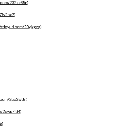
rl.com/232kk65n
)
27fv2hx7
)
//tinyurl.com/29yjxgzg
)
l.com/2co2wtln
)
om/2cws7fd4
)
5r
)