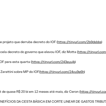
e projeto que derruba decreto do IOF (
https://tinyurl.com/2b9dsbbs
)
ela decreto do governo que elevou IOF, diz Motta (
https://tinyurl.co
F para esta quarta (
https://tinyurl.com/243euujb
)
Zarattini sobre MP do IOF(
https://tinyurl.com/24vu9e6h
)
t de quase R$ 20 bi em 12 meses até maio, diz Ceron (
https://tinyurl.
ENEFÍCIOS DA CESTA BÁSICA EM CORTE LINEAR DE GASTOS TRIBUT