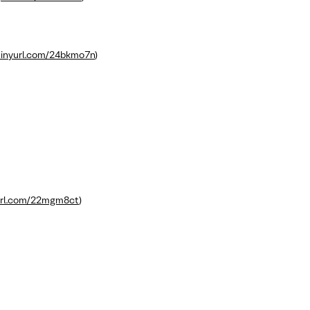
/tinyurl.com/24bkmo7n
)
yurl.com/22mgm8ct
)