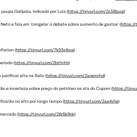
poupa Galípolo, indicado por Lula (
https://tinyurl.com/2c58buqj
)
Neto e fala em ‘congelar o debate sobre aumento de gastos’ (
https:/
flation (
https://tinyurl.com/7k93x4ma
)
eríodo (
https://tinyurl.com/2btfrrhh
)
ustificar alta na Selic (
https://tinyurl.com/2aqsmrhd
)
dio e incerteza sobre preço do petróleo na ata do Copom (
https://tin
s ficarão no alto por longo tempo (
https://tinyurl.com/2aa4vljg
)
 mercado (
https://tinyurl.com/26r6k9nk
)