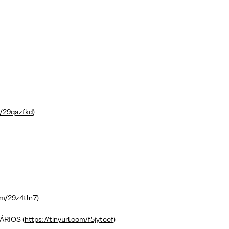
m/29qazfkd
)
com/29z4tln7
)
ÁRIOS (
https://tinyurl.com/f5jytcef
)