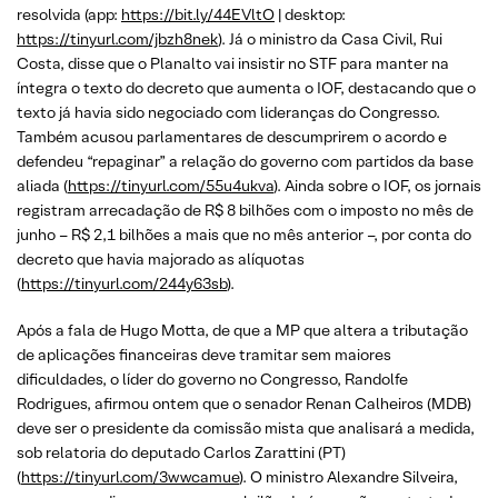
resolvida (app:
https://bit.ly/44EVltO
| desktop:
https://tinyurl.com/jbzh8nek
). Já o ministro da Casa Civil, Rui
Costa, disse que o Planalto vai insistir no STF para manter na
íntegra o texto do decreto que aumenta o IOF, destacando que o
texto já havia sido negociado com lideranças do Congresso.
Também acusou parlamentares de descumprirem o acordo e
defendeu “repaginar” a relação do governo com partidos da base
aliada (
https://tinyurl.com/55u4ukva
). Ainda sobre o IOF, os jornais
registram arrecadação de R$ 8 bilhões com o imposto no mês de
junho – R$ 2,1 bilhões a mais que no mês anterior –, por conta do
decreto que havia majorado as alíquotas
(
https://tinyurl.com/244y63sb
).
Após a fala de Hugo Motta, de que a MP que altera a tributação
de aplicações financeiras deve tramitar sem maiores
dificuldades, o líder do governo no Congresso, Randolfe
Rodrigues, afirmou ontem que o senador Renan Calheiros (MDB)
deve ser o presidente da comissão mista que analisará a medida,
sob relatoria do deputado Carlos Zarattini (PT)
(
https://tinyurl.com/3wwcamue
). O ministro Alexandre Silveira,