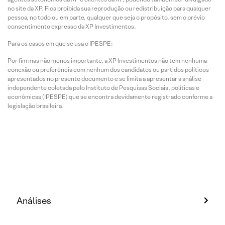
no site da XP. Fica proibida sua reprodução ou redistribuição para qualquer
pessoa, no todo ou em parte, qualquer que seja o propósito, sem o prévio
consentimento expresso da XP Investimentos.
Para os casos em que se usa o IPESPE:
Por fim mas não menos importante, a XP Investimentos não tem nenhuma
conexão ou preferência com nenhum dos candidatos ou partidos políticos
apresentados no presente documento e se limita a apresentar a análise
independente coletada pelo Instituto de Pesquisas Sociais, políticas e
econômicas (IPESPE) que se encontra devidamente registrado conforme a
legislação brasileira.
Análises