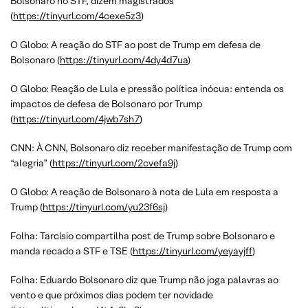
Bolsonaro no STF, dizem magistrados
(
https://tinyurl.com/4cexe5z3
)
O Globo: A reação do STF ao post de Trump em defesa de
Bolsonaro (
https://tinyurl.com/4dy4d7ua
)
O Globo: Reação de Lula e pressão política inócua: entenda os
impactos de defesa de Bolsonaro por Trump
(
https://tinyurl.com/4jwb7sh7
)
CNN: À CNN, Bolsonaro diz receber manifestação de Trump com
“alegria” (
https://tinyurl.com/2cvefa9j
)
O Globo: A reação de Bolsonaro à nota de Lula em resposta a
Trump (
https://tinyurl.com/yu23f6sj
)
Folha: Tarcísio compartilha post de Trump sobre Bolsonaro e
manda recado a STF e TSE (
https://tinyurl.com/yeyayjff
)
Folha: Eduardo Bolsonaro diz que Trump não joga palavras ao
vento e que próximos dias podem ter novidade