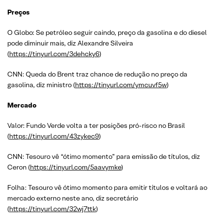
Preços
O Globo: Se petróleo seguir caindo, preço da gasolina e do diesel
pode diminuir mais, diz Alexandre Silveira
(
https://tinyurl.com/3dehcky6
)
CNN: Queda do Brent traz chance de redução no preço da
gasolina, diz ministro (
https://tinyurl.com/ymcuvf5w
)
Mercado
Valor: Fundo Verde volta a ter posições pró-risco no Brasil
(
https://tinyurl.com/43zykec9
)
CNN: Tesouro vê “ótimo momento” para emissão de títulos, diz
Ceron (
https://tinyurl.com/5aavymke
)
Folha: Tesouro vê ótimo momento para emitir títulos e voltará ao
mercado externo neste ano, diz secretário
(
https://tinyurl.com/32wj7ttk
)