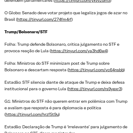
defendem parlamentares (
https://tinyurl.com/yxvvzdm5
)
O Globo: Senado deve votar projeto que legaliza jogos de azar no
Brasil (
https://tinyurl.com/274fm4rf
)
Trump/Bolsonaro/STF
Folha: Trump defende Bolsonaro, critica julgamento no STF e
provoca reação de Lula (
https://tinyurl.com/ya3hd6w4
)
Folha: Ministros do STF minimizam post de Trump sobre
Bolsonaro e descartam resposta (
https://tinyurl.com/vc64nsbb
)
Estadão: STF silencia diante de ataque de Trump e deixa defesa
institucional para o governo Lula (
https://tinyurl.com/rs9yexr3
)
G1: Ministros do STF não querem entrar em polêmica com Trump
e avaliam que resposta é para diplomacia e política
(
https://tinyurl.com/hrzf5t9u
)
Estadão: Declaração de Trump é ‘irrelevante’ para julgamento de