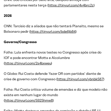
parlamentares nesta terça (
https://tinyurl.com/4v4brc2z
)
2026
CNN: Tarcísio diz a aliados que não tentará Planalto, mesmo se
Bolsonaro pedir (
https://tinyurl.com/bde6jb84
)
Governo/Congresso
Folha: Lula enfrenta novos testes no Congresso após crise do
IOF e pode encontrar Motta e Alcolumbre
(
https://tinyurl.com/2s4bxweu
)
O Globo: Rui Costa defende ‘fazer DR com partidos’ diante de
crise de governo com Congresso (
https://tinyurl.com/ybnbk587
)
Folha: Rui Costa critica volume de emendas e diz que modelo não
existe em nenhum lugar do mundo
(
https://tinyurl.com/5925hmw8
)
Folha: Motta destrava emendas de comissão e distribui R$ 11