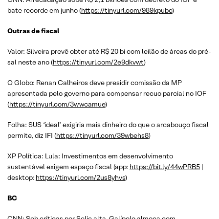
bate recorde em junho (
https://tinyurl.com/989kpubc
)
Outras de fiscal
Valor: Silveira prevê obter até R$ 20 bi com leilão de áreas do pré-
sal neste ano (
https://tinyurl.com/2e9dkvwt
)
O Globo: Renan Calheiros deve presidir comissão da MP
apresentada pelo governo para compensar recuo parcial no IOF
(
https://tinyurl.com/3wwcamue
)
Folha: SUS ‘ideal’ exigiria mais dinheiro do que o arcabouço fiscal
permite, diz IFI (
https://tinyurl.com/39wbehs8
)
XP Política: Lula: Investimentos em desenvolvimento
sustentável exigem espaço fiscal (app:
https://bit.ly/44wPRB5
|
desktop:
https://tinyurl.com/2us8yhvs
)
BC
CNN: Sob críticas por Selic alta, Galípolo almoça com