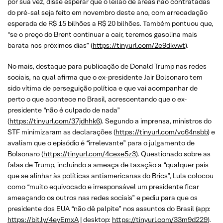
por sua vez, disse esperar que o leilão de áreas não contratadas
do pré-sal seja feito em novembro deste ano, com arrecadação
esperada de R$ 15 bilhões a R$ 20 bilhões. Também pontuou que,
“se o preço do Brent continuar a cair, teremos gasolina mais
barata nos próximos dias” (
https://tinyurl.com/2e9dkvwt
).
No mais, destaque para publicação de Donald Trump nas redes
sociais, na qual afirma que o ex-presidente Jair Bolsonaro tem
sido vítima de perseguição política e que vai acompanhar de
perto o que acontece no Brasil, acrescentando que o ex-
presidente “não é culpado de nada”
(
https://tinyurl.com/37jdhhk6
). Segundo a imprensa, ministros do
STF minimizaram as declarações (
https://tinyurl.com/vc64nsbb
) e
avaliam que o episódio é “irrelevante” para o julgamento de
Bolsonaro (
https://tinyurl.com/4cexe5z3
). Questionado sobre as
falas de Trump, incluindo a ameaça de taxação a “qualquer país
que se alinhar às políticas antiamericanas do Brics”, Lula colocou
como “muito equivocado e irresponsável um presidente ficar
ameaçando os outros nas redes sociais” e pediu para que os
presidente dos EUA “não dê palpite” nos assuntos do Brasil (app:
https://bit.ly/4eyEmxA
| desktop:
https://tinyurl.com/33m9d229
).