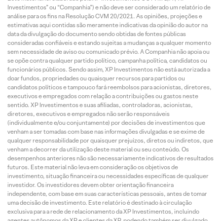
Investimentos” ou “Companhia”) e não deve ser considerado um relatório de
análise para os fins na Resolução CVM 20/2021. As opiniões, projeções e
estimativas aqui contidas são meramente indicativas da opinião do autor na
data da divulgação do documento sendo obtidas de fontes públicas
consideradas confiáveis e estando sujeitas a mudanças a qualquer momento
sem necessidade de aviso ou comunicado prévio. A Companhia não apoia ou
se opõe contra qualquer partido político, campanha política, candidatos ou
funcionários públicos. Sendo assim, XP Investimentos não está autorizada a
doar fundos, propriedades ou quaisquer recursos para partidos ou
candidatos políticos e tampouco fará reembolsos para acionistas, diretores,
executivos e empregados com relação a contribuições ou gastos neste
sentido. XP Investimentos e suas afiliadas, controladoras, acionistas,
diretores, executivos e empregados não serão responsáveis
(individualmente e/ou conjuntamente) por decisões de investimentos que
venham a ser tomadas com base nas informações divulgadas e se exime de
qualquer responsabilidade por quaisquer prejuízos, diretos ou indiretos, que
venham a decorrer da utilização deste material ou seu conteúdo. Os
desempenhos anteriores não são necessariamente indicativos de resultados
futuros. Este material não leva em consideração os objetivos de
investimento, situação financeira ou necessidades específicas de qualquer
investidor. Os investidores devem obter orientação financeira
independente, com base em suas características pessoais, antes de tomar
uma decisão de investimento. Este relatório é destinado à circulação
exclusiva para a rede de relacionamento da XP Investimentos, incluindo
agentes autônomos da XP e clientes da XP, podendo também ser divulgado