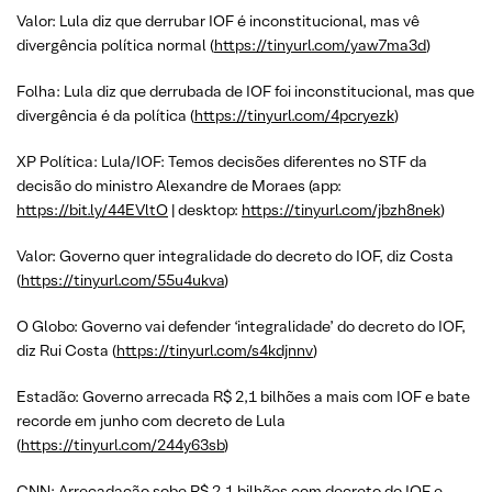
Valor: Lula diz que derrubar IOF é inconstitucional, mas vê
divergência política normal (
https://tinyurl.com/yaw7ma3d
)
Folha: Lula diz que derrubada de IOF foi inconstitucional, mas que
divergência é da política (
https://tinyurl.com/4pcryezk
)
XP Política: Lula/IOF: Temos decisões diferentes no STF da
decisão do ministro Alexandre de Moraes (app:
https://bit.ly/44EVltO
| desktop:
https://tinyurl.com/jbzh8nek
)
Valor: Governo quer integralidade do decreto do IOF, diz Costa
(
https://tinyurl.com/55u4ukva
)
O Globo: Governo vai defender ‘integralidade’ do decreto do IOF,
diz Rui Costa (
https://tinyurl.com/s4kdjnnv
)
Estadão: Governo arrecada R$ 2,1 bilhões a mais com IOF e bate
recorde em junho com decreto de Lula
(
https://tinyurl.com/244y63sb
)
CNN: Arrecadação sobe R$ 2,1 bilhões com decreto do IOF e