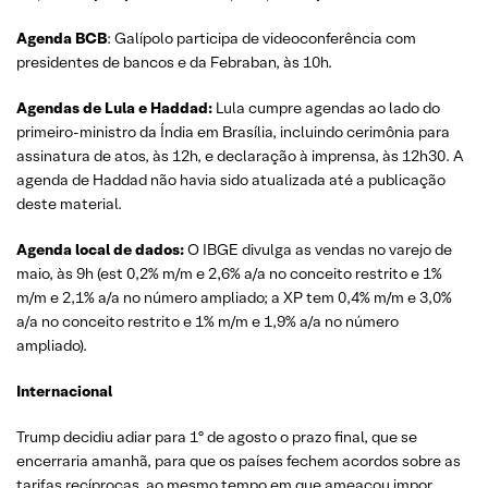
Agenda BCB
: Galípolo participa de videoconferência com
presidentes de bancos e da Febraban, às 10h.
Agendas de Lula e Haddad:
Lula cumpre agendas ao lado do
primeiro-ministro da Índia em Brasília, incluindo cerimônia para
assinatura de atos, às 12h, e declaração à imprensa, às 12h30. A
agenda de Haddad não havia sido atualizada até a publicação
deste material.
Agenda local de dados:
O IBGE divulga as vendas no varejo de
maio, às 9h (est 0,2% m/m e 2,6% a/a no conceito restrito e 1%
m/m e 2,1% a/a no número ampliado; a XP tem 0,4% m/m e 3,0%
a/a no conceito restrito e 1% m/m e 1,9% a/a no número
ampliado).
Internacional
Trump decidiu adiar para 1º de agosto o prazo final, que se
encerraria amanhã, para que os países fechem acordos sobre as
tarifas recíprocas, ao mesmo tempo em que ameaçou impor