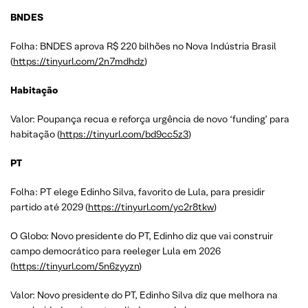
BNDES
Folha: BNDES aprova R$ 220 bilhões no Nova Indústria Brasil
(
https://tinyurl.com/2n7mdhdz
)
Habitação
Valor: Poupança recua e reforça urgência de novo ‘funding’ para
habitação (
https://tinyurl.com/bd9cc5z3
)
PT
Folha: PT elege Edinho Silva, favorito de Lula, para presidir
partido até 2029 (
https://tinyurl.com/yc2r8tkw
)
O Globo: Novo presidente do PT, Edinho diz que vai construir
campo democrático para reeleger Lula em 2026
(
https://tinyurl.com/5n6zyyzn
)
Valor: Novo presidente do PT, Edinho Silva diz que melhora na