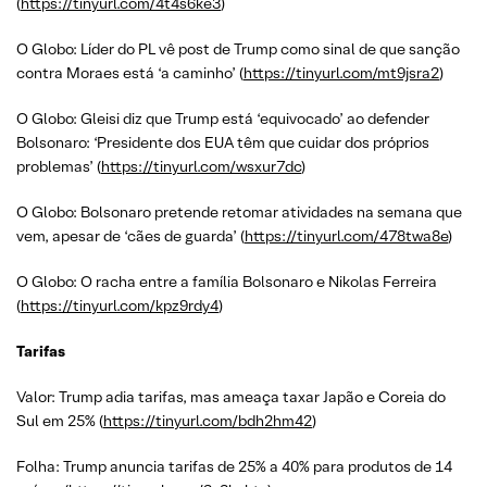
(
https://tinyurl.com/4t4s6ke3
)
O Globo: Líder do PL vê post de Trump como sinal de que sanção
contra Moraes está ‘a caminho’ (
https://tinyurl.com/mt9jsra2
)
O Globo: Gleisi diz que Trump está ‘equivocado’ ao defender
Bolsonaro: ‘Presidente dos EUA têm que cuidar dos próprios
problemas’ (
https://tinyurl.com/wsxur7dc
)
O Globo: Bolsonaro pretende retomar atividades na semana que
vem, apesar de ‘cães de guarda’ (
https://tinyurl.com/478twa8e
)
O Globo: O racha entre a família Bolsonaro e Nikolas Ferreira
(
https://tinyurl.com/kpz9rdy4
)
Tarifas
Valor: Trump adia tarifas, mas ameaça taxar Japão e Coreia do
Sul em 25% (
https://tinyurl.com/bdh2hm42
)
Folha: Trump anuncia tarifas de 25% a 40% para produtos de 14