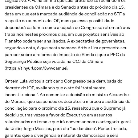
Legislativo. A Folha afirma que Lula pretende se reunir com os
presidentes da Câmara e do Senado antes do próximo dia 15,
data em que está marcada audiência de conciliação no STF a
respeito do aumento do IOF, mas que essa possibilidade
dependerá da forma como a cúpula do Congresso retornará aos
trabalhos nestes próximos dias, em que projetos sensíveis ao
Planalto podem ser analisados. A expectativa de governistas,
segundo a nota, é que nesta semana Arthur Lira apresente seu
parecer sobre a reforma do Imposto de Renda e que a PEC da
Segurança Pública seja votada na CCJ da Câmara
(
https://tinyurl.com/3wwcamue
).
Ontem Lula voltou a criticar o Congresso pela derrubada do
decreto do IOF, avaliando que o ato foi “totalmente
inconstitucional”. Ao comentar a decisão do ministro Alexandre
de Moraes, que suspendeu os decretos e marcou a audiência de
conciliação para o próximo dia 15, ressaltou que o Supremo já
decidiu outras vezes a favor do Executivo em assuntos
relacionados ao tema e que irá conversar com o advogado-geral
da União, Jorge Messias, para ele “cuidar disso”. Por outro lado,
garantiu que a divergência é natural da democracia e será