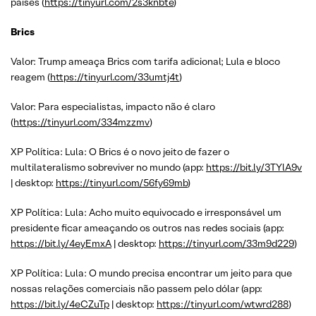
países (
https://tinyurl.com/2s3knbte
)
Brics
Valor: Trump ameaça Brics com tarifa adicional; Lula e bloco
reagem (
https://tinyurl.com/33umtj4t
)
Valor: Para especialistas, impacto não é claro
(
https://tinyurl.com/334mzzmv
)
XP Política: Lula: O Brics é o novo jeito de fazer o
multilateralismo sobreviver no mundo (app:
https://bit.ly/3TYlA9v
| desktop:
https://tinyurl.com/56fy69mb
)
XP Política: Lula: Acho muito equivocado e irresponsável um
presidente ficar ameaçando os outros nas redes sociais (app:
https://bit.ly/4eyEmxA
| desktop:
https://tinyurl.com/33m9d229
)
XP Política: Lula: O mundo precisa encontrar um jeito para que
nossas relações comerciais não passem pelo dólar (app:
https://bit.ly/4eCZuTp
| desktop:
https://tinyurl.com/wtwrd288
)