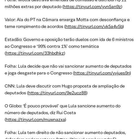
milhões extras por deputado (
https://tinyurl.com/yvn5an9z
)
Valor: Ala do PT na Câmara enxerga Motta com desconfiança e
teme rompimento de acordos (
https://tinyurl.com/vk5a4v5b
)
Estadão: Governo e oposição terão duelos com ida de 6 ministros
ao Congresso e ‘99% contra 1%’ como temática
(
https://tinyurl.com/33hbdhkz
)
Folha: Lula decide que não vai sancionar aumento de deputados
e joga desgaste para o Congresso (
https://tinyurl.com/yvjues9n
)
CNN: Lula deve discutir com Hugo proposta de ampliação de
deputados (
https://tinyurl.com/9e2ucz88
)
O Globo: ‘É pouco provável’ que Lula sancione aumento do
número de deputados, diz Rui Costa
(
https://tinyurl.com/muwnazxa
)
Folha: Lula tem direito de não sancionar aumento deputados,