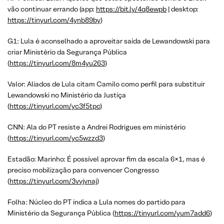
vão continuar errando (app:
https://bit.ly/4q8ewpb
| desktop:
https://tinyurl.com/4ynb89by
)
G1: Lula é aconselhado a aproveitar saída de Lewandowski para
criar Ministério da Segurança Pública
(
https://tinyurl.com/8m4yu263
)
Valor: Aliados de Lula citam Camilo como perfil para substituir
Lewandowski no Ministério da Justiça
(
https://tinyurl.com/yc3f5tpc
)
CNN: Ala do PT resiste a Andrei Rodrigues em ministério
(
https://tinyurl.com/yc5wzzd3
)
Estadão: Marinho: É possível aprovar fim da escala 6×1, mas é
preciso mobilização para convencer Congresso
(
https://tinyurl.com/3vvjvnaj
)
Folha: Núcleo do PT indica a Lula nomes do partido para
Ministério da Segurança Pública (
https://tinyurl.com/yum7add6
)