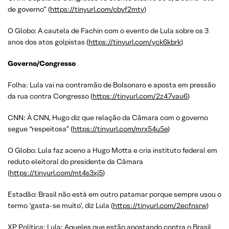
de governo” (
https://tinyurl.com/cbyf2mty
)
O Globo: A cautela de Fachin com o evento de Lula sobre os 3
anos dos atos golpistas (
https://tinyurl.com/yck6kbrk
)
Governo/Congresso
Folha: Lula vai na contramão de Bolsonaro e aposta em pressão
da rua contra Congresso (
https://tinyurl.com/2z47vau6
)
CNN: À CNN, Hugo diz que relação da Câmara com o governo
segue “respeitosa” (
https://tinyurl.com/mrx54u5e
)
O Globo: Lula faz aceno a Hugo Motta e cria instituto federal em
reduto eleitoral do presidente da Câmara
(
https://tinyurl.com/mt4s3xj5
)
Estadão: Brasil não está em outro patamar porque sempre usou o
termo ‘gasta-se muito’, diz Lula (
https://tinyurl.com/2ecfnsrw
)
XP Política: Lula: Aqueles que estão apostando contra o Brasil