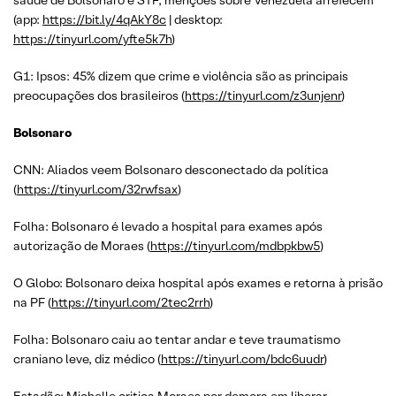
saúde de Bolsonaro e STF; menções sobre Venezuela arrefecem
(app:
https://bit.ly/4qAkY8c
| desktop:
https://tinyurl.com/yfte5k7h
)
G1: Ipsos: 45% dizem que crime e violência são as principais
preocupações dos brasileiros (
https://tinyurl.com/z3unjenr
)
Bolsonaro
CNN: Aliados veem Bolsonaro desconectado da política
(
https://tinyurl.com/32rwfsax
)
Folha: Bolsonaro é levado a hospital para exames após
autorização de Moraes (
https://tinyurl.com/mdbpkbw5
)
O Globo: Bolsonaro deixa hospital após exames e retorna à prisão
na PF (
https://tinyurl.com/2tec2rrh
)
Folha: Bolsonaro caiu ao tentar andar e teve traumatismo
craniano leve, diz médico (
https://tinyurl.com/bdc6uudr
)