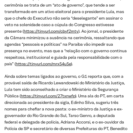
cerimônia se trata de um “ato de governo”, que tende a ser
transformado em um ativo eleitoral para o presidente Lula, mas
que o chefe do Executivo não seria “deselegante” em assinar o
veto na solenidade caso a cúpula do Congresso estivesse
presente (
https://tinyurl.com/cbyf2mty
). Ao jornal, o presidente
da Câmara minimizou a ausência na cerimônia, ressaltando que
agendas “pessoais e políticas” na Paraíba vão impedir sua
presença no evento, mas que a “relação com o governo continua
respeitosa, institucional e guiada pela responsabilidade com o
país” (
https://tinyurl.com/mrx54u5e
).
Ainda sobre temas ligados ao governo, o G1 reporta que, com a
provável saída de Ricardo Lewandowski do Ministério da Justiça,
Lula tem sido aconselhado a criar o Ministério da Segurança
Pública (
https://tinyurl.com/27txnwfp
). Uma ala do PT, em carta
direcionada ao presidente da sigla, Edinho Silva, sugeriu três
nomes para chefiar a nova pasta: o ex-ministro da Justiça e ex-
governador do Rio Grande do Sul, Tarso Genro, a deputada
federal e delegada de polícia, Adriana Accorsi, e o ex-ouvidor da
Polícia de SP e secretário de diversas Prefeituras do PT, Benedito