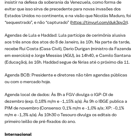
insistir na defesa da soberania da Venezuela, como forma de
evitar que isso sirva de precedente para novas invasões dos
Estados Unidos no continente, e na visão que Nicolás Maduro, foi
“sequestrado”, e não “capturado” (
https://tinyurl.com/duk3py2r
).
Agendas de Lula e Haddad: Lula participa de cerimônia alusiva
aos três anos dos atos do 8 de Janeiro, às 10h. Na parte da tarde,
recebe Rui Costa (Casa Civil), Dario Durigan (ministro da Fazenda
em exercício) e Jorge Messias (AGU), às 14h40, e Camilo Santana
(Educação), às 16h. Haddad segue de férias até o próximo dia 11.
Agenda BCB: Presidente e diretores não têm agendas públicas
ou com o mercado hoje.
Agenda local de dados: Às 8h a FGV divulga o IGP-DI de
dezembro (exp. 0,18% m/m e -1,15% a/a). Às 9h o IBGE publica a
PIM de novembro (Consenso: 0,1% m/m e -1,0% a/a; XP: -0,1%
m/m e -1,3% a/a). Às 10h30 o Tesouro divulga os editais do
primeiro leilão de pré-fixados do ano.
Internacional