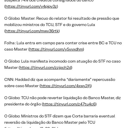
suspeita 74% dos créditos consignados do banco
(
https://tinyurl.com/y4pjpy3z
)
O Globo: Master: Recuo do relator foi resultado de pressão que
mobilizou ministros do TCU, STF e do governo Lula
(
https://tinyurl.com/mwv36rtk
)
Folha: Lula entra em campo para conter crise entre BC e TCU no
caso Master (
https://tinyurl.com/y5vvxdhm
)
O Globo: Lula manifesta incomodo com atuação do STF no caso
Master (
https://tinyurl.com/zzjpch2d
)
CNN: Haddad diz que acompanha “diariamente” repercussão
sobre caso Master (
https://tinyurl.com/4xwy2jfj
)
O Globo: TCU não pode reverter liquidação do Banco Master, diz
presidente do órgão (
https://tinyurl.com/z47tu4c6
)
O Globo: Ministros do STF dizem que Corte barraria eventual
reversão da liquidação do Banco Master pelo TCU