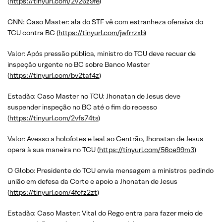
(
https://tinyurl.com/2v26z9fe
)
CNN: Caso Master: ala do STF vê com estranheza ofensiva do
TCU contra BC (
https://tinyurl.com/jwfrrzxb
)
Valor: Após pressão pública, ministro do TCU deve recuar de
inspeção urgente no BC sobre Banco Master
(
https://tinyurl.com/bv2taf4z
)
Estadão: Caso Master no TCU: Jhonatan de Jesus deve
suspender inspeção no BC até o fim do recesso
(
https://tinyurl.com/2vfs74ts
)
Valor: Avesso a holofotes e leal ao Centrão, Jhonatan de Jesus
opera à sua maneira no TCU (
https://tinyurl.com/56ce99m3
)
O Globo: Presidente do TCU envia mensagem a ministros pedindo
união em defesa da Corte e apoio a Jhonatan de Jesus
(
https://tinyurl.com/4fefz2zt
)
Estadão: Caso Master: Vital do Rego entra para fazer meio de