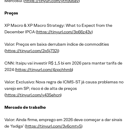
Mercosul (
https://tinyurl.com/ytn9u6av
)
Preços
XP Macro & XP Macro Strategy: What to Expect from the
December IPCA (
https://tinyurl.com/3p66z43v
)
Valor: Preços em baixa derrubam índice de commodities
(
https://tinyurl.com/2p5j732j
)
CNN: Itaipu vai investir R$ 1,5 bi em 2026 para manter tarifa de
2024 (
https://tinyurl.com/4zpchhmb
)
Valor: Exclusivo: Nova regra de ICMS-ST já causa problemas no
varejo em SP; risco é de alta de preços
(
https://tinyurl.com/y435ehcn
)
Mercado de trabalho
Valor: Ainda firme, emprego em 2026 deve começar a dar sinais
de ‘fadiga’ (
https://tinyurl.com/3v6cmty5
)