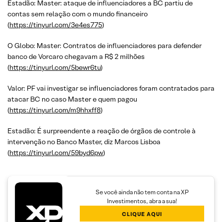
Estadão: Master: ataque de influenciadores a BC partiu de
contas sem relação com o mundo financeiro
(
https://tinyurl.com/3e4es775
)
O Globo: Master: Contratos de influenciadores para defender
banco de Vorcaro chegavam a R$ 2 milhões
(
https://tinyurl.com/5bewr6tu
)
Valor: PF vai investigar se influenciadores foram contratados para
atacar BC no caso Master e quem pagou
(
https://tinyurl.com/m9hhxff8
)
Estadão: É surpreendente a reação de órgãos de controle à
intervenção no Banco Master, diz Marcos Lisboa
(
https://tinyurl.com/59byd6pw
)
Se você ainda não tem conta na XP
Investimentos, abra a sua!
CLIQUE AQUI