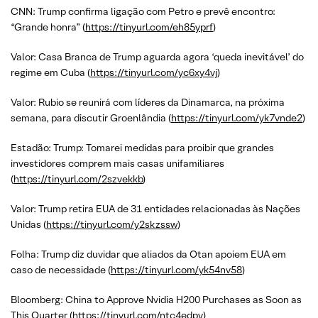
CNN: Trump confirma ligação com Petro e prevê encontro:
“Grande honra” (
https://tinyurl.com/eh85yprf
)
Valor: Casa Branca de Trump aguarda agora ‘queda inevitável’ do
regime em Cuba (
https://tinyurl.com/yc6xy4vj
)
Valor: Rubio se reunirá com líderes da Dinamarca, na próxima
semana, para discutir Groenlândia (
https://tinyurl.com/yk7vnde2
)
Estadão: Trump: Tomarei medidas para proibir que grandes
investidores comprem mais casas unifamiliares
(
https://tinyurl.com/2szvekkb
)
Valor: Trump retira EUA de 31 entidades relacionadas às Nações
Unidas (
https://tinyurl.com/y2skzssw
)
Folha: Trump diz duvidar que aliados da Otan apoiem EUA em
caso de necessidade (
https://tinyurl.com/yk54nv58
)
Bloomberg: China to Approve Nvidia H200 Purchases as Soon as
This Quarter (
https://tinyurl.com/ntc4edpy
)