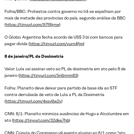
Folha/BBC: Protestos contra governo no Irã se espalham por
mais de metade das províncias do país, segundo análise da BBC
(
https://tinyurl.com/97f8jrnw
)
O Globo: Argentina fecha acordo de US$ 3 bi com bancos para
pagar dívida (
https://tinyurl.com/yurn4fjm
)
8 de janeiro/PL da Dosimetria
Valor: Lula vai assinar veto ao PL da dosimetria em ato pelo 8 de
janeiro (
https://tinyurl.com/5n6rmm83
)
Folha: Planalto deve deixar para partido da base ida ao STF
contra derrubada de veto de Lula a PL da Dosimetria
(
https://tinyurl.com/4xsv6w2y
)
CNN: 8/1: Planalto minimiza ausências de Hugo e Alcolumbre em
ato (
https://tinyurl.com/32dke7hb
)
CNN: Cúpula do Congresso vê evento alusivo ao 8/1 como “ato