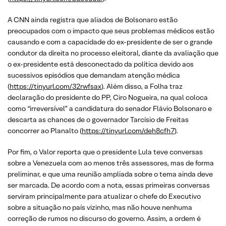
A CNN ainda registra que aliados de Bolsonaro estão
preocupados com o impacto que seus problemas médicos estão
causando e com a capacidade do ex-presidente de ser o grande
condutor da direita no processo eleitoral, diante da avaliação que
o ex-presidente está desconectado da política devido aos
sucessivos episódios que demandam atenção médica
(
https://tinyurl.com/32rwfsax
). Além disso, a Folha traz
declaração do presidente do PP, Ciro Nogueira, na qual coloca
como “irreversível” a candidatura do senador Flávio Bolsonaro e
descarta as chances de o governador Tarcísio de Freitas
concorrer ao Planalto (
https://tinyurl.com/deh8cfh7
).
Por fim, o Valor reporta que o presidente Lula teve conversas
sobre a Venezuela com ao menos três assessores, mas de forma
preliminar, e que uma reunião ampliada sobre o tema ainda deve
ser marcada. De acordo com a nota, essas primeiras conversas
serviram principalmente para atualizar o chefe do Executivo
sobre a situação no país vizinho, mas não houve nenhuma
correção de rumos no discurso do governo. Assim, a ordem é