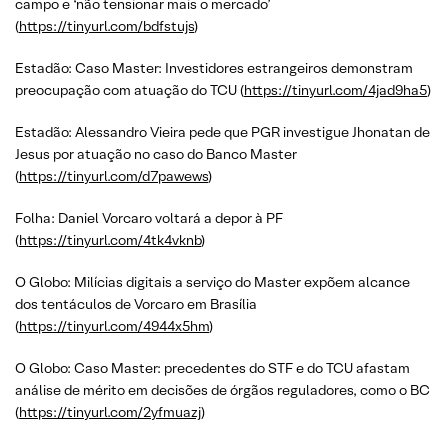
campo e ‘não tensionar mais o mercado’
(
https://tinyurl.com/bdfstujs
)
Estadão: Caso Master: Investidores estrangeiros demonstram
preocupação com atuação do TCU (
https://tinyurl.com/4jad9ha5
)
Estadão: Alessandro Vieira pede que PGR investigue Jhonatan de
Jesus por atuação no caso do Banco Master
(
https://tinyurl.com/d7pawews
)
Folha: Daniel Vorcaro voltará a depor à PF
(
https://tinyurl.com/4tk4vknb
)
O Globo: Milícias digitais a serviço do Master expõem alcance
dos tentáculos de Vorcaro em Brasília
(
https://tinyurl.com/4944x5hm
)
O Globo: Caso Master: precedentes do STF e do TCU afastam
análise de mérito em decisões de órgãos reguladores, como o BC
(
https://tinyurl.com/2yfmuazj
)