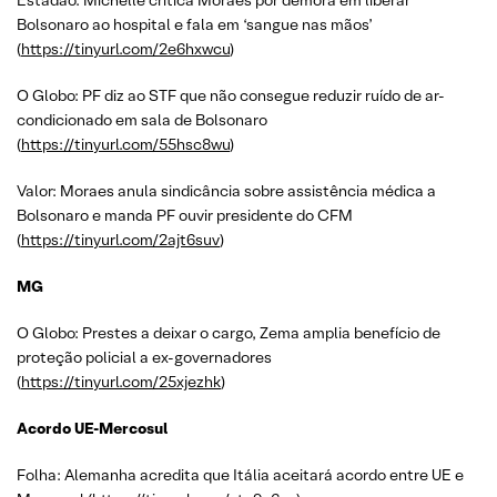
Estadão: Michelle critica Moraes por demora em liberar
Bolsonaro ao hospital e fala em ‘sangue nas mãos’
(
https://tinyurl.com/2e6hxwcu
)
O Globo: PF diz ao STF que não consegue reduzir ruído de ar-
condicionado em sala de Bolsonaro
(
https://tinyurl.com/55hsc8wu
)
Valor: Moraes anula sindicância sobre assistência médica a
Bolsonaro e manda PF ouvir presidente do CFM
(
https://tinyurl.com/2ajt6suv
)
MG
O Globo: Prestes a deixar o cargo, Zema amplia benefício de
proteção policial a ex-governadores
(
https://tinyurl.com/25xjezhk
)
Acordo UE-Mercosul
Folha: Alemanha acredita que Itália aceitará acordo entre UE e