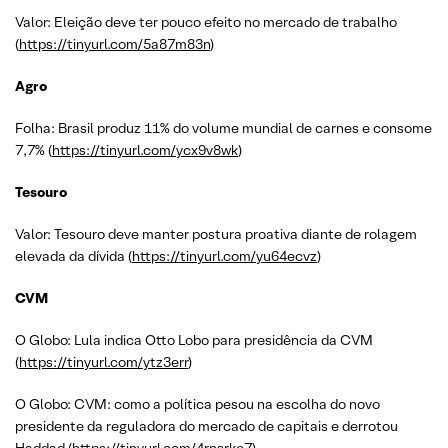
Valor: Eleição deve ter pouco efeito no mercado de trabalho
(
https://tinyurl.com/5a87m83n
)
Agro
Folha: Brasil produz 11% do volume mundial de carnes e consome
7,7% (
https://tinyurl.com/ycx9v8wk
)
Tesouro
Valor: Tesouro deve manter postura proativa diante de rolagem
elevada da dívida (
https://tinyurl.com/yu64ecvz
)
CVM
O Globo: Lula indica Otto Lobo para presidência da CVM
(
https://tinyurl.com/ytz3err
)
O Globo: CVM: como a política pesou na escolha do novo
presidente da reguladora do mercado de capitais e derrotou