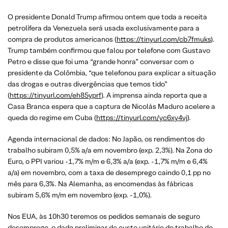
O presidente Donald Trump afirmou ontem que toda a receita
petrolífera da Venezuela será usada exclusivamente para a
compra de produtos americanos (
https://tinyurl.com/cb7fmuks
).
Trump também confirmou que falou por telefone com Gustavo
Petro e disse que foi uma “grande honra” conversar com o
presidente da Colômbia, “que telefonou para explicar a situação
das drogas e outras divergências que temos tido”
(
https://tinyurl.com/eh85yprf
). A imprensa ainda reporta que a
Casa Branca espera que a captura de Nicolás Maduro acelere a
queda do regime em Cuba (
https://tinyurl.com/yc6xy4vj
).
Agenda internacional de dados: No Japão, os rendimentos do
trabalho subiram 0,5% a/a em novembro (exp. 2,3%). Na Zona do
Euro, o PPI variou -1,7% m/m e 6,3% a/a (exp. -1,7% m/m e 6,4%
a/a) em novembro, com a taxa de desemprego caindo 0,1 pp no
mês para 6,3%. Na Alemanha, as encomendas às fábricas
subiram 5,6% m/m em novembro (exp. -1,0%).
Nos EUA, às 10h30 teremos os pedidos semanais de seguro
desemprego, o dado preliminar de custo unitário do trabalho do