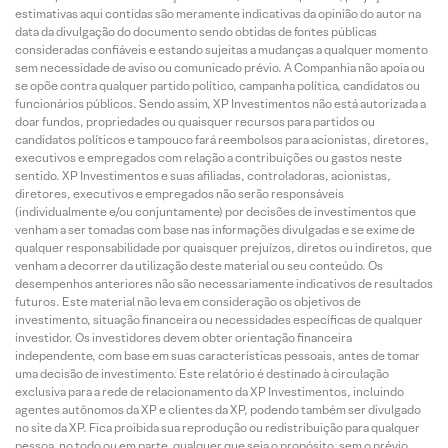
estimativas aqui contidas são meramente indicativas da opinião do autor na
data da divulgação do documento sendo obtidas de fontes públicas
consideradas confiáveis e estando sujeitas a mudanças a qualquer momento
sem necessidade de aviso ou comunicado prévio. A Companhia não apoia ou
se opõe contra qualquer partido político, campanha política, candidatos ou
funcionários públicos. Sendo assim, XP Investimentos não está autorizada a
doar fundos, propriedades ou quaisquer recursos para partidos ou
candidatos políticos e tampouco fará reembolsos para acionistas, diretores,
executivos e empregados com relação a contribuições ou gastos neste
sentido. XP Investimentos e suas afiliadas, controladoras, acionistas,
diretores, executivos e empregados não serão responsáveis
(individualmente e/ou conjuntamente) por decisões de investimentos que
venham a ser tomadas com base nas informações divulgadas e se exime de
qualquer responsabilidade por quaisquer prejuízos, diretos ou indiretos, que
venham a decorrer da utilização deste material ou seu conteúdo. Os
desempenhos anteriores não são necessariamente indicativos de resultados
futuros. Este material não leva em consideração os objetivos de
investimento, situação financeira ou necessidades específicas de qualquer
investidor. Os investidores devem obter orientação financeira
independente, com base em suas características pessoais, antes de tomar
uma decisão de investimento. Este relatório é destinado à circulação
exclusiva para a rede de relacionamento da XP Investimentos, incluindo
agentes autônomos da XP e clientes da XP, podendo também ser divulgado
no site da XP. Fica proibida sua reprodução ou redistribuição para qualquer
pessoa, no todo ou em parte, qualquer que seja o propósito, sem o prévio