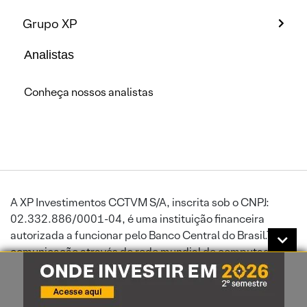
Grupo XP
Analistas
Conheça nossos analistas
A XP Investimentos CCTVM S/A, inscrita sob o CNPJ:
02.332.886/0001-04, é uma instituição financeira
autorizada a funcionar pelo Banco Central do Brasil.Toda
comunicação através de rede mundial de computadores
está sujeita a interrupções ou atrasos, podendo impedir
ou prejudicar o envio de ordens ou a recepção de
informações atualizadas. A XP Investimentos exime-se de