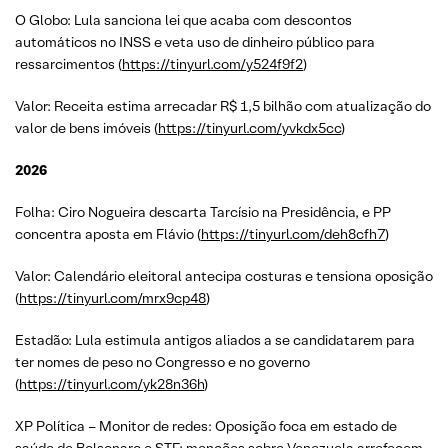
O Globo: Lula sanciona lei que acaba com descontos
automáticos no INSS e veta uso de dinheiro público para
ressarcimentos (
https://tinyurl.com/y524f9f2
)
Valor: Receita estima arrecadar R$ 1,5 bilhão com atualização do
valor de bens imóveis (
https://tinyurl.com/yvkdx5cc
)
2026
Folha: Ciro Nogueira descarta Tarcísio na Presidência, e PP
concentra aposta em Flávio (
https://tinyurl.com/deh8cfh7
)
Valor: Calendário eleitoral antecipa costuras e tensiona oposição
(
https://tinyurl.com/mrx9cp48
)
Estadão: Lula estimula antigos aliados a se candidatarem para
ter nomes de peso no Congresso e no governo
(
https://tinyurl.com/yk28n36h
)
XP Política – Monitor de redes: Oposição foca em estado de