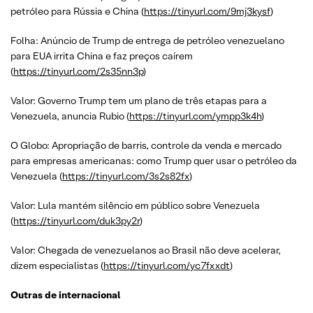
petróleo para Rússia e China (
https://tinyurl.com/9mj3kysf
)
Folha: Anúncio de Trump de entrega de petróleo venezuelano
para EUA irrita China e faz preços caírem
(
https://tinyurl.com/2s35nn3p
)
Valor: Governo Trump tem um plano de três etapas para a
Venezuela, anuncia Rubio (
https://tinyurl.com/ympp3k4h
)
O Globo: Apropriação de barris, controle da venda e mercado
para empresas americanas: como Trump quer usar o petróleo da
Venezuela (
https://tinyurl.com/3s2s82fx
)
Valor: Lula mantém silêncio em público sobre Venezuela
(
https://tinyurl.com/duk3py2r
)
Valor: Chegada de venezuelanos ao Brasil não deve acelerar,
dizem especialistas (
https://tinyurl.com/yc7fxxdt
)
Outras de internacional