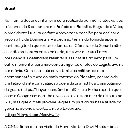
Brasil
Na manhã desta quinta-feira será realizada cerimônia alusiva aos
três anos do 8 de Janeiro no Palácio do Planalto. Segundo o Valor,
o presidente Lula irá de fato aproveitar a ocasião para assinar o
veto ao PL da Dosimetria – a decisão teria sido tomada após a
confirmação de que os presidentes da Câmara e do Senado não
estarão presentes na solenidade, uma vez que auxiliares
presidenciais defendiam reservar a assinatura do veto para um
outro momento, para não constranger os chefes do Legislativo na
cerimônia. Com isso, Lula se voltará aos militantes que
acompanharão o ato do pátio externo do Planalto, por meio de
um telão, diante da avaliação que a data amplifica o simbolismo
do gesto (
https://tinyurl.com/5n6rmm83
). Já a Folha reporta que,
caso o Congresso derrube o veto, o texto será alvo de disputa no
STF, mas que o mais provável é que um partido da base aliada do
governo acione a Corte, e não o Executivo
(
https://tinyurl.com/4xsv6w2y
).
A CNN afirma que, na visão de Hugo Motta e Davi Alcolumbre, a