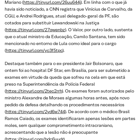
Mariano (
https://tinyurl.com/26uu644j
). Em linha com o que já
havia sido noticiado, a CNN registra que Vinícius de Carvalho, da
CGU, e Andrei Rodrigues, atual delegado-geral da PF, são
cotados para substituir Lewandowski na Justiça
(
https://tinyurl.com/27qwenbz
). O Valor, por outro lado, sustenta
que o atual ministro da Educação, Camilo Santana, tem sido
mencionado no entorno de Lula como ideal para o cargo
(
https://tinyurl.com/yc3f5tpc
).
Destaque também para o ex-presidente Jair Bolsonaro, que
ontem foi ao hospital DF Star, em Brasília, para ser submetido a
exames em virtude da queda que sofreu na cela em que está
preso na Superintendência da Polícia Federal
(
https://tinyurl.com/2tec2rrh
). Os exames foram autorizados pelo
ministro Alexandre de Moraes algumas horas antes, após novo
pedido da defesa detalhando os procedimentos necessários
(
https://tinyurl.com/2yd6w744
). De acordo com o médico Brasil
Ramos Caiado, os exames identificaram apenas lesões em partes
moles, sem qualquer comprometimento intracraniano,
acrescentando que a lesão não é preocupante
(
https://tinyurl.com/bdc6uudr
).