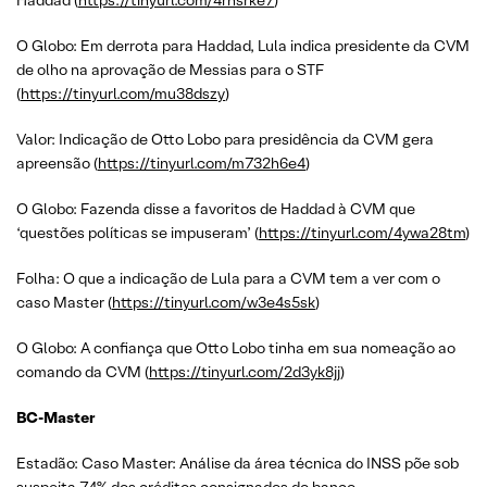
Haddad (
https://tinyurl.com/4rnsrke7
)
O Globo: Em derrota para Haddad, Lula indica presidente da CVM
de olho na aprovação de Messias para o STF
(
https://tinyurl.com/mu38dszy
)
Valor: Indicação de Otto Lobo para presidência da CVM gera
apreensão (
https://tinyurl.com/m732h6e4
)
O Globo: Fazenda disse a favoritos de Haddad à CVM que
‘questões políticas se impuseram’ (
https://tinyurl.com/4ywa28tm
)
Folha: O que a indicação de Lula para a CVM tem a ver com o
caso Master (
https://tinyurl.com/w3e4s5sk
)
O Globo: A confiança que Otto Lobo tinha em sua nomeação ao
comando da CVM (
https://tinyurl.com/2d3yk8jj
)
BC-Master
Estadão: Caso Master: Análise da área técnica do INSS põe sob