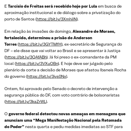
E
Tarcísio de Freitas será recebido hoje por Lula
em busca de
aproximação institucional e de diálogo sobre a privatização do
porto de Santos (
https://bit.ly/3XmhiIN
).
Em relação às invasões de domingo,
Alexandre de Moraes,
fortalecido, determinou a prisão de Anderson
Torres
(
https://bit.ly/3GYTMfH
), ex-secretário de Segurança do
DF – ele disse que vai voltar ao Brasil e se apresentar à Justiça
(
https://bit.ly/3QAfABh
). Já foi preso o ex-comandante da PM
local (
https://bit.ly/3VXuOBn
). E hoje deve ser julgado pelo
plenário da corte a decisão de Moraes que afastou Ibaneis Rocha
do governo (
https://bit.ly/3iys0Nx
).
Ontem, foi aprovado pelo Senado o decreto de intervenção a
segurança pública do DF, com voto contrário de bolsonaristas
(
https://bit.ly/3kaZrWL
).
O
governo federal detectou novas ameaças em mensagens que
anunciam uma “Mega Manifestação Nacional pela Retomada
do Poder”
nesta quarta e pediu medidas imediatas ao STF para