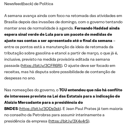
Newsfeed(back) de Política
A semana avança ainda com foco na retomada das atividades em
Brasília depois das invasões de domingo, com o governo tentando
manter ares de normalidade à agenda.
Fernando Haddad ainda
espera sinal verde de Lula para um pacote de medidas de
ajuste nas contas a ser apresentado até o final da semana
–
entre os pontos está a manutenção da ideia de retomada da
tributação sobre gasolina e etanol a partir de março, o que já é,
inclusive, previsto na medida provisória editada na semana
passada (
https://bit.ly/3CFR6Rl
). O ajuste deve ser focado em
receitas, mas há disputa sobre possibilidade de contenção de
despesas no ano.
Nas nomeações do governo, o
TCU entendeu que não há conflito
de interesses previsto na Lei das Estatais para a indicação de
Aloizio Mercadante para a presidência do
BNDES
(
https://bit.ly/3QDs0sk
). E Jean Paul Prates já tem maioria
no conselho da Petrobras para assumir interinamente a
presidência da empresa (
https://bit.ly/3X4x4rS
).