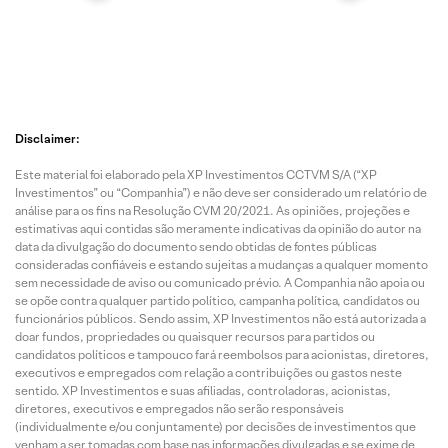
Disclaimer:
Este material foi elaborado pela XP Investimentos CCTVM S/A (“XP
Investimentos” ou “Companhia”) e não deve ser considerado um relatório de
análise para os fins na Resolução CVM 20/2021. As opiniões, projeções e
estimativas aqui contidas são meramente indicativas da opinião do autor na
data da divulgação do documento sendo obtidas de fontes públicas
consideradas confiáveis e estando sujeitas a mudanças a qualquer momento
sem necessidade de aviso ou comunicado prévio. A Companhia não apoia ou
se opõe contra qualquer partido político, campanha política, candidatos ou
funcionários públicos. Sendo assim, XP Investimentos não está autorizada a
doar fundos, propriedades ou quaisquer recursos para partidos ou
candidatos políticos e tampouco fará reembolsos para acionistas, diretores,
executivos e empregados com relação a contribuições ou gastos neste
sentido. XP Investimentos e suas afiliadas, controladoras, acionistas,
diretores, executivos e empregados não serão responsáveis
(individualmente e/ou conjuntamente) por decisões de investimentos que
venham a ser tomadas com base nas informações divulgadas e se exime de