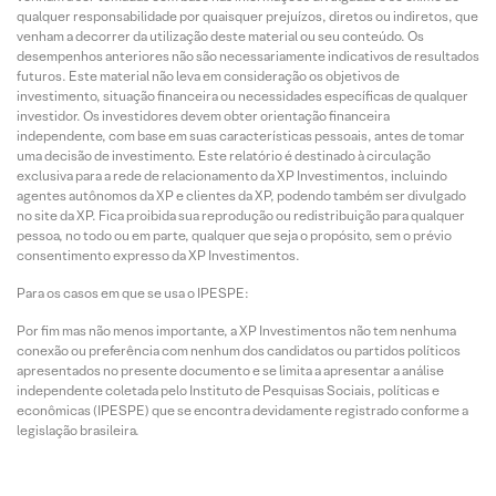
qualquer responsabilidade por quaisquer prejuízos, diretos ou indiretos, que
venham a decorrer da utilização deste material ou seu conteúdo. Os
desempenhos anteriores não são necessariamente indicativos de resultados
futuros. Este material não leva em consideração os objetivos de
investimento, situação financeira ou necessidades específicas de qualquer
investidor. Os investidores devem obter orientação financeira
independente, com base em suas características pessoais, antes de tomar
uma decisão de investimento. Este relatório é destinado à circulação
exclusiva para a rede de relacionamento da XP Investimentos, incluindo
agentes autônomos da XP e clientes da XP, podendo também ser divulgado
no site da XP. Fica proibida sua reprodução ou redistribuição para qualquer
pessoa, no todo ou em parte, qualquer que seja o propósito, sem o prévio
consentimento expresso da XP Investimentos.
Para os casos em que se usa o IPESPE:
Por fim mas não menos importante, a XP Investimentos não tem nenhuma
conexão ou preferência com nenhum dos candidatos ou partidos políticos
apresentados no presente documento e se limita a apresentar a análise
independente coletada pelo Instituto de Pesquisas Sociais, políticas e
econômicas (IPESPE) que se encontra devidamente registrado conforme a
legislação brasileira.