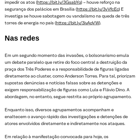
impedir os atos (
https://bit.ly/3GsabYq
) – houve reforço na
segurança dos palácios em Brasília (
https://bit.ly/3vVfcEc
) E
investiga se houve sabotagem ou vandalismo na queda de três
torres de energia no país (
https://bit.ly/3ivAqVW
).
Nas redes
Em um segundo momento das invasões, o bolsonarismo emula
um debate paralelo que retire do foco central a destruição da
praça dos Três Poderes e a responsabilidade de figuras ligadas
diretamente ao cluster, como Anderson Torres. Para tal, priorizam
supostas denúncias e notícias falsas sobre as detenções e
exigem responsabilização de figuras como Lula e Flávio Dino. A
abordagem, no entanto, segue restrita ao próprio agrupamento.
Enquanto isso, diversos agrupamentos acompanham e
enaltecem o avanço rápido das investigações e detenções de
atores envolvidos diretamente e indiretamente nos ataques.
Em relação à manifestação convocada para hoje, os