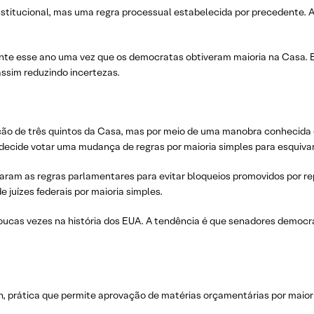
nstitucional, mas uma regra processual estabelecida por precedente. A
ente esse ano uma vez que os democratas obtiveram maioria na Casa. 
assim reduzindo incertezas.
ação de três quintos da Casa, mas por meio de uma manobra conhecida 
 decide votar uma mudança de regras por maioria simples para esquivar o
ram as regras parlamentares para evitar bloqueios promovidos por re
juízes federais por maioria simples.
a poucas vezes na história dos EUA. A tendência é que senadores demo
ion, prática que permite aprovação de matérias orçamentárias por maior