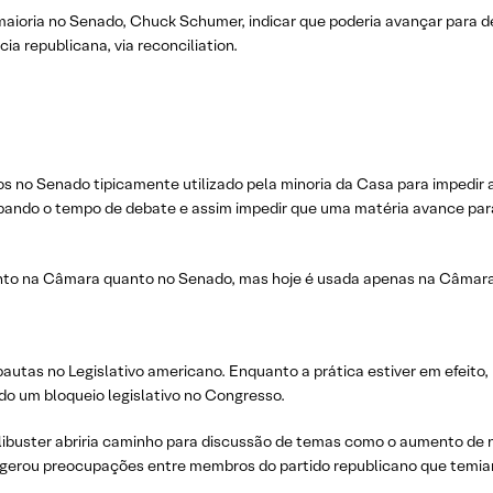
a maioria no Senado, Chuck Schumer, indicar que poderia avançar para d
a republicana, via reconciliation.
tos no Senado tipicamente utilizado pela minoria da Casa para impedi
ando o tempo de debate e assim impedir que uma matéria avance para
 tanto na Câmara quanto no Senado, mas hoje é usada apenas na Câmara
 pautas no Legislativo americano. Enquanto a prática estiver em efeito
do um bloqueio legislativo no Congresso.
 filibuster abriria caminho para discussão de temas como o aumento de
a gerou preocupações entre membros do partido republicano que temiam