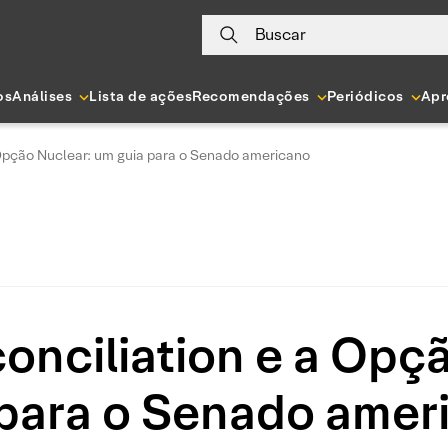
Buscar
os
Análises
Lista de ações
Recomendações
Periódicos
Apr
a Opção Nuclear: um guia para o Senado americano
econciliation e a Opç
 para o Senado amer