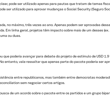
clear, pode ser utilizado apenas para pautas que tratam de temas fis
de ser utilizado para aprovar mudanças o Social Security (Seguro Socia
zada, no máximo, três vezes ao ano. Apenas podem ser aprovadas des
vida. Em linha geral, projetos têm impacto sobre mais de um desses (ex
 uma ou duas.
ou que poderia avançar para debate do projeto de estímulo de USD 1.9 
a. No entanto, vale ressaltar que apenas parte do pacote poderia ser
sistência entre republicanos, mas também entre democratas moderado
econciliation sem negociar certos artigos.
busca de um acordo sobre o pacote entre os partidos e um grupo bipar