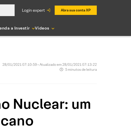
login expert
Abra sua conta XP
enda a Investir
Vídeos
28/01/2021 07:10:59 • Atualizado em 28/01/2021 07:13:22
5 minutos de leitura
ão Nuclear: um
icano