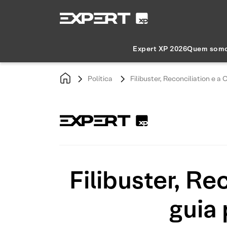
Expert XP 2026
Quem som
Política
Filibuster, Reconciliation e 
Filibuster, R
guia