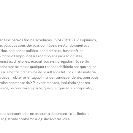
análise para os fins na Resolução CVM 20/2021. As opiniões,
s públicas consideradas confiáveis e estando sujeitas a
ico, campanha política, candidatos ou funcionários
líticos e tampouco fará reembolsos para acionistas,
ionistas, diretores, executivos e empregados não serão
das e se exime de qualquer responsabilidade por quaisquer
sariamente indicativos de resultados futuros. Este material
res devem obter orientação financeira independente, com base
e relacionamento da XP Investimentos, incluindo agentes
ssoa, no todo ou em parte, qualquer que seja o propósito,
icos apresentados no presente documento e se limita a
egistrado conforme a legislação brasileira.