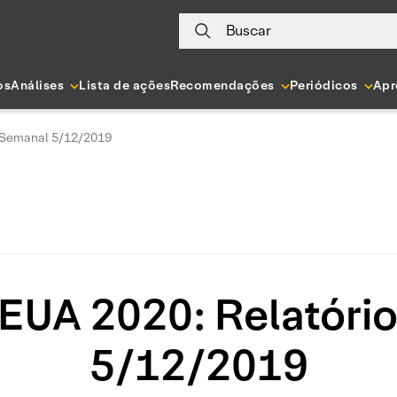
Buscar
os
Análises
Lista de ações
Recomendações
Periódicos
Apr
o Semanal 5/12/2019
 EUA 2020: Relatóri
5/12/2019