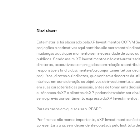
Disclaimer:
Este material foi elaborado pela XP Investimentos CCTVM S/A
projeções e estimativas aqui contidas são meramente indicati
mudanças a qualquer momento sem necessidade de aviso ou co
públicos. Sendo assim, XP Investimentos não está autorizada
diretores, executivos e empregados com relação a contribuiç
responsáveis (individualmente e/ou conjuntamente) por deci
prejuízos, diretos ou indiretos, que venham a decorrer da u
não leva em consideração os objetivos de investimento, situ
em suas características pessoais, antes de tomar uma decisã
autônomos da XP e clientes da XP, podendo também ser divulga
sem o prévio consentimento expresso da XP Investimentos.
Para os casos em que se usa o IPESPE:
Por fim mas não menos importante, a XP Investimentos não 
apresentar a análise independente coletada pelo Instituto d