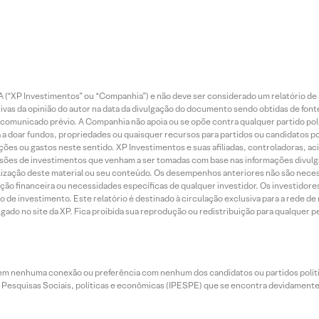
 (“XP Investimentos” ou “Companhia”) e não deve ser considerado um relatório de 
vas da opinião do autor na data da divulgação do documento sendo obtidas de fonte
municado prévio. A Companhia não apoia ou se opõe contra qualquer partido polít
 a doar fundos, propriedades ou quaisquer recursos para partidos ou candidatos po
ões ou gastos neste sentido. XP Investimentos e suas afiliadas, controladoras, ac
sões de investimentos que venham a ser tomadas com base nas informações divulga
tilização deste material ou seu conteúdo. Os desempenhos anteriores não são neces
ação financeira ou necessidades específicas de qualquer investidor. Os investido
o de investimento. Este relatório é destinado à circulação exclusiva para a rede d
do no site da XP. Fica proibida sua reprodução ou redistribuição para qualquer pe
tem nenhuma conexão ou preferência com nenhum dos candidatos ou partidos polít
e Pesquisas Sociais, políticas e econômicas (IPESPE) que se encontra devidamente r