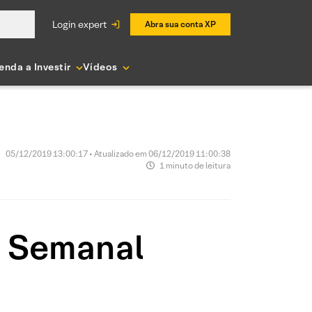
login expert
Abra sua conta XP
enda a Investir
Vídeos
05/12/2019 13:00:17 • Atualizado em 06/12/2019 11:00:38
1 minuto de leitura
o Semanal