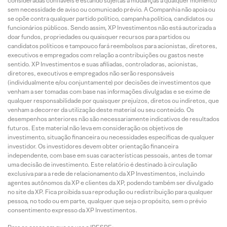
consideradas confiáveis e estando sujeitas a mudanças a qualquer momento
sem necessidade de aviso ou comunicado prévio. A Companhia não apoia ou
se opõe contra qualquer partido político, campanha política, candidatos ou
funcionários públicos. Sendo assim, XP Investimentos não está autorizada a
doar fundos, propriedades ou quaisquer recursos para partidos ou
candidatos políticos e tampouco fará reembolsos para acionistas, diretores,
executivos e empregados com relação a contribuições ou gastos neste
sentido. XP Investimentos e suas afiliadas, controladoras, acionistas,
diretores, executivos e empregados não serão responsáveis
(individualmente e/ou conjuntamente) por decisões de investimentos que
venham a ser tomadas com base nas informações divulgadas e se exime de
qualquer responsabilidade por quaisquer prejuízos, diretos ou indiretos, que
venham a decorrer da utilização deste material ou seu conteúdo. Os
desempenhos anteriores não são necessariamente indicativos de resultados
futuros. Este material não leva em consideração os objetivos de
investimento, situação financeira ou necessidades específicas de qualquer
investidor. Os investidores devem obter orientação financeira
independente, com base em suas características pessoais, antes de tomar
uma decisão de investimento. Este relatório é destinado à circulação
exclusiva para a rede de relacionamento da XP Investimentos, incluindo
agentes autônomos da XP e clientes da XP, podendo também ser divulgado
no site da XP. Fica proibida sua reprodução ou redistribuição para qualquer
pessoa, no todo ou em parte, qualquer que seja o propósito, sem o prévio
consentimento expresso da XP Investimentos.