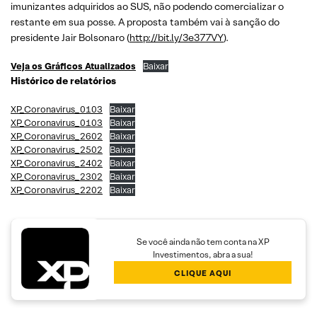
imunizantes adquiridos ao SUS, não podendo comercializar o
restante em sua posse. A proposta também vai à sanção do
presidente Jair Bolsonaro (
http://bit.ly/3e377VY
).
Veja os Gráficos Atualizados
Baixar
Histórico de relatórios
XP_Coronavirus_0103
Baixar
XP_Coronavirus_0103
Baixar
XP_Coronavirus_2602
Baixar
XP_Coronavirus_2502
Baixar
XP_Coronavirus_2402
Baixar
XP_Coronavirus_2302
Baixar
XP_Coronavirus_2202
Baixar
Se você ainda não tem conta na XP
Investimentos, abra a sua!
CLIQUE AQUI