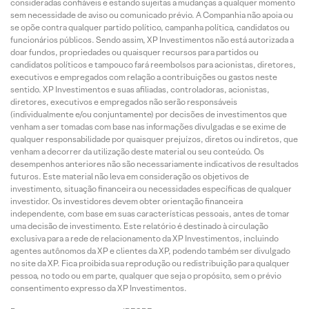
consideradas confiáveis e estando sujeitas a mudanças a qualquer momento
sem necessidade de aviso ou comunicado prévio. A Companhia não apoia ou
se opõe contra qualquer partido político, campanha política, candidatos ou
funcionários públicos. Sendo assim, XP Investimentos não está autorizada a
doar fundos, propriedades ou quaisquer recursos para partidos ou
candidatos políticos e tampouco fará reembolsos para acionistas, diretores,
executivos e empregados com relação a contribuições ou gastos neste
sentido. XP Investimentos e suas afiliadas, controladoras, acionistas,
diretores, executivos e empregados não serão responsáveis
(individualmente e/ou conjuntamente) por decisões de investimentos que
venham a ser tomadas com base nas informações divulgadas e se exime de
qualquer responsabilidade por quaisquer prejuízos, diretos ou indiretos, que
venham a decorrer da utilização deste material ou seu conteúdo. Os
desempenhos anteriores não são necessariamente indicativos de resultados
futuros. Este material não leva em consideração os objetivos de
investimento, situação financeira ou necessidades específicas de qualquer
investidor. Os investidores devem obter orientação financeira
independente, com base em suas características pessoais, antes de tomar
uma decisão de investimento. Este relatório é destinado à circulação
exclusiva para a rede de relacionamento da XP Investimentos, incluindo
agentes autônomos da XP e clientes da XP, podendo também ser divulgado
no site da XP. Fica proibida sua reprodução ou redistribuição para qualquer
pessoa, no todo ou em parte, qualquer que seja o propósito, sem o prévio
consentimento expresso da XP Investimentos.