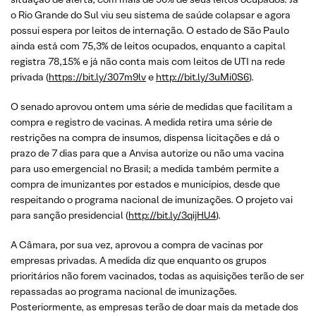
o Rio Grande do Sul viu seu sistema de saúde colapsar e agora
possui espera por leitos de internação. O estado de São Paulo
ainda está com 75,3% de leitos ocupados, enquanto a capital
registra 78,15% e já não conta mais com leitos de UTI na rede
privada (
https://bit.ly/307m9lv
e
http://bit.ly/3uMi0S6
).
O senado aprovou ontem uma série de medidas que facilitam a
compra e registro de vacinas. A medida retira uma série de
restrições na compra de insumos, dispensa licitações e dá o
prazo de 7 dias para que a Anvisa autorize ou não uma vacina
para uso emergencial no Brasil; a medida também permite a
compra de imunizantes por estados e municípios, desde que
respeitando o programa nacional de imunizações. O projeto vai
para sanção presidencial (
http://bit.ly/3qijHU4
).
A Câmara, por sua vez, aprovou a compra de vacinas por
empresas privadas. A medida diz que enquanto os grupos
prioritários não forem vacinados, todas as aquisições terão de ser
repassadas ao programa nacional de imunizações.
Posteriormente, as empresas terão de doar mais da metade dos