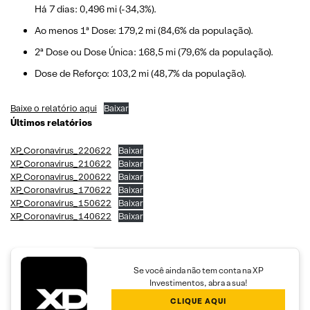
Há 7 dias: 0,496 mi (-34,3%).
Ao menos 1ª Dose: 179,2 mi (84,6% da população).
2ª Dose ou Dose Única: 168,5 mi (79,6% da população).
Dose de Reforço: 103,2 mi (48,7% da população).
Baixe o relatório aqui
Baixar
Últimos relatórios
XP_Coronavirus_220622
Baixar
XP_Coronavirus_210622
Baixar
XP_Coronavirus_200622
Baixar
XP_Coronavirus_170622
Baixar
XP_Coronavirus_150622
Baixar
XP_Coronavirus_140622
Baixar
Se você ainda não tem conta na XP
Investimentos, abra a sua!
CLIQUE AQUI