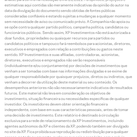
estimativas aqui contidas são meramente indicativas da opinião do autor na
data da divulgação do documento sendo obtidas de fontes públicas
consideradas confiáveis e estando sujeitas a mudanças a qualquer momento
sem necessidade de aviso ou comunicado prévio. A Companhia não apoia ou
se opõe contra qualquer partido político, campanha política, candidatos ou
funcionários públicos. Sendo assim, XP Investimentos não está autorizada a
doar fundos, propriedades ou quaisquer recursos para partidos ou
candidatos políticos e tampouco fará reembolsos para acionistas, diretores,
executivos e empregados com relação a contribuições ou gastos neste
sentido. XP Investimentos e suas afiliadas, controladoras, acionistas,
diretores, executivos e empregados não serão responsáveis
(individualmente e/ou conjuntamente) por decisões de investimentos que
venham a ser tomadas com base nas informações divulgadas e se exime de
qualquer responsabilidade por quaisquer prejuízos, diretos ou indiretos, que
venham a decorrer da utilização deste material ou seu conteúdo. Os
desempenhos anteriores não são necessariamente indicativos de resultados
futuros. Este material não leva em consideração os objetivos de
investimento, situação financeira ou necessidades específicas de qualquer
investidor. Os investidores devem obter orientação financeira
independente, com base em suas características pessoais, antes de tomar
uma decisão de investimento. Este relatório é destinado à circulação
exclusiva para a rede de relacionamento da XP Investimentos, incluindo
agentes autônomos da XP e clientes da XP, podendo também ser divulgado
no site da XP. Fica proibida sua reprodução ou redistribuição para qualquer