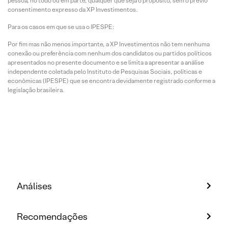
pessoa, no todo ou em parte, qualquer que seja o propósito, sem o prévio
consentimento expresso da XP Investimentos.
Para os casos em que se usa o IPESPE:
Por fim mas não menos importante, a XP Investimentos não tem nenhuma
conexão ou preferência com nenhum dos candidatos ou partidos políticos
apresentados no presente documento e se limita a apresentar a análise
independente coletada pelo Instituto de Pesquisas Sociais, políticas e
econômicas (IPESPE) que se encontra devidamente registrado conforme a
legislação brasileira.
Análises
Recomendações