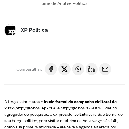
time de Análise Política
XP Política
Compartilhar:
A terça-feira marca o
início formal da campanha eleitoral de
2022
(
http://glo.bo/3ApYYG8
e
http://glo.bo/3zZ6Htb)
. Líder no
agregador de pesquisas, o ex-presidente
Lula
vai a São Bernardo,
seu berço político, para visitar a fábrica da Volkswagen às 14h,
como sua primeira atividade – ele teve a agenda alterada por