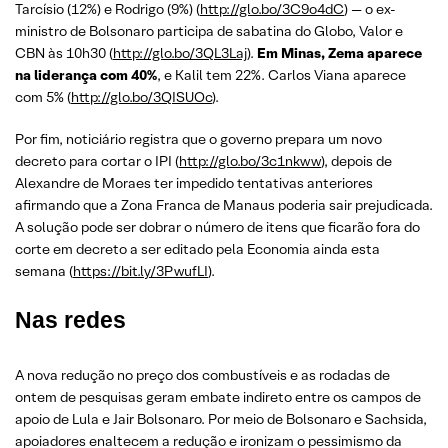
Tarcísio (12%) e Rodrigo (9%) (
http://glo.bo/3C9o4dC
) — o ex-
ministro de Bolsonaro participa de sabatina do Globo, Valor e
CBN às 10h30 (
http://glo.bo/3QL3Laj
).
Em Minas, Zema aparece
na liderança com 40%
, e Kalil tem 22%. Carlos Viana aparece
com 5% (
http://glo.bo/3QISUOc
).
Por fim, noticiário registra que o governo prepara um novo
decreto para cortar o IPI (
http://glo.bo/3c1nkww
), depois de
Alexandre de Moraes ter impedido tentativas anteriores
afirmando que a Zona Franca de Manaus poderia sair prejudicada.
A solução pode ser dobrar o número de itens que ficarão fora do
corte em decreto a ser editado pela Economia ainda esta
semana (
https://bit.ly/3PwufLI
).
Nas redes
A nova redução no preço dos combustíveis e as rodadas de
ontem de pesquisas geram embate indireto entre os campos de
apoio de Lula e Jair Bolsonaro. Por meio de Bolsonaro e Sachsida,
apoiadores enaltecem a redução e ironizam o pessimismo da