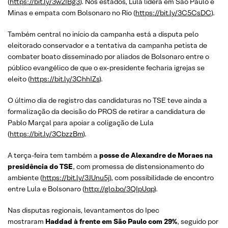
(
https://bit.ly/3w2IBg3
). Nos estados, Lula lidera em São Paulo e
Minas e empata com Bolsonaro no Rio (
https://bit.ly/3C5CsDC
).
Também central no início da campanha está a disputa pelo
eleitorado conservador e a tentativa da campanha petista de
combater boato disseminado por aliados de Bolsonaro entre o
público evangélico de que o ex-presidente fecharia igrejas se
eleito (
https://bit.ly/3ChhIZs
).
O último dia de registro das candidaturas no TSE teve ainda a
formalização da decisão do PROS de retirar a candidatura de
Pablo Marçal para apoiar a coligação de Lula
(
https://bit.ly/3CbzzBm
).
A terça-feira tem também a
posse de Alexandre de Moraes na
presidência do TSE
, com promessa de distensionamento do
ambiente (
https://bit.ly/3JUnu5j
), com possibilidade de encontro
entre Lula e Bolsonaro (
http://glo.bo/3QIpUqp
).
Nas disputas regionais, levantamentos do Ipec
mostraram
Haddad à frente em São Paulo com 29%
, seguido por