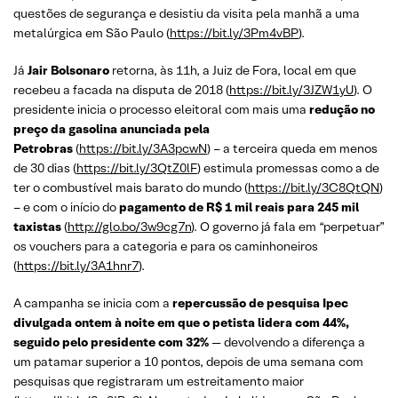
questões de segurança e desistiu da visita pela manhã a uma
metalúrgica em São Paulo (
https://bit.ly/3Pm4vBP
).
Já
Jair Bolsonaro
retorna, às 11h, a Juiz de Fora, local em que
recebeu a facada na disputa de 2018 (
https://bit.ly/3JZW1yU
). O
presidente inicia o processo eleitoral com mais uma
redução no
preço da gasolina anunciada pela
Petrobras
(
https://bit.ly/3A3pcwN
) – a terceira queda em menos
de 30 dias (
https://bit.ly/3QtZ0lF
) estimula promessas como a de
ter o combustível mais barato do mundo (
https://bit.ly/3C8QtQN
)
– e com o início do
pagamento de R$ 1 mil reais para 245 mil
taxistas
(
http://glo.bo/3w9cg7n
). O governo já fala em “perpetuar”
os vouchers para a categoria e para os caminhoneiros
(
https://bit.ly/3A1hnr7
).
A campanha se inicia com a
repercussão de pesquisa Ipec
divulgada ontem à noite em que o petista lidera com 44%,
seguido pelo presidente com 32%
— devolvendo a diferença a
um patamar superior a 10 pontos, depois de uma semana com
pesquisas que registraram um estreitamento maior