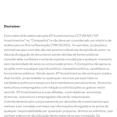
Disclaimer:
Este material foi elaborado pela XP Investimentos CCTVM S/A (“XP
Investimentos” ou “Companhia”) e não deve ser considerado um relatório de
análise para os fins na Resolução CVM 20/2021. As opiniões, projeções e
estimativas aqui contidas são meramente indicativas da opinião do autor na
data da divulgação do documento sendo obtidas de fontes públicas
consideradas confiáveis e estando sujeitas a mudanças a qualquer momento
sem necessidade de aviso ou comunicado prévio. A Companhia não apoia ou
se opõe contra qualquer partido político, campanha política, candidatos ou
funcionários públicos. Sendo assim, XP Investimentos não está autorizada a
doar fundos, propriedades ou quaisquer recursos para partidos ou
candidatos políticos e tampouco fará reembolsos para acionistas, diretores,
executivos e empregados com relação a contribuições ou gastos neste
sentido. XP Investimentos e suas afiliadas, controladoras, acionistas,
diretores, executivos e empregados não serão responsáveis
(individualmente e/ou conjuntamente) por decisões de investimentos que
venham a ser tomadas com base nas informações divulgadas e se exime de
qualquer responsabilidade por quaisquer prejuízos, diretos ou indiretos, que
venham a decorrer da utilização deste material ou seu conteúdo. Os