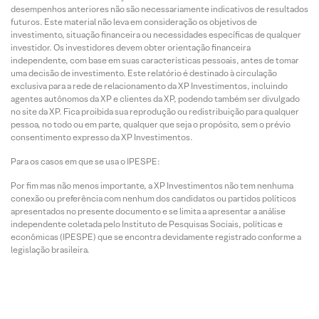
desempenhos anteriores não são necessariamente indicativos de resultados
futuros. Este material não leva em consideração os objetivos de
investimento, situação financeira ou necessidades específicas de qualquer
investidor. Os investidores devem obter orientação financeira
independente, com base em suas características pessoais, antes de tomar
uma decisão de investimento. Este relatório é destinado à circulação
exclusiva para a rede de relacionamento da XP Investimentos, incluindo
agentes autônomos da XP e clientes da XP, podendo também ser divulgado
no site da XP. Fica proibida sua reprodução ou redistribuição para qualquer
pessoa, no todo ou em parte, qualquer que seja o propósito, sem o prévio
consentimento expresso da XP Investimentos.
Para os casos em que se usa o IPESPE:
Por fim mas não menos importante, a XP Investimentos não tem nenhuma
conexão ou preferência com nenhum dos candidatos ou partidos políticos
apresentados no presente documento e se limita a apresentar a análise
independente coletada pelo Instituto de Pesquisas Sociais, políticas e
econômicas (IPESPE) que se encontra devidamente registrado conforme a
legislação brasileira.