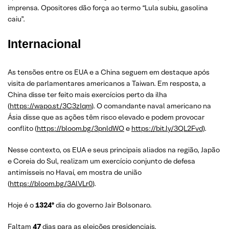
imprensa. Opositores dão força ao termo “Lula subiu, gasolina
caiu”.
Internacional
As tensões entre os EUA e a China seguem em destaque após
visita de parlamentares americanos a Taiwan. Em resposta, a
China disse ter feito mais exercícios perto da ilha
(
https://wapo.st/3C3zIqm
). O comandante naval americano na
Ásia disse que as ações têm risco elevado e podem provocar
conflito (
https://bloom.bg/3pnldWO
e
https://bit.ly/3QL2Fvd)
.
Nesse contexto, os EUA e seus principais aliados na região, Japão
e Coreia do Sul, realizam um exercício conjunto de defesa
antimísseis no Havaí, em mostra de união
(
https://bloom.bg/3AlVLr0
).
Hoje é o
1324º
dia do governo Jair Bolsonaro.
Faltam
47
dias para as eleições presidenciais.