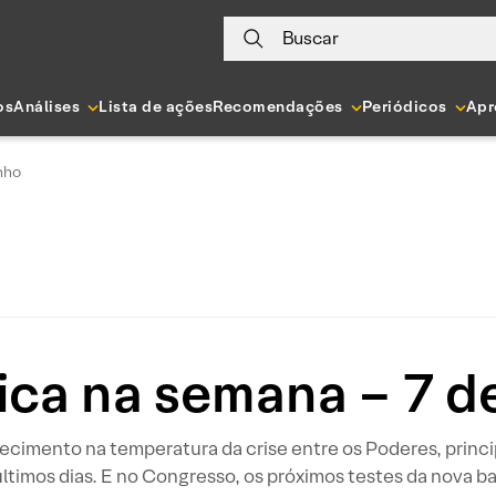
Buscar
os
Análises
Lista de ações
Recomendações
Periódicos
Apr
nho
tica na semana – 7 d
fecimento na temperatura da crise entre os Poderes, princi
últimos dias. E no Congresso, os próximos testes da nova 