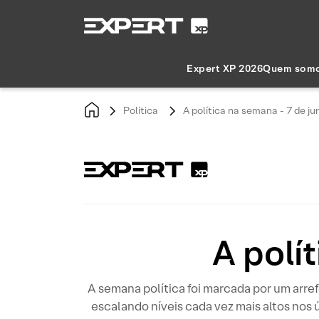
Expert XP 2026
Quem som
Política
A política na semana - 7 de ju
A polí
A semana política foi marcada por um arre
escalando níveis cada vez mais altos nos 