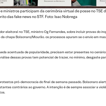
 e ministros participam da cerimônia virtual de posse no TSE 
rito das fake news no STF. Foto: Isac Nobrega
r eleitoral no TSE, ministro Og Fernandes, sobre incluir provas do in
o da chapa Bolsonaro/Mourão. os processos apuram se o envio em m
ueda acentuada de popularidade, precisam estar presentes no cenário
 análise dessas provas tem potencial de trazer, no mínimo, desgaste pa
s protestos pró-democracia do final de semana passado. Bolsonaro aler
tantes contrários ao governo. A intenção é de sempre associar a viol
tos.