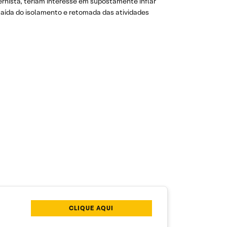
rnista, teriam interesse em supostamente inflar
 saída do isolamento e retomada das atividades
CLIQUE AQUI