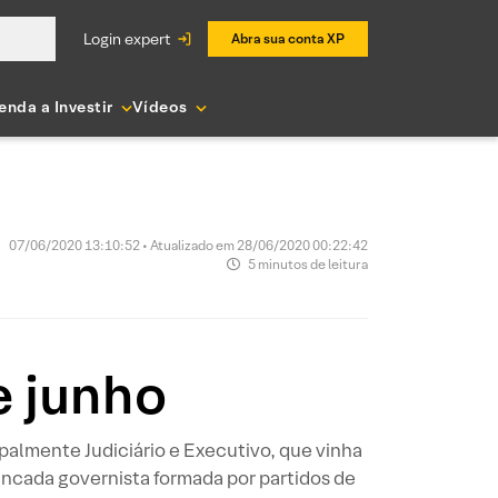
login expert
Abra sua conta XP
enda a Investir
Vídeos
07/06/2020 13:10:52 • Atualizado em 28/06/2020 00:22:42
5 minutos de leitura
e junho
palmente Judiciário e Executivo, que vinha
bancada governista formada por partidos de