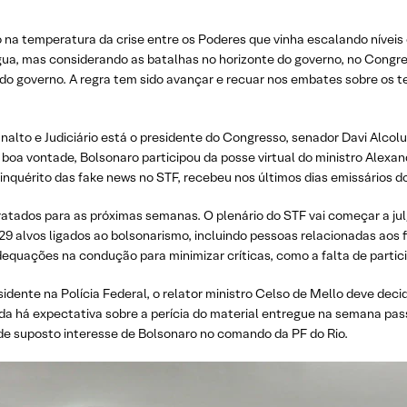
 na temperatura da crise entre os Poderes que vinha escalando níveis
régua, mas considerando as batalhas no horizonte do governo, no Congr
o governo. A regra tem sido avançar e recuar nos embates sobre os t
analto e Judiciário está o presidente do Congresso, senador Davi Alco
boa vontade, Bolsonaro participou da posse virtual do ministro Alexan
o inquérito das fake news no STF, recebeu nos últimos dias emissários d
ratados para as próximas semanas. O plenário do STF vai começar a jul
9 alvos ligados ao bolsonarismo, incluindo pessoas relacionadas aos fi
quações na condução para minimizar críticas, como a falta de partici
sidente na Polícia Federal, o relator ministro Celso de Mello deve dec
Ainda há expectativa sobre a perícia do material entregue na semana p
s de suposto interesse de Bolsonaro no comando da PF do Rio.