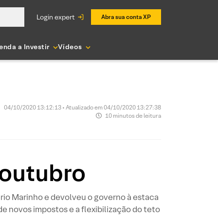
login expert
Abra sua conta XP
enda a Investir
Vídeos
04/10/2020 13:12:13 • Atualizado em 04/10/2020 13:27:38
10 minutos de leitura
 outubro
io Marinho e devolveu o governo à estaca
de novos impostos e a flexibilização do teto