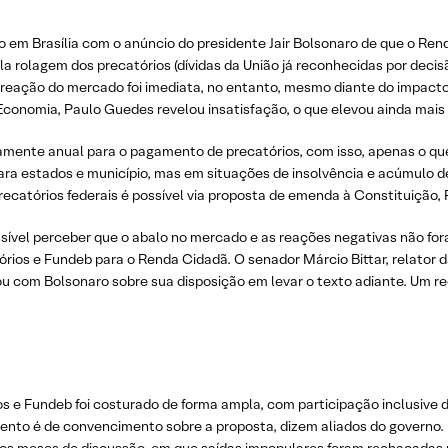
 em Brasília com o anúncio do presidente Jair Bolsonaro de que o Ren
ela rolagem dos precatórios (dívidas da União já reconhecidas por decisã
 reação do mercado foi imediata, no entanto, mesmo diante do impacto
 Economia, Paulo Guedes revelou insatisfação, o que elevou ainda mais 
rçamente anual para o pagamento de precatórios, com isso, apenas o qu
 para estados e município, mas em situações de insolvência e acúmulo 
precatórios federais é possível via proposta de emenda à Constituição,
sível perceber que o abalo no mercado e as reações negativas não for
rios e Fundeb para o Renda Cidadã. O senador Márcio Bittar, relator d
u com Bolsonaro sobre sua disposição em levar o texto adiante. Um re
s e Fundeb foi costurado de forma ampla, com participação inclusive 
ento é de convencimento sobre a proposta, dizem aliados do governo.