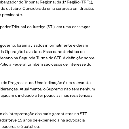
bargador do Tribunal Regional da 1ª Região (TRF1),
de outubro. Considerada uma surpresa em Brasília,
 presidente.
rior Tribunal de Justiça (STJ), em uma das vagas
ao governo, foram avisados informalmente e deram
da Operação Lava Jato. Essa característica de
 decano na Segunda Turma do STF. A definição sobre
na Polícia Federal também são casos de interesse do
te do Progressistas. Uma indicação é um relevante
 lideranças. Atualmente, o Supremo não tem nenhum
 ajudam o indicado a ter pouquíssimas resistências
m da interpretação dos mais garantistas no STF.
gador teve 15 anos de experiência na advocacia
 poderes e é católico.