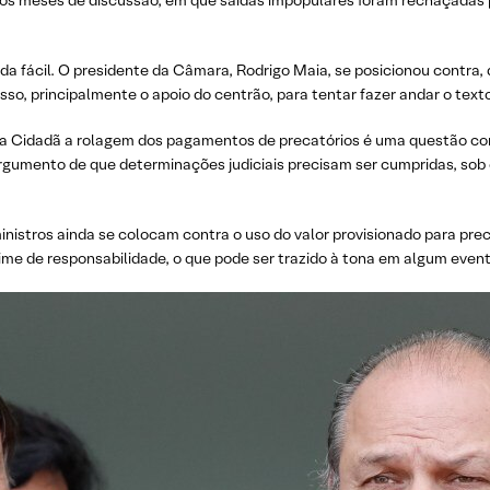
os meses de discussão, em que saídas impopulares foram rechaçadas p
 vida fácil. O presidente da Câmara, Rodrigo Maia, se posicionou contra
sso, principalmente o apoio do centrão, para tentar fazer andar o texto
a Cidadã a rolagem dos pagamentos de precatórios é uma questão co
rgumento de que determinações judiciais precisam ser cumpridas, sob 
tros ainda se colocam contra o uso do valor provisionado para precat
ime de responsabilidade, o que pode ser trazido à tona em algum eve