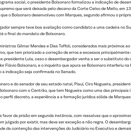
grama social, o presidente Bolsonaro formalizou a indicação de desem
Supremo que será deixada pelo decano da Corte Celso de Mello, em 13 
 que o Bolsonaro desenvolveu com Marques, segundo afirmou o próprio
gador sempre teve boa avaliação como candidato a uma cadeira no Supe
é o final do mandato de Bolsonaro.
s ministros Gilmar Mendes e Dias Toffoli, considerados mais próximos 
mo, que tem priorizado a correção de erros e excessos principalmente 
x-presidente Lula, caso o desembargador venha a ser o substituto do
ador Flávio Bolsonaro, e o inquérito que apura se Bolsonaro interferiu 
o a indicação seja confirmada no Senado.
aro e do senador de seu estado natal, Piauí, Ciro Nogueira, presiden
Bolsonaro com o Centrão, que tem Nogueira como uma das principais
perfil discreto, a experiência e a formação jurídica sólida de Marques
 favor da prisão em segunda instância, com ressalvas que o aproxima
em julgado por existir, mas deve ser exceção e não regra. O desembar
fende da contenção das intervenções do Judiciário no Executivo e demais