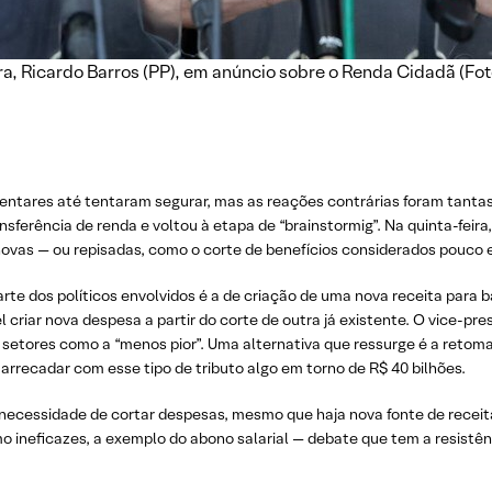
ara, Ricardo Barros (PP), em anúncio sobre o Renda Cidadã (Fo
mentares até tentaram segurar, mas as reações contrárias foram tanta
sferência de renda e voltou à etapa de “brainstormig”. Na quinta-feira
 novas — ou repisadas, como o corte de benefícios considerados pouco e
e dos políticos envolvidos é a de criação de uma nova receita para b
l criar nova despesa a partir do corte de outra já existente. O vice-pr
s setores como a “menos pior”. Uma alternativa que ressurge é a retom
 arrecadar com esse tipo de tributo algo em torno de R$ 40 bilhões.
necessidade de cortar despesas, mesmo que haja nova fonte de receita
mo ineficazes, a exemplo do abono salarial — debate que tem a resistê