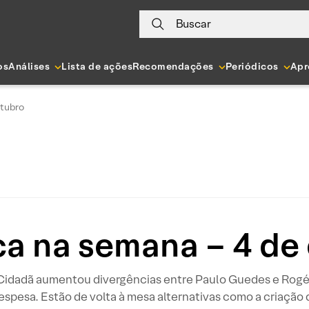
Buscar
os
Análises
Lista de ações
Recomendações
Periódicos
Apr
utubro
ica na semana – 4 de
Cidadã aumentou divergências entre Paulo Guedes e Rogér
espesa. Estão de volta à mesa alternativas como a criação 