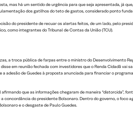
sta, mas há um sentido de urgência para que seja apresentada, já que
gulamentação dos gatilhos do teto de gastos, considerado ponto funda
cisão do presidente de recuar os alertas feitos, de um lado, pelo pre
co, como integrantes do Tribunal de Contas da União (TCU).
s, a troca pública de farpas entre o ministro do Desenvolvimento Reg
isse em reunião fechada com investidores que o Renda Cidadã vai sair 
sobre a adesão de Guedes à proposta anunciada para financiar o progr
l afirmando que as informações chegaram de maneira “distorcida”, font
a concordância do presidente Bolsonaro. Dentro do governo, o foco ag
e Bolsonaro e o desgaste de Paulo Guedes.