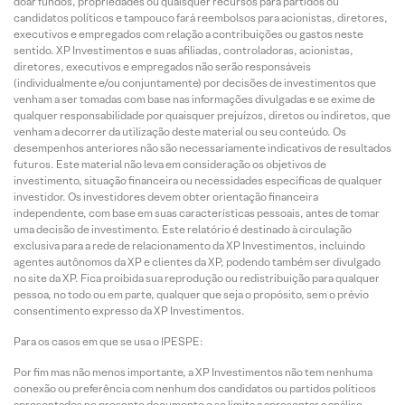
doar fundos, propriedades ou quaisquer recursos para partidos ou
candidatos políticos e tampouco fará reembolsos para acionistas, diretores,
executivos e empregados com relação a contribuições ou gastos neste
sentido. XP Investimentos e suas afiliadas, controladoras, acionistas,
diretores, executivos e empregados não serão responsáveis
(individualmente e/ou conjuntamente) por decisões de investimentos que
venham a ser tomadas com base nas informações divulgadas e se exime de
qualquer responsabilidade por quaisquer prejuízos, diretos ou indiretos, que
venham a decorrer da utilização deste material ou seu conteúdo. Os
desempenhos anteriores não são necessariamente indicativos de resultados
futuros. Este material não leva em consideração os objetivos de
investimento, situação financeira ou necessidades específicas de qualquer
investidor. Os investidores devem obter orientação financeira
independente, com base em suas características pessoais, antes de tomar
uma decisão de investimento. Este relatório é destinado à circulação
exclusiva para a rede de relacionamento da XP Investimentos, incluindo
agentes autônomos da XP e clientes da XP, podendo também ser divulgado
no site da XP. Fica proibida sua reprodução ou redistribuição para qualquer
pessoa, no todo ou em parte, qualquer que seja o propósito, sem o prévio
consentimento expresso da XP Investimentos.
Para os casos em que se usa o IPESPE:
Por fim mas não menos importante, a XP Investimentos não tem nenhuma
conexão ou preferência com nenhum dos candidatos ou partidos políticos
apresentados no presente documento e se limita a apresentar a análise