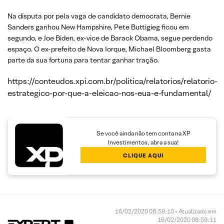
Na disputa por pela vaga de candidato democrata, Bernie
Sanders ganhou New Hampshire, Pete Buttigieg ficou em
segundo, e Joe Biden, ex-vice de Barack Obama, segue perdendo
espaço. O ex-prefeito de Nova Iorque, Michael Bloomberg gasta
parte da sua fortuna para tentar ganhar tração.
https://conteudos.xpi.com.br/politica/relatorios/relatorio-
estrategico-por-que-a-eleicao-nos-eua-e-fundamental/
Se você ainda não tem conta na XP
Investimentos, abra a sua!
CLIQUE AQUI
16/02/2020 08:59:10 • Atualizado em
16/02/2020 08:59:11