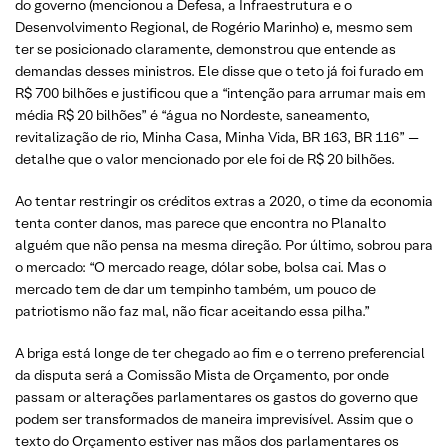
do governo (mencionou a Defesa, a Infraestrutura e o
Desenvolvimento Regional, de Rogério Marinho) e, mesmo sem
ter se posicionado claramente, demonstrou que entende as
demandas desses ministros. Ele disse que o teto já foi furado em
R$ 700 bilhões e justificou que a “intenção para arrumar mais em
média R$ 20 bilhões” é “água no Nordeste, saneamento,
revitalização de rio, Minha Casa, Minha Vida, BR 163, BR 116” —
detalhe que o valor mencionado por ele foi de R$ 20 bilhões.
Ao tentar restringir os créditos extras a 2020, o time da economia
tenta conter danos, mas parece que encontra no Planalto
alguém que não pensa na mesma direção. Por último, sobrou para
o mercado: “O mercado reage, dólar sobe, bolsa cai. Mas o
mercado tem de dar um tempinho também, um pouco de
patriotismo não faz mal, não ficar aceitando essa pilha.”
A briga está longe de ter chegado ao fim e o terreno preferencial
da disputa será a Comissão Mista de Orçamento, por onde
passam or alterações parlamentares os gastos do governo que
podem ser transformados de maneira imprevisível. Assim que o
texto do Orçamento estiver nas mãos dos parlamentares os