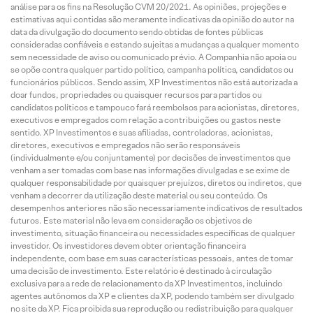
análise para os fins na Resolução CVM 20/2021. As opiniões, projeções e
estimativas aqui contidas são meramente indicativas da opinião do autor na
data da divulgação do documento sendo obtidas de fontes públicas
consideradas confiáveis e estando sujeitas a mudanças a qualquer momento
sem necessidade de aviso ou comunicado prévio. A Companhia não apoia ou
se opõe contra qualquer partido político, campanha política, candidatos ou
funcionários públicos. Sendo assim, XP Investimentos não está autorizada a
doar fundos, propriedades ou quaisquer recursos para partidos ou
candidatos políticos e tampouco fará reembolsos para acionistas, diretores,
executivos e empregados com relação a contribuições ou gastos neste
sentido. XP Investimentos e suas afiliadas, controladoras, acionistas,
diretores, executivos e empregados não serão responsáveis
(individualmente e/ou conjuntamente) por decisões de investimentos que
venham a ser tomadas com base nas informações divulgadas e se exime de
qualquer responsabilidade por quaisquer prejuízos, diretos ou indiretos, que
venham a decorrer da utilização deste material ou seu conteúdo. Os
desempenhos anteriores não são necessariamente indicativos de resultados
futuros. Este material não leva em consideração os objetivos de
investimento, situação financeira ou necessidades específicas de qualquer
investidor. Os investidores devem obter orientação financeira
independente, com base em suas características pessoais, antes de tomar
uma decisão de investimento. Este relatório é destinado à circulação
exclusiva para a rede de relacionamento da XP Investimentos, incluindo
agentes autônomos da XP e clientes da XP, podendo também ser divulgado
no site da XP. Fica proibida sua reprodução ou redistribuição para qualquer