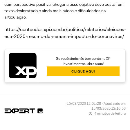
com perspectiva positiva, chegar a esse objetivo deve custar um
texto desidratado e ainda mais ruídos e dificuldades na
articulação.
https://conteudos.xpi.com.br/politica/relatorios/eleicoes-
eua-2020-resumo-da-semana-impacto-do-coronavirus/
Se você ainda não tem conta na XP
Investimentos, abra a sua!
CLIQUE AQUI
15/03/2020 12:01:28 • Atualizado em
15/03/2020 12:10:56
4 minutos de leitura