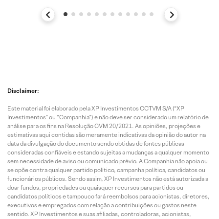
Disclaimer:
Este material foi elaborado pela XP Investimentos CCTVM S/A (“XP
Investimentos” ou “Companhia”) e não deve ser considerado um relatório de
análise para os fins na Resolução CVM 20/2021. As opiniões, projeções e
estimativas aqui contidas são meramente indicativas da opinião do autor na
data da divulgação do documento sendo obtidas de fontes públicas
consideradas confiáveis e estando sujeitas a mudanças a qualquer momento
sem necessidade de aviso ou comunicado prévio. A Companhia não apoia ou
se opõe contra qualquer partido político, campanha política, candidatos ou
funcionários públicos. Sendo assim, XP Investimentos não está autorizada a
doar fundos, propriedades ou quaisquer recursos para partidos ou
candidatos políticos e tampouco fará reembolsos para acionistas, diretores,
executivos e empregados com relação a contribuições ou gastos neste
sentido. XP Investimentos e suas afiliadas, controladoras, acionistas,