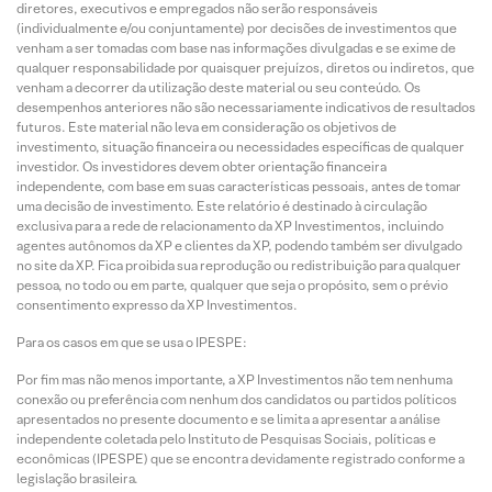
diretores, executivos e empregados não serão responsáveis
(individualmente e/ou conjuntamente) por decisões de investimentos que
venham a ser tomadas com base nas informações divulgadas e se exime de
qualquer responsabilidade por quaisquer prejuízos, diretos ou indiretos, que
venham a decorrer da utilização deste material ou seu conteúdo. Os
desempenhos anteriores não são necessariamente indicativos de resultados
futuros. Este material não leva em consideração os objetivos de
investimento, situação financeira ou necessidades específicas de qualquer
investidor. Os investidores devem obter orientação financeira
independente, com base em suas características pessoais, antes de tomar
uma decisão de investimento. Este relatório é destinado à circulação
exclusiva para a rede de relacionamento da XP Investimentos, incluindo
agentes autônomos da XP e clientes da XP, podendo também ser divulgado
no site da XP. Fica proibida sua reprodução ou redistribuição para qualquer
pessoa, no todo ou em parte, qualquer que seja o propósito, sem o prévio
consentimento expresso da XP Investimentos.
Para os casos em que se usa o IPESPE:
Por fim mas não menos importante, a XP Investimentos não tem nenhuma
conexão ou preferência com nenhum dos candidatos ou partidos políticos
apresentados no presente documento e se limita a apresentar a análise
independente coletada pelo Instituto de Pesquisas Sociais, políticas e
econômicas (IPESPE) que se encontra devidamente registrado conforme a
legislação brasileira.