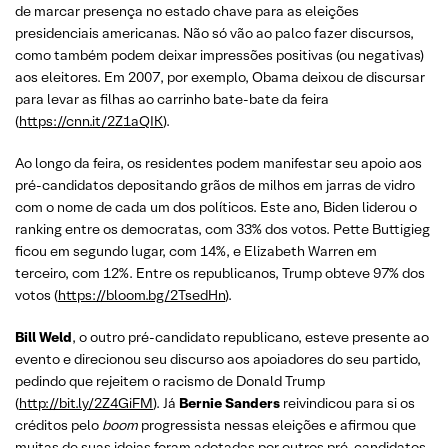
de marcar presença no estado chave para as eleições
presidenciais americanas. Não só vão ao palco fazer discursos,
como também podem deixar impressões positivas (ou negativas)
aos eleitores. Em 2007, por exemplo, Obama deixou de discursar
para levar as filhas ao carrinho bate-bate da feira
(
https://cnn.it/2Z1aQIK
).
Ao longo da feira, os residentes podem manifestar seu apoio aos
pré-candidatos depositando grãos de milhos em jarras de vidro
com o nome de cada um dos políticos. Este ano, Biden liderou o
ranking entre os democratas, com 33% dos votos. Pette Buttigieg
ficou em segundo lugar, com 14%, e Elizabeth Warren em
terceiro, com 12%. Entre os republicanos, Trump obteve 97% dos
votos (
https://bloom.bg/2TsedHn
).
Bill Weld
, o outro pré-candidato republicano, esteve presente ao
evento e direcionou seu discurso aos apoiadores do seu partido,
pedindo que rejeitem o racismo de Donald Trump
(
http://bit.ly/2Z4GiFM
). Já
Bernie Sanders
reivindicou para si os
créditos pelo
boom
progressista nessas eleições e afirmou que
muitas de suas ideias foram adotadas por outros pré-candidatos,