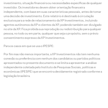
investimento, situação financeira ou necessidades específicas de qualquer
investidor. Os investidores devem obter orientação financeira
independente, com base em suas características pessoais, antes de tomar
uma decisão de investimento. Este relatório é destinado à circulação
exclusiva para a rede de relacionamento da XP Investimentos, incluindo
agentes autônomos da XP e clientes da XP, podendo também ser divulgado
no site da XP. Fica proibida sua reprodução ou redistribuição para qualquer
pessoa, no todo ou em parte, qualquer que seja o propósito, sem o prévio
consentimento expresso da XP Investimentos.
Para os casos em que se usa o IPESPE:
Por fim mas não menos importante, a XP Investimentos não tem nenhuma
conexão ou preferência com nenhum dos candidatos ou partidos políticos
apresentados no presente documento e se limita a apresentar a análise
independente coletada pelo Instituto de Pesquisas Sociais, políticas e
econômicas (IPESPE) que se encontra devidamente registrado conforme a
legislação brasileira.