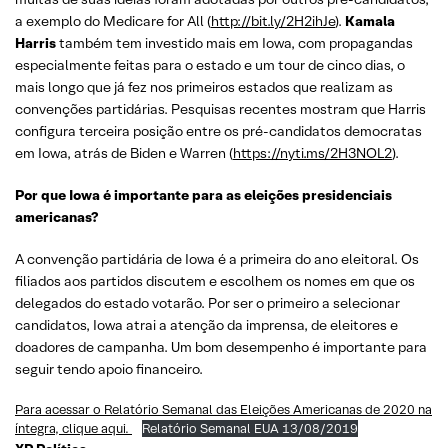
a exemplo do Medicare for All (
http://bit.ly/2H2ihJe
).
Kamala
Harris
também tem investido mais em Iowa, com propagandas
especialmente feitas para o estado e um tour de cinco dias, o
mais longo que já fez nos primeiros estados que realizam as
convenções partidárias. Pesquisas recentes mostram que Harris
configura terceira posição entre os pré-candidatos democratas
em Iowa, atrás de Biden e Warren (
https://nyti.ms/2H3NOL2
).
Por que Iowa é importante para as eleições presidenciais
americanas?
A convenção partidária de Iowa é a primeira do ano eleitoral. Os
filiados aos partidos discutem e escolhem os nomes em que os
delegados do estado votarão. Por ser o primeiro a selecionar
candidatos, Iowa atrai a atenção da imprensa, de eleitores e
doadores de campanha. Um bom desempenho é importante para
seguir tendo apoio financeiro.
Para acessar o Relatório Semanal das Eleições Americanas de 2020 na
íntegra, clique aqui.
Relatório Semanal EUA 13/08/2019