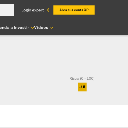
login expert
Abra sua conta XP
enda a Investir
Vídeos
Risco (0 - 100)
-18