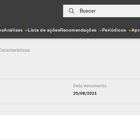
Buscar
os
Análises
Lista de ações
Recomendações
Periódicos
Apr
Características
Data Vencimento
20/08/2021