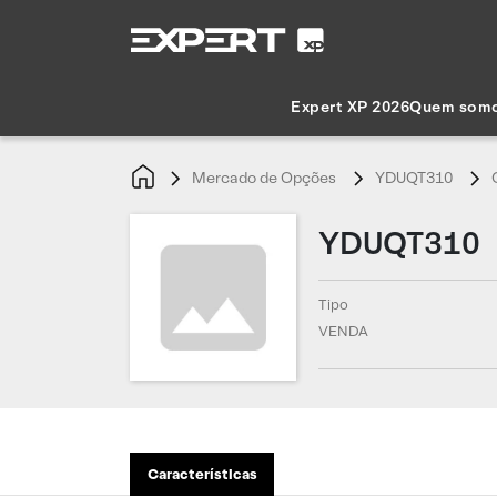
Expert XP 2026
Quem som
Mercado de Opções
YDUQT310
YDUQT310
Tipo
VENDA
Características