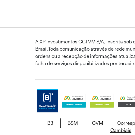
A XP Investimentos CCTVM S/A, inscrita sob o
Brasil.Toda comunicação através de rede mund
ordens ou a recepção de informações atualiza
falha de serviços disponibilizados por tercei
B3
BSM
CVM
Corres
Cambiais