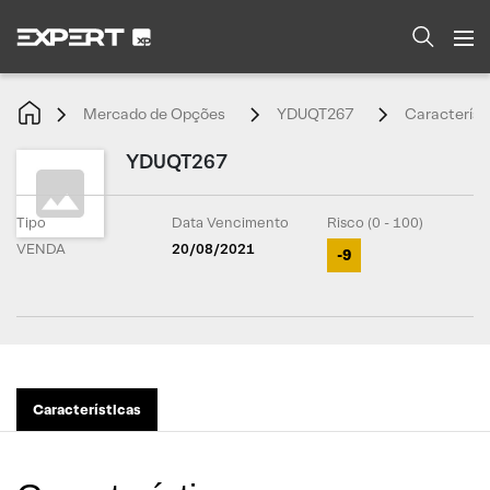
Mercado de Opções
YDUQT267
Característ
YDUQT267
Tipo
Data Vencimento
Risco (0 - 100)
VENDA
20/08/2021
-9
Características