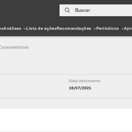
Buscar
os
Análises
Lista de ações
Recomendações
Periódicos
Apr
Características
Data Vencimento
16/07/2021