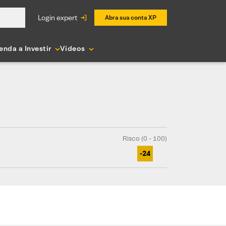
login expert
Abra sua conta XP
enda a Investir
Vídeos
Risco (0 - 100)
-24