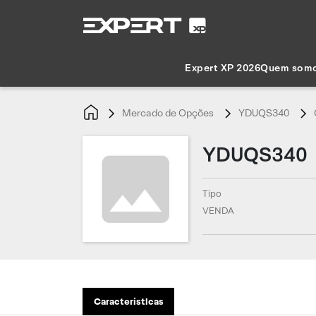
Expert XP 2026
Quem som
Mercado de Opções
YDUQS340
YDUQS340
Tipo
VENDA
Características