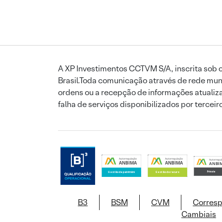
A XP Investimentos CCTVM S/A, inscrita sob o
Brasil.Toda comunicação através de rede mund
ordens ou a recepção de informações atualiza
falha de serviços disponibilizados por tercei
B3
BSM
CVM
Corres
Cambiais