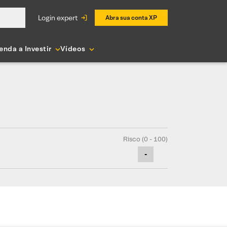
login expert
Abra sua conta XP
enda a Investir
Vídeos
Risco (0 - 100)
-