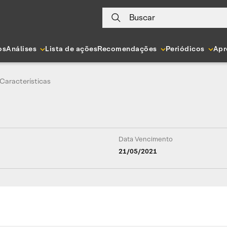
Buscar
os
Análises
Lista de ações
Recomendações
Periódicos
Apr
Características
Data Vencimento
21/05/2021