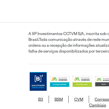
A XP Investimentos CCTVM S/A, inscrita sob o
Brasil.Toda comunicação através de rede mund
ordens ou a recepção de informações atualiza
falha de serviços disponibilizados por tercei
B3
BSM
CVM
Corres
Cambiais