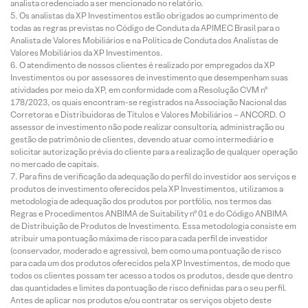
analista credenciado a ser mencionado no relatório.
Os analistas da XP Investimentos estão obrigados ao cumprimento de
todas as regras previstas no Código de Conduta da APIMEC Brasil para o
Analista de Valores Mobiliários e na Política de Conduta dos Analistas de
Valores Mobiliários da XP Investimentos.
O atendimento de nossos clientes é realizado por empregados da XP
Investimentos ou por assessores de investimento que desempenham suas
atividades por meio da XP, em conformidade com a Resolução CVM nº
178/2023, os quais encontram-se registrados na Associação Nacional das
Corretoras e Distribuidoras de Títulos e Valores Mobiliários – ANCORD. O
assessor de investimento não pode realizar consultoria, administração ou
gestão de patrimônio de clientes, devendo atuar como intermediário e
solicitar autorização prévia do cliente para a realização de qualquer operação
no mercado de capitais.
Para fins de verificação da adequação do perfil do investidor aos serviços e
produtos de investimento oferecidos pela XP Investimentos, utilizamos a
metodologia de adequação dos produtos por portfólio, nos termos das
Regras e Procedimentos ANBIMA de Suitability nº 01 e do Código ANBIMA
de Distribuição de Produtos de Investimento. Essa metodologia consiste em
atribuir uma pontuação máxima de risco para cada perfil de investidor
(conservador, moderado e agressivo), bem como uma pontuação de risco
para cada um dos produtos oferecidos pela XP Investimentos, de modo que
todos os clientes possam ter acesso a todos os produtos, desde que dentro
das quantidades e limites da pontuação de risco definidas para o seu perfil.
Antes de aplicar nos produtos e/ou contratar os serviços objeto deste