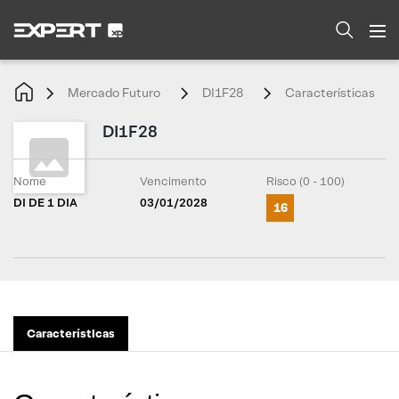
Mercado Futuro
DI1F28
Características
DI1F28
Nome
Vencimento
Risco (0 - 100)
DI DE 1 DIA
03/01/2028
16
Características