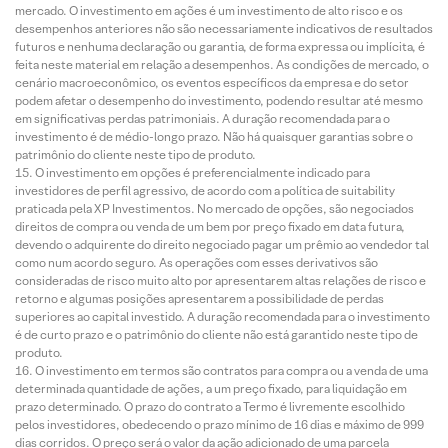
mercado. O investimento em ações é um investimento de alto risco e os
desempenhos anteriores não são necessariamente indicativos de resultados
futuros e nenhuma declaração ou garantia, de forma expressa ou implícita, é
feita neste material em relação a desempenhos. As condições de mercado, o
cenário macroeconômico, os eventos específicos da empresa e do setor
podem afetar o desempenho do investimento, podendo resultar até mesmo
em significativas perdas patrimoniais. A duração recomendada para o
investimento é de médio-longo prazo. Não há quaisquer garantias sobre o
patrimônio do cliente neste tipo de produto.
O investimento em opções é preferencialmente indicado para
investidores de perfil agressivo, de acordo com a política de suitability
praticada pela XP Investimentos. No mercado de opções, são negociados
direitos de compra ou venda de um bem por preço fixado em data futura,
devendo o adquirente do direito negociado pagar um prêmio ao vendedor tal
como num acordo seguro. As operações com esses derivativos são
consideradas de risco muito alto por apresentarem altas relações de risco e
retorno e algumas posições apresentarem a possibilidade de perdas
superiores ao capital investido. A duração recomendada para o investimento
é de curto prazo e o patrimônio do cliente não está garantido neste tipo de
produto.
O investimento em termos são contratos para compra ou a venda de uma
determinada quantidade de ações, a um preço fixado, para liquidação em
prazo determinado. O prazo do contrato a Termo é livremente escolhido
pelos investidores, obedecendo o prazo mínimo de 16 dias e máximo de 999
dias corridos. O preço será o valor da ação adicionado de uma parcela