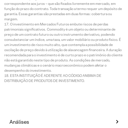
correspondente aos juros – que são fixados livremente em mercado, em
função do prazo do contrato. Toda transação a termo requer um depósito de
garantia. Essas garantias são prestadas em duas formas: cobertura ou
margem.
O investimento em Mercados Futuros embute riscos de perdas
patrimoniais significativos. Commodity é um objeto ou determinante de
preço de um contrato futuro ou outro instrumento derivativo, podendo
consubstanciar um índice, uma taxa, um valor mobiliário ou produto físico. É
um investimento de risco muito alto, que contempla a possibilidade de
oscilação de preço devido à utilização de alavancagem financeira. A duração
recomendada para o investimento é de curto prazo e o patrimônio do cliente
não está garantido neste tipo de produto. As condições de mercado,
mudanças climáticas e o cenário macroeconômico podem afetar o
desempenho do investimento.
ESTA INSTITUIÇÃO É ADERENTE AO CÓDIGO ANBIMA DE
DISTRIBUIÇÃO DE PRODUTOS DE INVESTIMENTO.
Análises