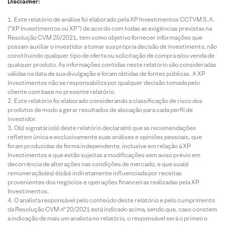
Disclaimer:
Este relatório de análise foi elaborado pela XP Investimentos CCTVM S.A.
(“XP Investimentos ou XP”) de acordo com todas as exigências previstas na
Resolução CVM 20/2021, tem como objetivo fornecer informações que
possam auxiliar o investidor a tomar sua própria decisão de investimento, não
constituindo qualquer tipo de oferta ou solicitação de compra e/ou venda de
qualquer produto. As informações contidas neste relatório são consideradas
válidas na data de sua divulgação e foram obtidas de fontes públicas. A XP
Investimentos não se responsabiliza por qualquer decisão tomada pelo
cliente com base no presente relatório.
Este relatório foi elaborado considerando a classificação de risco dos
produtos de modo a gerar resultados de alocação para cada perfil de
investidor.
O(s) signatário(s) deste relatório declara(m) que as recomendações
refletem única e exclusivamente suas análises e opiniões pessoais, que
foram produzidas de forma independente, inclusive em relação à XP
Investimentos e que estão sujeitas a modificações sem aviso prévio em
decorrência de alterações nas condições de mercado, e que sua(s)
remuneração(es) é(são) indiretamente influenciada por receitas
provenientes dos negócios e operações financeiras realizadas pela XP
Investimentos.
O analista responsável pelo conteúdo deste relatório e pelo cumprimento
da Resolução CVM nº 20/2021 está indicado acima, sendo que, caso constem
a indicação de mais um analista no relatório, o responsável será o primeiro