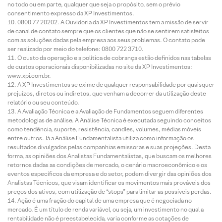
no todo ou em parte, qualquer que seja o propósito, sem o prévio
consentimento expresso da XP Investimentos.
0800 77 20202. A Ouvidoria da XP Investimentos tem a missão de servir
de canal de contato sempre que os clientes que não se sentirem satisfeitos
com as soluções dadas pela empresa aos seus problemas. O contato pode
ser realizado por meio do telefone: 0800 722 3710.
O custo da operação e a política de cobrança estão definidos nas tabelas
de custos operacionais disponibilizadas no site da XP Investimentos:
www.xpi.com.br.
A XP Investimentos se exime de qualquer responsabilidade por quaisquer
prejuízos, diretos ou indiretos, que venham a decorrer da utilização deste
relatório ou seu conteúdo.
A Avaliação Técnica e a Avaliação de Fundamentos seguem diferentes
metodologias de análise. A Análise Técnica é executada seguindo conceitos
como tendência, suporte, resistência, candles, volumes, médias móveis
entre outros. Já a Análise Fundamentalista utiliza como informação os
resultados divulgados pelas companhias emissoras e suas projeções. Desta
forma, as opiniões dos Analistas Fundamentalistas, que buscam os melhores
retornos dadas as condições de mercado, o cenário macroeconômico e os
eventos específicos da empresa e do setor, podem divergir das opiniões dos
Analistas Técnicos, que visam identificar os movimentos mais prováveis dos
preços dos ativos, com utilização de “stops” para limitar as possíveis perdas.
Ação é uma fração do capital de uma empresa que é negociada no
mercado. É um título de renda variável, ou seja, um investimento no qual a
rentabilidade não é preestabelecida, varia conforme as cotações de