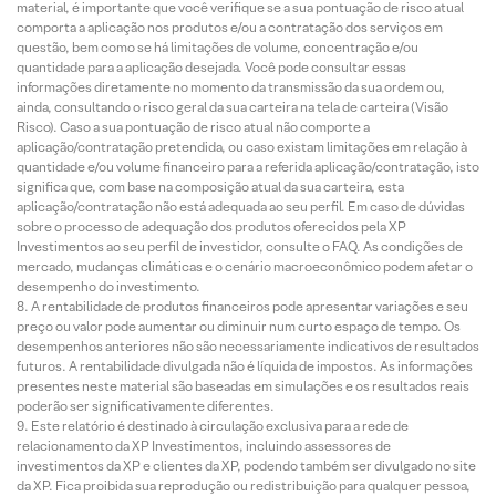
material, é importante que você verifique se a sua pontuação de risco atual
comporta a aplicação nos produtos e/ou a contratação dos serviços em
questão, bem como se há limitações de volume, concentração e/ou
quantidade para a aplicação desejada. Você pode consultar essas
informações diretamente no momento da transmissão da sua ordem ou,
ainda, consultando o risco geral da sua carteira na tela de carteira (Visão
Risco). Caso a sua pontuação de risco atual não comporte a
aplicação/contratação pretendida, ou caso existam limitações em relação à
quantidade e/ou volume financeiro para a referida aplicação/contratação, isto
significa que, com base na composição atual da sua carteira, esta
aplicação/contratação não está adequada ao seu perfil. Em caso de dúvidas
sobre o processo de adequação dos produtos oferecidos pela XP
Investimentos ao seu perfil de investidor, consulte o FAQ. As condições de
mercado, mudanças climáticas e o cenário macroeconômico podem afetar o
desempenho do investimento.
A rentabilidade de produtos financeiros pode apresentar variações e seu
preço ou valor pode aumentar ou diminuir num curto espaço de tempo. Os
desempenhos anteriores não são necessariamente indicativos de resultados
futuros. A rentabilidade divulgada não é líquida de impostos. As informações
presentes neste material são baseadas em simulações e os resultados reais
poderão ser significativamente diferentes.
Este relatório é destinado à circulação exclusiva para a rede de
relacionamento da XP Investimentos, incluindo assessores de
investimentos da XP e clientes da XP, podendo também ser divulgado no site
da XP. Fica proibida sua reprodução ou redistribuição para qualquer pessoa,