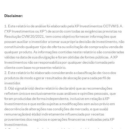
Disclaimer:
Este relatório de análise foi elaborado pela XP Investimentos CCTVM S.A.
(“XP Investimentos ou XP”) de acordo com todas as exigências previstas na
Resolução CVM 20/2021, tem como objetivo fornecer informações que
possam auxiliar o investidor a tomar sua própria decisão de investimento, não
constituindo qualquer tipo de oferta ou solicitação de compra e/ou venda de
qualquer produto. As informações contidas neste relatório são consideradas
válidas na data de sua divulgação e foram obtidas de fontes públicas. A XP
Investimentos não se responsabiliza por qualquer decisão tomada pelo
cliente com base no presente relatório.
Este relatório foi elaborado considerando a classificação de risco dos
produtos de modo a gerar resultados de alocação para cada perfil de
investidor.
O(s) signatário(s) deste relatório declara(m) que as recomendações
refletem única e exclusivamente suas análises e opiniões pessoais, que
foram produzidas de forma independente, inclusive em relação à XP
Investimentos e que estão sujeitas a modificações sem aviso prévio em
decorrência de alterações nas condições de mercado, e que sua(s)
remuneração(es) é(são) indiretamente influenciada por receitas
provenientes dos negócios e operações financeiras realizadas pela XP
Investimentos.