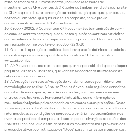
relacionamento da XP Investimentos, incluindo assessores de
investimentos da XP e clientes da XP, podendo também ser divulgado no site
da XP. Fica proibida sua reprodução ou redistribuição para qualquer pessoa,
no todo ou em parte, qualquer que seja o propósito, sem o prévio
consentimento expresso da XP Investimentos.
0800 77 20202. A Ouvidoria da XP Investimentos tem a missão de servir
de canal de contato sempre que os clientes que não se sentirem satisfeitos
com as soluções dadas pela empresa aos seus problemas. O contato pode
ser realizado por meio do telefone: 0800 722 3710.
O custo da operação e a política de cobrança estão definidos nas tabelas
de custos operacionais disponibilizadas no site da XP Investimentos:
www.xpi.com.br.
A XP Investimentos se exime de qualquer responsabilidade por quaisquer
prejuízos, diretos ou indiretos, que venham a decorrer da utilização deste
relatório ou seu conteúdo.
A Avaliação Técnica e a Avaliação de Fundamentos seguem diferentes
metodologias de análise. A Análise Técnica é executada seguindo conceitos
como tendência, suporte, resistência, candles, volumes, médias móveis
entre outros. Já a Análise Fundamentalista utiliza como informação os
resultados divulgados pelas companhias emissoras e suas projeções. Desta
forma, as opiniões dos Analistas Fundamentalistas, que buscam os melhores
retornos dadas as condições de mercado, o cenário macroeconômico e os
eventos específicos da empresa e do setor, podem divergir das opiniões dos
Analistas Técnicos, que visam identificar os movimentos mais prováveis dos
preços dos ativos, com utilização de “stops” para limitar as possíveis perdas.