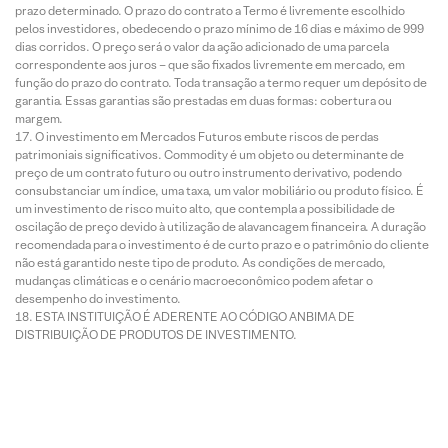
prazo determinado. O prazo do contrato a Termo é livremente escolhido
pelos investidores, obedecendo o prazo mínimo de 16 dias e máximo de 999
dias corridos. O preço será o valor da ação adicionado de uma parcela
correspondente aos juros – que são fixados livremente em mercado, em
função do prazo do contrato. Toda transação a termo requer um depósito de
garantia. Essas garantias são prestadas em duas formas: cobertura ou
margem.
O investimento em Mercados Futuros embute riscos de perdas
patrimoniais significativos. Commodity é um objeto ou determinante de
preço de um contrato futuro ou outro instrumento derivativo, podendo
consubstanciar um índice, uma taxa, um valor mobiliário ou produto físico. É
um investimento de risco muito alto, que contempla a possibilidade de
oscilação de preço devido à utilização de alavancagem financeira. A duração
recomendada para o investimento é de curto prazo e o patrimônio do cliente
não está garantido neste tipo de produto. As condições de mercado,
mudanças climáticas e o cenário macroeconômico podem afetar o
desempenho do investimento.
ESTA INSTITUIÇÃO É ADERENTE AO CÓDIGO ANBIMA DE
DISTRIBUIÇÃO DE PRODUTOS DE INVESTIMENTO.