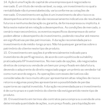
Ação é uma fração do capital de uma empresa que é negociada no
mercado. É um título de renda variável, ou seja, um investimento no qual a
rentabilidade não é preestabelecida, varia conforme as cotações de
mercado. O investimento em ações é um investimento de alto risco e os
desempenhos anteriores não são necessariamente indicativos de resultados
futuros e nenhuma declaração ou garantia, de forma expressa ou implícita, é
feita neste material em relação a desempenhos. As condições de mercado, o
cenário macroeconômico, os eventos específicos da empresa e do setor
podem afetar o desempenho do investimento, podendo resultar até mesmo
em significativas perdas patrimoniais. A duração recomendada para o
investimento é de médio-longo prazo. Não há quaisquer garantias sobre o
patrimônio do cliente neste tipo de produto.
O investimento em opções é preferencialmente indicado para
investidores de perfil agressivo, de acordo com a política de suitability
praticada pela XP Investimentos. No mercado de opções, são negociados
direitos de compra ou venda de um bem por preço fixado em data futura,
devendo o adquirente do direito negociado pagar um prêmio ao vendedor tal
como num acordo seguro. As operações com esses derivativos são
consideradas de risco muito alto por apresentarem altas relações de risco e
retorno e algumas posições apresentarem a possibilidade de perdas
superiores ao capital investido. A duração recomendada para o investimento
é de curto prazo e o patrimônio do cliente não está garantido neste tipo de
produto.
O investimento em termos são contratos para compra ou a venda de uma
determinada quantidade de ações, a um preço fixado, para liquidação em