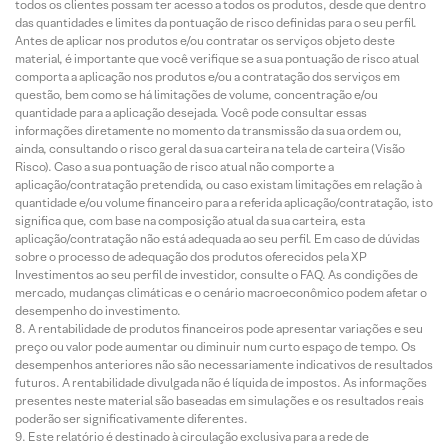
todos os clientes possam ter acesso a todos os produtos, desde que dentro
das quantidades e limites da pontuação de risco definidas para o seu perfil.
Antes de aplicar nos produtos e/ou contratar os serviços objeto deste
material, é importante que você verifique se a sua pontuação de risco atual
comporta a aplicação nos produtos e/ou a contratação dos serviços em
questão, bem como se há limitações de volume, concentração e/ou
quantidade para a aplicação desejada. Você pode consultar essas
informações diretamente no momento da transmissão da sua ordem ou,
ainda, consultando o risco geral da sua carteira na tela de carteira (Visão
Risco). Caso a sua pontuação de risco atual não comporte a
aplicação/contratação pretendida, ou caso existam limitações em relação à
quantidade e/ou volume financeiro para a referida aplicação/contratação, isto
significa que, com base na composição atual da sua carteira, esta
aplicação/contratação não está adequada ao seu perfil. Em caso de dúvidas
sobre o processo de adequação dos produtos oferecidos pela XP
Investimentos ao seu perfil de investidor, consulte o FAQ. As condições de
mercado, mudanças climáticas e o cenário macroeconômico podem afetar o
desempenho do investimento.
A rentabilidade de produtos financeiros pode apresentar variações e seu
preço ou valor pode aumentar ou diminuir num curto espaço de tempo. Os
desempenhos anteriores não são necessariamente indicativos de resultados
futuros. A rentabilidade divulgada não é líquida de impostos. As informações
presentes neste material são baseadas em simulações e os resultados reais
poderão ser significativamente diferentes.
Este relatório é destinado à circulação exclusiva para a rede de