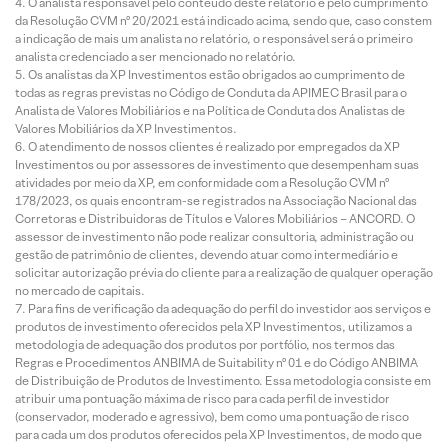
O analista responsável pelo conteúdo deste relatório e pelo cumprimento
da Resolução CVM nº 20/2021 está indicado acima, sendo que, caso constem
a indicação de mais um analista no relatório, o responsável será o primeiro
analista credenciado a ser mencionado no relatório.
Os analistas da XP Investimentos estão obrigados ao cumprimento de
todas as regras previstas no Código de Conduta da APIMEC Brasil para o
Analista de Valores Mobiliários e na Política de Conduta dos Analistas de
Valores Mobiliários da XP Investimentos.
O atendimento de nossos clientes é realizado por empregados da XP
Investimentos ou por assessores de investimento que desempenham suas
atividades por meio da XP, em conformidade com a Resolução CVM nº
178/2023, os quais encontram-se registrados na Associação Nacional das
Corretoras e Distribuidoras de Títulos e Valores Mobiliários – ANCORD. O
assessor de investimento não pode realizar consultoria, administração ou
gestão de patrimônio de clientes, devendo atuar como intermediário e
solicitar autorização prévia do cliente para a realização de qualquer operação
no mercado de capitais.
Para fins de verificação da adequação do perfil do investidor aos serviços e
produtos de investimento oferecidos pela XP Investimentos, utilizamos a
metodologia de adequação dos produtos por portfólio, nos termos das
Regras e Procedimentos ANBIMA de Suitability nº 01 e do Código ANBIMA
de Distribuição de Produtos de Investimento. Essa metodologia consiste em
atribuir uma pontuação máxima de risco para cada perfil de investidor
(conservador, moderado e agressivo), bem como uma pontuação de risco
para cada um dos produtos oferecidos pela XP Investimentos, de modo que