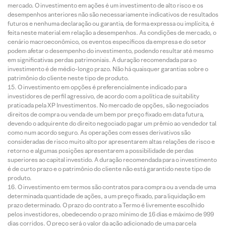
mercado. O investimento em ações é um investimento de alto risco e os
desempenhos anteriores não são necessariamente indicativos de resultados
futuros e nenhuma declaração ou garantia, de forma expressa ou implícita, é
feita neste material em relação a desempenhos. As condições de mercado, o
cenário macroeconômico, os eventos específicos da empresa e do setor
podem afetar o desempenho do investimento, podendo resultar até mesmo
em significativas perdas patrimoniais. A duração recomendada para o
investimento é de médio-longo prazo. Não há quaisquer garantias sobre o
patrimônio do cliente neste tipo de produto.
O investimento em opções é preferencialmente indicado para
investidores de perfil agressivo, de acordo com a política de suitability
praticada pela XP Investimentos. No mercado de opções, são negociados
direitos de compra ou venda de um bem por preço fixado em data futura,
devendo o adquirente do direito negociado pagar um prêmio ao vendedor tal
como num acordo seguro. As operações com esses derivativos são
consideradas de risco muito alto por apresentarem altas relações de risco e
retorno e algumas posições apresentarem a possibilidade de perdas
superiores ao capital investido. A duração recomendada para o investimento
é de curto prazo e o patrimônio do cliente não está garantido neste tipo de
produto.
O investimento em termos são contratos para compra ou a venda de uma
determinada quantidade de ações, a um preço fixado, para liquidação em
prazo determinado. O prazo do contrato a Termo é livremente escolhido
pelos investidores, obedecendo o prazo mínimo de 16 dias e máximo de 999
dias corridos. O preço será o valor da ação adicionado de uma parcela