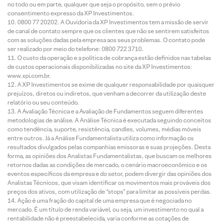
no todo ou em parte, qualquer que seja o propósito, sem o prévio
consentimento expresso da XP Investimentos.
0800 77 20202. A Ouvidoria da XP Investimentos tem a missão de servir
de canal de contato sempre que os clientes que não se sentirem satisfeitos
com as soluções dadas pela empresa aos seus problemas. O contato pode
ser realizado por meio do telefone: 0800 722 3710.
O custo da operação e a política de cobrança estão definidos nas tabelas
de custos operacionais disponibilizadas no site da XP Investimentos:
www.xpi.com.br.
A XP Investimentos se exime de qualquer responsabilidade por quaisquer
prejuízos, diretos ou indiretos, que venham a decorrer da utilização deste
relatório ou seu conteúdo.
A Avaliação Técnica e a Avaliação de Fundamentos seguem diferentes
metodologias de análise. A Análise Técnica é executada seguindo conceitos
como tendência, suporte, resistência, candles, volumes, médias móveis
entre outros. Já a Análise Fundamentalista utiliza como informação os
resultados divulgados pelas companhias emissoras e suas projeções. Desta
forma, as opiniões dos Analistas Fundamentalistas, que buscam os melhores
retornos dadas as condições de mercado, o cenário macroeconômico e os
eventos específicos da empresa e do setor, podem divergir das opiniões dos
Analistas Técnicos, que visam identificar os movimentos mais prováveis dos
preços dos ativos, com utilização de “stops” para limitar as possíveis perdas.
Ação é uma fração do capital de uma empresa que é negociada no
mercado. É um título de renda variável, ou seja, um investimento no qual a
rentabilidade não é preestabelecida, varia conforme as cotações de