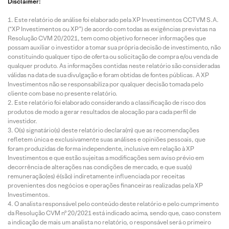
Disclaimer:
Este relatório de análise foi elaborado pela XP Investimentos CCTVM S.A.
(“XP Investimentos ou XP”) de acordo com todas as exigências previstas na
Resolução CVM 20/2021, tem como objetivo fornecer informações que
possam auxiliar o investidor a tomar sua própria decisão de investimento, não
constituindo qualquer tipo de oferta ou solicitação de compra e/ou venda de
qualquer produto. As informações contidas neste relatório são consideradas
válidas na data de sua divulgação e foram obtidas de fontes públicas. A XP
Investimentos não se responsabiliza por qualquer decisão tomada pelo
cliente com base no presente relatório.
Este relatório foi elaborado considerando a classificação de risco dos
produtos de modo a gerar resultados de alocação para cada perfil de
investidor.
O(s) signatário(s) deste relatório declara(m) que as recomendações
refletem única e exclusivamente suas análises e opiniões pessoais, que
foram produzidas de forma independente, inclusive em relação à XP
Investimentos e que estão sujeitas a modificações sem aviso prévio em
decorrência de alterações nas condições de mercado, e que sua(s)
remuneração(es) é(são) indiretamente influenciada por receitas
provenientes dos negócios e operações financeiras realizadas pela XP
Investimentos.
O analista responsável pelo conteúdo deste relatório e pelo cumprimento
da Resolução CVM nº 20/2021 está indicado acima, sendo que, caso constem
a indicação de mais um analista no relatório, o responsável será o primeiro