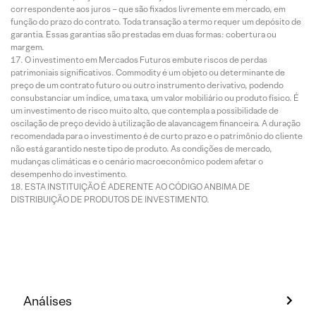
correspondente aos juros – que são fixados livremente em mercado, em
função do prazo do contrato. Toda transação a termo requer um depósito de
garantia. Essas garantias são prestadas em duas formas: cobertura ou
margem.
O investimento em Mercados Futuros embute riscos de perdas
patrimoniais significativos. Commodity é um objeto ou determinante de
preço de um contrato futuro ou outro instrumento derivativo, podendo
consubstanciar um índice, uma taxa, um valor mobiliário ou produto físico. É
um investimento de risco muito alto, que contempla a possibilidade de
oscilação de preço devido à utilização de alavancagem financeira. A duração
recomendada para o investimento é de curto prazo e o patrimônio do cliente
não está garantido neste tipo de produto. As condições de mercado,
mudanças climáticas e o cenário macroeconômico podem afetar o
desempenho do investimento.
ESTA INSTITUIÇÃO É ADERENTE AO CÓDIGO ANBIMA DE
DISTRIBUIÇÃO DE PRODUTOS DE INVESTIMENTO.
Análises