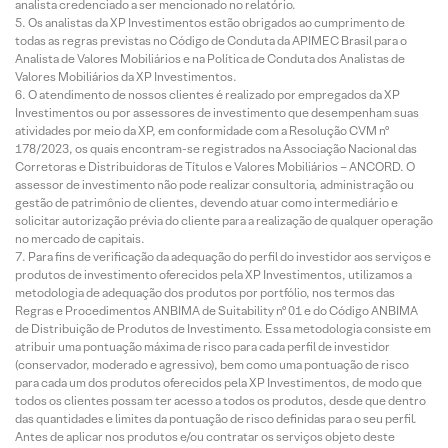
analista credenciado a ser mencionado no relatório.
Os analistas da XP Investimentos estão obrigados ao cumprimento de
todas as regras previstas no Código de Conduta da APIMEC Brasil para o
Analista de Valores Mobiliários e na Política de Conduta dos Analistas de
Valores Mobiliários da XP Investimentos.
O atendimento de nossos clientes é realizado por empregados da XP
Investimentos ou por assessores de investimento que desempenham suas
atividades por meio da XP, em conformidade com a Resolução CVM nº
178/2023, os quais encontram-se registrados na Associação Nacional das
Corretoras e Distribuidoras de Títulos e Valores Mobiliários – ANCORD. O
assessor de investimento não pode realizar consultoria, administração ou
gestão de patrimônio de clientes, devendo atuar como intermediário e
solicitar autorização prévia do cliente para a realização de qualquer operação
no mercado de capitais.
Para fins de verificação da adequação do perfil do investidor aos serviços e
produtos de investimento oferecidos pela XP Investimentos, utilizamos a
metodologia de adequação dos produtos por portfólio, nos termos das
Regras e Procedimentos ANBIMA de Suitability nº 01 e do Código ANBIMA
de Distribuição de Produtos de Investimento. Essa metodologia consiste em
atribuir uma pontuação máxima de risco para cada perfil de investidor
(conservador, moderado e agressivo), bem como uma pontuação de risco
para cada um dos produtos oferecidos pela XP Investimentos, de modo que
todos os clientes possam ter acesso a todos os produtos, desde que dentro
das quantidades e limites da pontuação de risco definidas para o seu perfil.
Antes de aplicar nos produtos e/ou contratar os serviços objeto deste