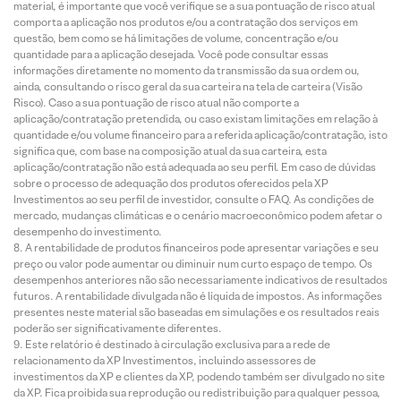
material, é importante que você verifique se a sua pontuação de risco atual
comporta a aplicação nos produtos e/ou a contratação dos serviços em
questão, bem como se há limitações de volume, concentração e/ou
quantidade para a aplicação desejada. Você pode consultar essas
informações diretamente no momento da transmissão da sua ordem ou,
ainda, consultando o risco geral da sua carteira na tela de carteira (Visão
Risco). Caso a sua pontuação de risco atual não comporte a
aplicação/contratação pretendida, ou caso existam limitações em relação à
quantidade e/ou volume financeiro para a referida aplicação/contratação, isto
significa que, com base na composição atual da sua carteira, esta
aplicação/contratação não está adequada ao seu perfil. Em caso de dúvidas
sobre o processo de adequação dos produtos oferecidos pela XP
Investimentos ao seu perfil de investidor, consulte o FAQ. As condições de
mercado, mudanças climáticas e o cenário macroeconômico podem afetar o
desempenho do investimento.
A rentabilidade de produtos financeiros pode apresentar variações e seu
preço ou valor pode aumentar ou diminuir num curto espaço de tempo. Os
desempenhos anteriores não são necessariamente indicativos de resultados
futuros. A rentabilidade divulgada não é líquida de impostos. As informações
presentes neste material são baseadas em simulações e os resultados reais
poderão ser significativamente diferentes.
Este relatório é destinado à circulação exclusiva para a rede de
relacionamento da XP Investimentos, incluindo assessores de
investimentos da XP e clientes da XP, podendo também ser divulgado no site
da XP. Fica proibida sua reprodução ou redistribuição para qualquer pessoa,