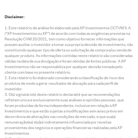
Disclaimer:
Este relatório de análise foi elaborado pela XP Investimentos CCTVM S.A.
(“XP Investimentos ou XP”) de acordo com todas as exigências previstas na
Resolução CVM 20/2021, tem como objetivo fornecer informações que
possam auxiliar o investidor a tomar sua própria decisão de investimento, não
constituindo qualquer tipo de oferta ou solicitação de compra e/ou venda de
qualquer produto. As informações contidas neste relatório são consideradas
válidas na data de sua divulgação e foram obtidas de fontes públicas. A XP
Investimentos não se responsabiliza por qualquer decisão tomada pelo
cliente com base no presente relatório.
Este relatório foi elaborado considerando a classificação de risco dos
produtos de modo a gerar resultados de alocação para cada perfil de
investidor.
O(s) signatário(s) deste relatório declara(m) que as recomendações
refletem única e exclusivamente suas análises e opiniões pessoais, que
foram produzidas de forma independente, inclusive em relação à XP
Investimentos e que estão sujeitas a modificações sem aviso prévio em
decorrência de alterações nas condições de mercado, e que sua(s)
remuneração(es) é(são) indiretamente influenciada por receitas
provenientes dos negócios e operações financeiras realizadas pela XP
Investimentos.