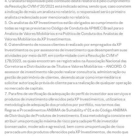
O analista responsável pelo conteúdo deste relatório e pelo cumprimento
da Resolução CVM nº 20/2021 está indicado acima, sendo que, caso constem
a indicação de mais um analista no relatório, o responsável será o primeiro
analista credenciado a ser mencionado no relatório.
Os analistas da XP Investimentos estão obrigados ao cumprimento de
todas as regras previstas no Código de Conduta da APIMEC Brasil para o
Analista de Valores Mobiliários e na Política de Conduta dos Analistas de
Valores Mobiliários da XP Investimentos.
O atendimento de nossos clientes é realizado por empregados da XP
Investimentos ou por assessores de investimento que desempenham suas
atividades por meio da XP, em conformidade com a Resolução CVM nº
178/2023, os quais encontram-se registrados na Associação Nacional das
Corretoras e Distribuidoras de Títulos e Valores Mobiliários – ANCORD. O
assessor de investimento não pode realizar consultoria, administração ou
gestão de patrimônio de clientes, devendo atuar como intermediário e
solicitar autorização prévia do cliente para a realização de qualquer operação
no mercado de capitais.
Para fins de verificação da adequação do perfil do investidor aos serviços e
produtos de investimento oferecidos pela XP Investimentos, utilizamos a
metodologia de adequação dos produtos por portfólio, nos termos das
Regras e Procedimentos ANBIMA de Suitability nº 01 e do Código ANBIMA
de Distribuição de Produtos de Investimento. Essa metodologia consiste em
atribuir uma pontuação máxima de risco para cada perfil de investidor
(conservador, moderado e agressivo), bem como uma pontuação de risco
para cada um dos produtos oferecidos pela XP Investimentos, de modo que