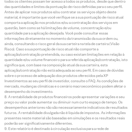
todos os clientes possam ter acesso a todos os produtos, desde que dentro
das quantidades e limites da pontuação de risco definidas para o seu perfil.
Antes de aplicar nos produtos e/ou contratar os serviços objeto deste
material, é importante que você verifique se a sua pontuação de risco atual
comporta a aplicação nos produtos e/ou a contratação dos serviços em
questão, bem como se há limitações de volume, concentração e/ou
quantidade para a aplicação desejada. Você pode consultar essas
informações diretamente no momento da transmissão da sua ordem ou,
ainda, consultando o risco geral da sua carteira na tela de carteira (Visão
Risco). Caso a sua pontuação de risco atual não comporte a
aplicação/contratação pretendida, ou caso existam limitações em relação à
quantidade e/ou volume financeiro para a referida aplicação/contratação, isto
significa que, com base na composição atual da sua carteira, esta
aplicação/contratação não está adequada ao seu perfil. Em caso de dúvidas
sobre o processo de adequação dos produtos oferecidos pela XP
Investimentos ao seu perfil de investidor, consulte o FAQ. As condições de
mercado, mudanças climáticas e o cenário macroeconômico podem afetar o
desempenho do investimento.
A rentabilidade de produtos financeiros pode apresentar variações e seu
preço ou valor pode aumentar ou diminuir num curto espaço de tempo. Os
desempenhos anteriores não são necessariamente indicativos de resultados
futuros. A rentabilidade divulgada não é líquida de impostos. As informações
presentes neste material são baseadas em simulações e os resultados reais
poderão ser significativamente diferentes.
Este relatório é destinado à circulação exclusiva para a rede de