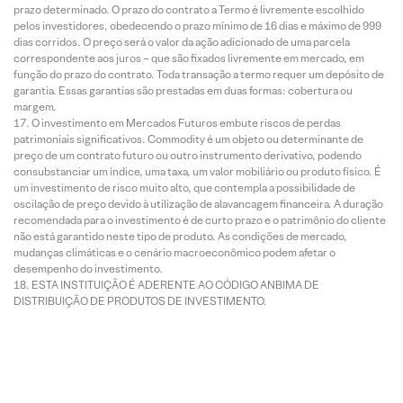
prazo determinado. O prazo do contrato a Termo é livremente escolhido
pelos investidores, obedecendo o prazo mínimo de 16 dias e máximo de 999
dias corridos. O preço será o valor da ação adicionado de uma parcela
correspondente aos juros – que são fixados livremente em mercado, em
função do prazo do contrato. Toda transação a termo requer um depósito de
garantia. Essas garantias são prestadas em duas formas: cobertura ou
margem.
O investimento em Mercados Futuros embute riscos de perdas
patrimoniais significativos. Commodity é um objeto ou determinante de
preço de um contrato futuro ou outro instrumento derivativo, podendo
consubstanciar um índice, uma taxa, um valor mobiliário ou produto físico. É
um investimento de risco muito alto, que contempla a possibilidade de
oscilação de preço devido à utilização de alavancagem financeira. A duração
recomendada para o investimento é de curto prazo e o patrimônio do cliente
não está garantido neste tipo de produto. As condições de mercado,
mudanças climáticas e o cenário macroeconômico podem afetar o
desempenho do investimento.
ESTA INSTITUIÇÃO É ADERENTE AO CÓDIGO ANBIMA DE
DISTRIBUIÇÃO DE PRODUTOS DE INVESTIMENTO.