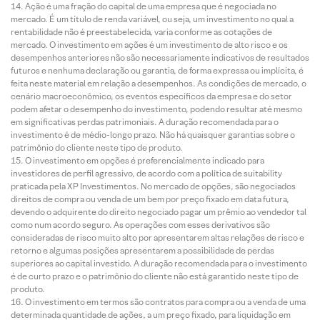
Ação é uma fração do capital de uma empresa que é negociada no
mercado. É um título de renda variável, ou seja, um investimento no qual a
rentabilidade não é preestabelecida, varia conforme as cotações de
mercado. O investimento em ações é um investimento de alto risco e os
desempenhos anteriores não são necessariamente indicativos de resultados
futuros e nenhuma declaração ou garantia, de forma expressa ou implícita, é
feita neste material em relação a desempenhos. As condições de mercado, o
cenário macroeconômico, os eventos específicos da empresa e do setor
podem afetar o desempenho do investimento, podendo resultar até mesmo
em significativas perdas patrimoniais. A duração recomendada para o
investimento é de médio-longo prazo. Não há quaisquer garantias sobre o
patrimônio do cliente neste tipo de produto.
O investimento em opções é preferencialmente indicado para
investidores de perfil agressivo, de acordo com a política de suitability
praticada pela XP Investimentos. No mercado de opções, são negociados
direitos de compra ou venda de um bem por preço fixado em data futura,
devendo o adquirente do direito negociado pagar um prêmio ao vendedor tal
como num acordo seguro. As operações com esses derivativos são
consideradas de risco muito alto por apresentarem altas relações de risco e
retorno e algumas posições apresentarem a possibilidade de perdas
superiores ao capital investido. A duração recomendada para o investimento
é de curto prazo e o patrimônio do cliente não está garantido neste tipo de
produto.
O investimento em termos são contratos para compra ou a venda de uma
determinada quantidade de ações, a um preço fixado, para liquidação em