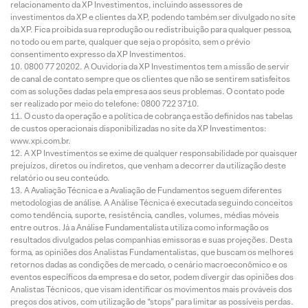
relacionamento da XP Investimentos, incluindo assessores de
investimentos da XP e clientes da XP, podendo também ser divulgado no site
da XP. Fica proibida sua reprodução ou redistribuição para qualquer pessoa,
no todo ou em parte, qualquer que seja o propósito, sem o prévio
consentimento expresso da XP Investimentos.
0800 77 20202. A Ouvidoria da XP Investimentos tem a missão de servir
de canal de contato sempre que os clientes que não se sentirem satisfeitos
com as soluções dadas pela empresa aos seus problemas. O contato pode
ser realizado por meio do telefone: 0800 722 3710.
O custo da operação e a política de cobrança estão definidos nas tabelas
de custos operacionais disponibilizadas no site da XP Investimentos:
www.xpi.com.br.
A XP Investimentos se exime de qualquer responsabilidade por quaisquer
prejuízos, diretos ou indiretos, que venham a decorrer da utilização deste
relatório ou seu conteúdo.
A Avaliação Técnica e a Avaliação de Fundamentos seguem diferentes
metodologias de análise. A Análise Técnica é executada seguindo conceitos
como tendência, suporte, resistência, candles, volumes, médias móveis
entre outros. Já a Análise Fundamentalista utiliza como informação os
resultados divulgados pelas companhias emissoras e suas projeções. Desta
forma, as opiniões dos Analistas Fundamentalistas, que buscam os melhores
retornos dadas as condições de mercado, o cenário macroeconômico e os
eventos específicos da empresa e do setor, podem divergir das opiniões dos
Analistas Técnicos, que visam identificar os movimentos mais prováveis dos
preços dos ativos, com utilização de “stops” para limitar as possíveis perdas.