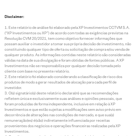
Disclaimer:
Este relatório de análise foi elaborado pela XP Investimentos CCTVM S.A.
(“XP Investimentos ou XP”) de acordo com todas as exigências previstas na
Resolução CVM 20/2021, tem como objetivo fornecer informações que
possam auxiliar o investidor a tomar sua própria decisão de investimento, não
constituindo qualquer tipo de oferta ou solicitação de compra e/ou venda de
qualquer produto. As informações contidas neste relatório são consideradas
válidas na data de sua divulgação e foram obtidas de fontes públicas. A XP
Investimentos não se responsabiliza por qualquer decisão tomada pelo
cliente com base no presente relatório.
Este relatório foi elaborado considerando a classificação de risco dos
produtos de modo a gerar resultados de alocação para cada perfil de
investidor.
O(s) signatário(s) deste relatório declara(m) que as recomendações
refletem única e exclusivamente suas análises e opiniões pessoais, que
foram produzidas de forma independente, inclusive em relação à XP
Investimentos e que estão sujeitas a modificações sem aviso prévio em
decorrência de alterações nas condições de mercado, e que sua(s)
remuneração(es) é(são) indiretamente influenciada por receitas
provenientes dos negócios e operações financeiras realizadas pela XP
Investimentos.