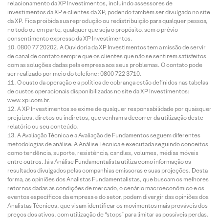
relacionamento da XP Investimentos, incluindo assessores de
investimentos da XP e clientes da XP, podendo também ser divulgado no site
da XP. Fica proibida sua reprodução ou redistribuição para qualquer pessoa,
no todo ou em parte, qualquer que seja o propósito, sem o prévio
consentimento expresso da XP Investimentos.
0800 77 20202. A Ouvidoria da XP Investimentos tem a missão de servir
de canal de contato sempre que os clientes que não se sentirem satisfeitos
com as soluções dadas pela empresa aos seus problemas. O contato pode
ser realizado por meio do telefone: 0800 722 3710.
O custo da operação e a política de cobrança estão definidos nas tabelas
de custos operacionais disponibilizadas no site da XP Investimentos:
www.xpi.com.br.
A XP Investimentos se exime de qualquer responsabilidade por quaisquer
prejuízos, diretos ou indiretos, que venham a decorrer da utilização deste
relatório ou seu conteúdo.
A Avaliação Técnica e a Avaliação de Fundamentos seguem diferentes
metodologias de análise. A Análise Técnica é executada seguindo conceitos
como tendência, suporte, resistência, candles, volumes, médias móveis
entre outros. Já a Análise Fundamentalista utiliza como informação os
resultados divulgados pelas companhias emissoras e suas projeções. Desta
forma, as opiniões dos Analistas Fundamentalistas, que buscam os melhores
retornos dadas as condições de mercado, o cenário macroeconômico e os
eventos específicos da empresa e do setor, podem divergir das opiniões dos
Analistas Técnicos, que visam identificar os movimentos mais prováveis dos
preços dos ativos, com utilização de “stops” para limitar as possíveis perdas.