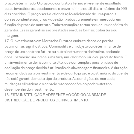
prazo determinado. O prazo do contrato a Termo é livremente escolhido
pelos investidores, obedecendo o prazo mínimo de 16 dias e máximo de 999
dias corridos. O preço será o valor da ação adicionado de uma parcela
correspondente aos juros – que são fixados livremente em mercado, em
função do prazo do contrato. Toda transação a termo requer um depósito de
garantia. Essas garantias são prestadas em duas formas: cobertura ou
margem.
O investimento em Mercados Futuros embute riscos de perdas
patrimoniais significativos. Commodity é um objeto ou determinante de
preço de um contrato futuro ou outro instrumento derivativo, podendo
consubstanciar um índice, uma taxa, um valor mobiliário ou produto físico. É
um investimento de risco muito alto, que contempla a possibilidade de
oscilação de preço devido à utilização de alavancagem financeira. A duração
recomendada para o investimento é de curto prazo e o patrimônio do cliente
não está garantido neste tipo de produto. As condições de mercado,
mudanças climáticas e o cenário macroeconômico podem afetar o
desempenho do investimento.
ESTA INSTITUIÇÃO É ADERENTE AO CÓDIGO ANBIMA DE
DISTRIBUIÇÃO DE PRODUTOS DE INVESTIMENTO.