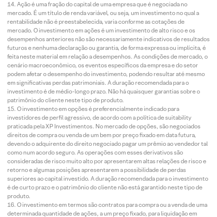
Ação é uma fração do capital de uma empresa que é negociada no
mercado. É um título de renda variável, ou seja, um investimento no qual a
rentabilidade não é preestabelecida, varia conforme as cotações de
mercado. O investimento em ações é um investimento de alto risco e os
desempenhos anteriores não são necessariamente indicativos de resultados
futuros e nenhuma declaração ou garantia, de forma expressa ou implícita, é
feita neste material em relação a desempenhos. As condições de mercado, o
cenário macroeconômico, os eventos específicos da empresa e do setor
podem afetar o desempenho do investimento, podendo resultar até mesmo
em significativas perdas patrimoniais. A duração recomendada para o
investimento é de médio-longo prazo. Não há quaisquer garantias sobre o
patrimônio do cliente neste tipo de produto.
O investimento em opções é preferencialmente indicado para
investidores de perfil agressivo, de acordo com a política de suitability
praticada pela XP Investimentos. No mercado de opções, são negociados
direitos de compra ou venda de um bem por preço fixado em data futura,
devendo o adquirente do direito negociado pagar um prêmio ao vendedor tal
como num acordo seguro. As operações com esses derivativos são
consideradas de risco muito alto por apresentarem altas relações de risco e
retorno e algumas posições apresentarem a possibilidade de perdas
superiores ao capital investido. A duração recomendada para o investimento
é de curto prazo e o patrimônio do cliente não está garantido neste tipo de
produto.
O investimento em termos são contratos para compra ou a venda de uma
determinada quantidade de ações, a um preço fixado, para liquidação em