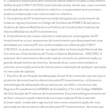
O analista responsável pelo conteúdo deste relatório e pelo cumprimento
da Resolução CVM nº 20/2021 está indicado acima, sendo que, caso constem
a indicação de mais um analista no relatório, o responsável será o primeiro
analista credenciado a ser mencionado no relatório.
Os analistas da XP Investimentos estão obrigados ao cumprimento de
todas as regras previstas no Código de Conduta da APIMEC Brasil para o
Analista de Valores Mobiliários e na Política de Conduta dos Analistas de
Valores Mobiliários da XP Investimentos.
O atendimento de nossos clientes é realizado por empregados da XP
Investimentos ou por assessores de investimento que desempenham suas
atividades por meio da XP, em conformidade com a Resolução CVM nº
178/2023, os quais encontram-se registrados na Associação Nacional das
Corretoras e Distribuidoras de Títulos e Valores Mobiliários – ANCORD. O
assessor de investimento não pode realizar consultoria, administração ou
gestão de patrimônio de clientes, devendo atuar como intermediário e
solicitar autorização prévia do cliente para a realização de qualquer operação
no mercado de capitais.
Para fins de verificação da adequação do perfil do investidor aos serviços e
produtos de investimento oferecidos pela XP Investimentos, utilizamos a
metodologia de adequação dos produtos por portfólio, nos termos das
Regras e Procedimentos ANBIMA de Suitability nº 01 e do Código ANBIMA
de Distribuição de Produtos de Investimento. Essa metodologia consiste em
atribuir uma pontuação máxima de risco para cada perfil de investidor
(conservador, moderado e agressivo), bem como uma pontuação de risco
para cada um dos produtos oferecidos pela XP Investimentos, de modo que