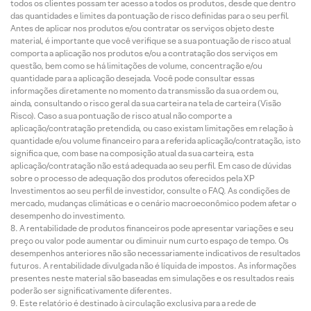
todos os clientes possam ter acesso a todos os produtos, desde que dentro
das quantidades e limites da pontuação de risco definidas para o seu perfil.
Antes de aplicar nos produtos e/ou contratar os serviços objeto deste
material, é importante que você verifique se a sua pontuação de risco atual
comporta a aplicação nos produtos e/ou a contratação dos serviços em
questão, bem como se há limitações de volume, concentração e/ou
quantidade para a aplicação desejada. Você pode consultar essas
informações diretamente no momento da transmissão da sua ordem ou,
ainda, consultando o risco geral da sua carteira na tela de carteira (Visão
Risco). Caso a sua pontuação de risco atual não comporte a
aplicação/contratação pretendida, ou caso existam limitações em relação à
quantidade e/ou volume financeiro para a referida aplicação/contratação, isto
significa que, com base na composição atual da sua carteira, esta
aplicação/contratação não está adequada ao seu perfil. Em caso de dúvidas
sobre o processo de adequação dos produtos oferecidos pela XP
Investimentos ao seu perfil de investidor, consulte o FAQ. As condições de
mercado, mudanças climáticas e o cenário macroeconômico podem afetar o
desempenho do investimento.
A rentabilidade de produtos financeiros pode apresentar variações e seu
preço ou valor pode aumentar ou diminuir num curto espaço de tempo. Os
desempenhos anteriores não são necessariamente indicativos de resultados
futuros. A rentabilidade divulgada não é líquida de impostos. As informações
presentes neste material são baseadas em simulações e os resultados reais
poderão ser significativamente diferentes.
Este relatório é destinado à circulação exclusiva para a rede de