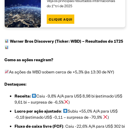
Veja os principais resultados internacionais
do 1º tri de 2025
CLIQUE AQUI
Warner Bros Discovery (Ticker: WBD)
– Resultados do 1T25
Como as ações reagiram?
As ações da WBD sobem cerca de +5,3% (às 13:30 de NY)
Destaques:
Receita:
Caiu -9,8% A/A para US$ 8,98 bi (estimado US$
9,61 bi – surpresa de -6,5%
)
Lucro por ação ajustado
:
Subiu +55,0% A/A para US$
-0,18 (estimado US$ -0,11 – surpresa de -70,9%
)
Fluxo de caixa livre (FCF)
: Caiu -22,6% A/A para US$ 302 bi