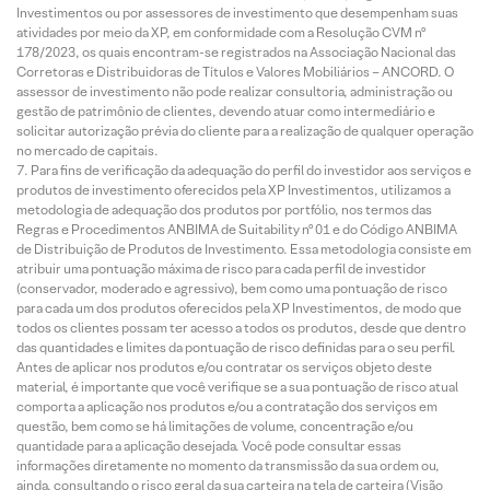
Investimentos ou por assessores de investimento que desempenham suas
atividades por meio da XP, em conformidade com a Resolução CVM nº
178/2023, os quais encontram-se registrados na Associação Nacional das
Corretoras e Distribuidoras de Títulos e Valores Mobiliários – ANCORD. O
assessor de investimento não pode realizar consultoria, administração ou
gestão de patrimônio de clientes, devendo atuar como intermediário e
solicitar autorização prévia do cliente para a realização de qualquer operação
no mercado de capitais.
Para fins de verificação da adequação do perfil do investidor aos serviços e
produtos de investimento oferecidos pela XP Investimentos, utilizamos a
metodologia de adequação dos produtos por portfólio, nos termos das
Regras e Procedimentos ANBIMA de Suitability nº 01 e do Código ANBIMA
de Distribuição de Produtos de Investimento. Essa metodologia consiste em
atribuir uma pontuação máxima de risco para cada perfil de investidor
(conservador, moderado e agressivo), bem como uma pontuação de risco
para cada um dos produtos oferecidos pela XP Investimentos, de modo que
todos os clientes possam ter acesso a todos os produtos, desde que dentro
das quantidades e limites da pontuação de risco definidas para o seu perfil.
Antes de aplicar nos produtos e/ou contratar os serviços objeto deste
material, é importante que você verifique se a sua pontuação de risco atual
comporta a aplicação nos produtos e/ou a contratação dos serviços em
questão, bem como se há limitações de volume, concentração e/ou
quantidade para a aplicação desejada. Você pode consultar essas
informações diretamente no momento da transmissão da sua ordem ou,
ainda, consultando o risco geral da sua carteira na tela de carteira (Visão