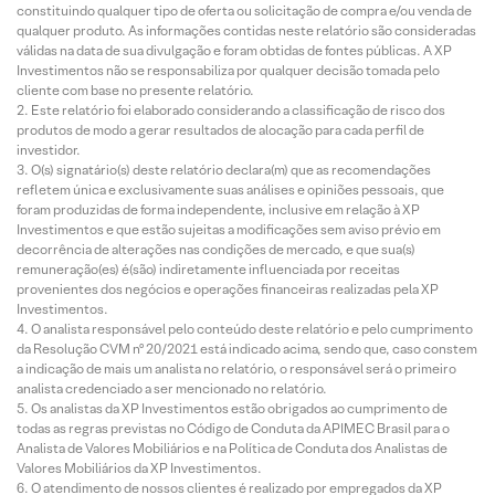
constituindo qualquer tipo de oferta ou solicitação de compra e/ou venda de
qualquer produto. As informações contidas neste relatório são consideradas
válidas na data de sua divulgação e foram obtidas de fontes públicas. A XP
Investimentos não se responsabiliza por qualquer decisão tomada pelo
cliente com base no presente relatório.
Este relatório foi elaborado considerando a classificação de risco dos
produtos de modo a gerar resultados de alocação para cada perfil de
investidor.
O(s) signatário(s) deste relatório declara(m) que as recomendações
refletem única e exclusivamente suas análises e opiniões pessoais, que
foram produzidas de forma independente, inclusive em relação à XP
Investimentos e que estão sujeitas a modificações sem aviso prévio em
decorrência de alterações nas condições de mercado, e que sua(s)
remuneração(es) é(são) indiretamente influenciada por receitas
provenientes dos negócios e operações financeiras realizadas pela XP
Investimentos.
O analista responsável pelo conteúdo deste relatório e pelo cumprimento
da Resolução CVM nº 20/2021 está indicado acima, sendo que, caso constem
a indicação de mais um analista no relatório, o responsável será o primeiro
analista credenciado a ser mencionado no relatório.
Os analistas da XP Investimentos estão obrigados ao cumprimento de
todas as regras previstas no Código de Conduta da APIMEC Brasil para o
Analista de Valores Mobiliários e na Política de Conduta dos Analistas de
Valores Mobiliários da XP Investimentos.
O atendimento de nossos clientes é realizado por empregados da XP