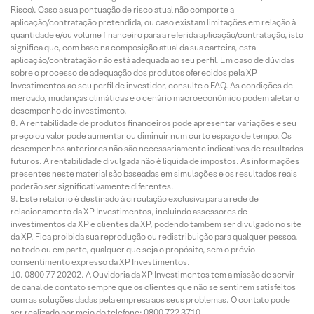
Risco). Caso a sua pontuação de risco atual não comporte a
aplicação/contratação pretendida, ou caso existam limitações em relação à
quantidade e/ou volume financeiro para a referida aplicação/contratação, isto
significa que, com base na composição atual da sua carteira, esta
aplicação/contratação não está adequada ao seu perfil. Em caso de dúvidas
sobre o processo de adequação dos produtos oferecidos pela XP
Investimentos ao seu perfil de investidor, consulte o FAQ. As condições de
mercado, mudanças climáticas e o cenário macroeconômico podem afetar o
desempenho do investimento.
A rentabilidade de produtos financeiros pode apresentar variações e seu
preço ou valor pode aumentar ou diminuir num curto espaço de tempo. Os
desempenhos anteriores não são necessariamente indicativos de resultados
futuros. A rentabilidade divulgada não é líquida de impostos. As informações
presentes neste material são baseadas em simulações e os resultados reais
poderão ser significativamente diferentes.
Este relatório é destinado à circulação exclusiva para a rede de
relacionamento da XP Investimentos, incluindo assessores de
investimentos da XP e clientes da XP, podendo também ser divulgado no site
da XP. Fica proibida sua reprodução ou redistribuição para qualquer pessoa,
no todo ou em parte, qualquer que seja o propósito, sem o prévio
consentimento expresso da XP Investimentos.
0800 77 20202. A Ouvidoria da XP Investimentos tem a missão de servir
de canal de contato sempre que os clientes que não se sentirem satisfeitos
com as soluções dadas pela empresa aos seus problemas. O contato pode
ser realizado por meio do telefone: 0800 722 3710.