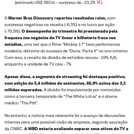
(estimado US$ 393 bi – surpresa de -23,2%
)
A
Warner Bros Discovery reportou resultados ruins,
com
surpresas negativas na receita (-6,5%) e no lucro por ação
(-70,9%).
O desempenho do trimestre foi pressionado pela
fraqueza nos negócios de TV linear e bilheteria fraca nos
estúdios,
uma vez que o filme “Mickey 17” teve performance
modesta, distante do sucesso de “Duna: Parte II” no ano anterior.
Com isso, a receita da divisão de estúdios recuou -19% A/A,
enquanto a unidade de TV caiu -7%.
Apesar disso, o segmento de streaming foi destaque positivo,
com adição de 5,4 milhões de assinantes, 66,9% acima dos 3,2
milhões esperados.
A divisão foi impulsionada por conteúdos
como a terceira temporada de “The White Lotus” e o drama
médico “The Pitt”.
No entanto, a notícia mais relevante foi o avanço de discussões
internas para uma possível cisão da empresa, segundo apuração
da CNBC.
A WBD estaria avaliando separar seus ativos de TV a