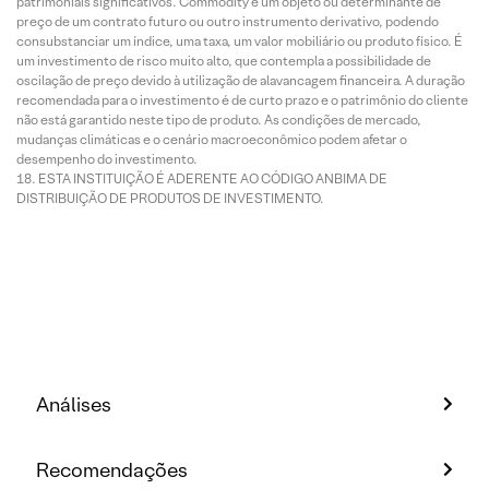
patrimoniais significativos. Commodity é um objeto ou determinante de
preço de um contrato futuro ou outro instrumento derivativo, podendo
consubstanciar um índice, uma taxa, um valor mobiliário ou produto físico. É
um investimento de risco muito alto, que contempla a possibilidade de
oscilação de preço devido à utilização de alavancagem financeira. A duração
recomendada para o investimento é de curto prazo e o patrimônio do cliente
não está garantido neste tipo de produto. As condições de mercado,
mudanças climáticas e o cenário macroeconômico podem afetar o
desempenho do investimento.
ESTA INSTITUIÇÃO É ADERENTE AO CÓDIGO ANBIMA DE
DISTRIBUIÇÃO DE PRODUTOS DE INVESTIMENTO.
Análises
Recomendações