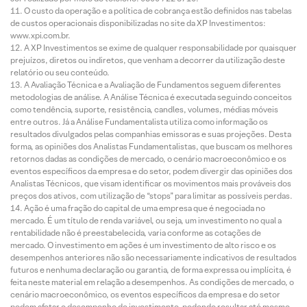
O custo da operação e a política de cobrança estão definidos nas tabelas
de custos operacionais disponibilizadas no site da XP Investimentos:
www.xpi.com.br.
A XP Investimentos se exime de qualquer responsabilidade por quaisquer
prejuízos, diretos ou indiretos, que venham a decorrer da utilização deste
relatório ou seu conteúdo.
A Avaliação Técnica e a Avaliação de Fundamentos seguem diferentes
metodologias de análise. A Análise Técnica é executada seguindo conceitos
como tendência, suporte, resistência, candles, volumes, médias móveis
entre outros. Já a Análise Fundamentalista utiliza como informação os
resultados divulgados pelas companhias emissoras e suas projeções. Desta
forma, as opiniões dos Analistas Fundamentalistas, que buscam os melhores
retornos dadas as condições de mercado, o cenário macroeconômico e os
eventos específicos da empresa e do setor, podem divergir das opiniões dos
Analistas Técnicos, que visam identificar os movimentos mais prováveis dos
preços dos ativos, com utilização de “stops” para limitar as possíveis perdas.
Ação é uma fração do capital de uma empresa que é negociada no
mercado. É um título de renda variável, ou seja, um investimento no qual a
rentabilidade não é preestabelecida, varia conforme as cotações de
mercado. O investimento em ações é um investimento de alto risco e os
desempenhos anteriores não são necessariamente indicativos de resultados
futuros e nenhuma declaração ou garantia, de forma expressa ou implícita, é
feita neste material em relação a desempenhos. As condições de mercado, o
cenário macroeconômico, os eventos específicos da empresa e do setor
podem afetar o desempenho do investimento, podendo resultar até mesmo