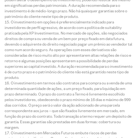
em significativas perdas patrimoniais. A duração recomendada para o
investimento é de médio-longo prazo. Não há quaisquer garantias sobre o
patrimônio do cliente neste tipo de produto.
O investimento em opções é preferencialmente indicado para
investidores de perfil agressivo, de acordo com a política de suitability
praticada pela XP Investimentos. No mercado de opções, são negociados
direitos de compra ou venda de um bem por preço fixado em data futura,
devendo o adquirente do direito negociado pagar um prêmio ao vendedor tal
como num acordo seguro. As operações com esses derivativos são
consideradas de risco muito alto por apresentarem altas relações de risco e
retorno e algumas posições apresentarem a possibilidade de perdas
superiores ao capital investido. A duração recomendada para o investimento
é de curto prazo e o patrimônio do cliente não está garantido neste tipo de
produto.
O investimento em termos são contratos para compra ou a venda de uma
determinada quantidade de ações, a um preço fixado, para liquidação em
prazo determinado. O prazo do contrato a Termo é livremente escolhido
pelos investidores, obedecendo o prazo mínimo de 16 dias e máximo de 999
dias corridos. O preço será o valor da ação adicionado de uma parcela
correspondente aos juros – que são fixados livremente em mercado, em
função do prazo do contrato. Toda transação a termo requer um depósito de
garantia. Essas garantias são prestadas em duas formas: cobertura ou
margem.
O investimento em Mercados Futuros embute riscos de perdas