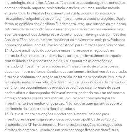
metodologias de análise. A Análise Técnica é executada seguindo conceitos
como tendência, suporte, resistência, candles, volumes, médias móveis
entre outros. Já a Análise Fundamentalista utiliza como informação os
resultados divulgados pelas companhias emissoras e suas projeções. Desta
forma, as opiniões dos Analistas Fundamentalistas, que buscam os melhores
retornos dadas as condições de mercado, o cenário macroeconômico e os
eventos específicos da empresa e do setor, podem divergir das opiniões dos
Analistas Técnicos, que visam identificar os movimentos mais prováveis dos
preços dos ativos, com utilização de “stops” para limitar as possíveis perdas.
Ação é uma fração do capital de uma empresa que é negociada no
mercado. É um título de renda variável, ou seja, um investimento no qual a
rentabilidade não é preestabelecida, varia conforme as cotações de
mercado. O investimento em ações é um investimento de alto risco e os
desempenhos anteriores não são necessariamente indicativos de resultados
futuros e nenhuma declaração ou garantia, de forma expressa ou implícita, é
feita neste material em relação a desempenhos. As condições de mercado, o
cenário macroeconômico, os eventos específicos da empresa e do setor
podem afetar o desempenho do investimento, podendo resultar até mesmo
em significativas perdas patrimoniais. A duração recomendada para o
investimento é de médio-longo prazo. Não há quaisquer garantias sobre o
patrimônio do cliente neste tipo de produto.
O investimento em opções é preferencialmente indicado para
investidores de perfil agressivo, de acordo com a política de suitability
praticada pela XP Investimentos. No mercado de opções, são negociados
direitos de compra ou venda de um bem por preço fixado em data futura,