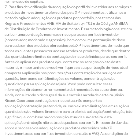
no mercado de capitais.
Para fins de verificação da adequação do perfil do investidor aos serviços e
produtos de investimento oferecidos pela XP Investimentos, utilizamos a
metodologia de adequação dos produtos por portfólio, nos termos das
Regras e Procedimentos ANBIMA de Suitability nº 01 e do Código ANBIMA
de Distribuição de Produtos de Investimento. Essa metodologia consiste em
atribuir uma pontuação máxima de risco para cada perfil de investidor
(conservador, moderado e agressivo), bem como uma pontuação de risco
para cada um dos produtos oferecidos pela XP Investimentos, de modo que
todos os clientes possam ter acesso a todos os produtos, desde que dentro
das quantidades e limites da pontuação de risco definidas para o seu perfil.
Antes de aplicar nos produtos e/ou contratar os serviços objeto deste
material, é importante que você verifique se a sua pontuação de risco atual
comporta a aplicação nos produtos e/ou a contratação dos serviços em
questão, bem como se há limitações de volume, concentração e/ou
quantidade para a aplicação desejada. Você pode consultar essas
informações diretamente no momento da transmissão da sua ordem ou,
ainda, consultando o risco geral da sua carteira na tela de carteira (Visão
Risco). Caso a sua pontuação de risco atual não comporte a
aplicação/contratação pretendida, ou caso existam limitações em relação à
quantidade e/ou volume financeiro para a referida aplicação/contratação, isto
significa que, com base na composição atual da sua carteira, esta
aplicação/contratação não está adequada ao seu perfil. Em caso de dúvidas
sobre o processo de adequação dos produtos oferecidos pela XP
Investimentos ao seu perfil de investidor, consulte o FAQ. As condições de