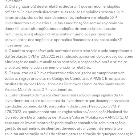
investidor.
O(s) signatário(s) deste relatório declara(m) que as recomendações
refletem única e exclusivamente suas análises e opiniões pessoais, que
foram produzidas de forma independente, inclusive em relação à XP
Investimentos e que estão sujeitas a modificações sem aviso prévio em
decorrência de alterações nas condições de mercado, e que sua(s)
remuneração(es) é(são) indiretamente influenciada por receitas
provenientes dos negócios e operações financeiras realizadas pela XP
Investimentos.
O analista responsável pelo conteúdo deste relatório e pelo cumprimento
da Resolução CVM nº 20/2021 está indicado acima, sendo que, caso constem
a indicação de mais um analista no relatório, o responsável será o primeiro
analista credenciado a ser mencionado no relatório.
Os analistas da XP Investimentos estão obrigados ao cumprimento de
todas as regras previstas no Código de Conduta da APIMEC Brasil para o
Analista de Valores Mobiliários e na Política de Conduta dos Analistas de
Valores Mobiliários da XP Investimentos.
O atendimento de nossos clientes é realizado por empregados da XP
Investimentos ou por assessores de investimento que desempenham suas
atividades por meio da XP, em conformidade com a Resolução CVM nº
178/2023, os quais encontram-se registrados na Associação Nacional das
Corretoras e Distribuidoras de Títulos e Valores Mobiliários – ANCORD. O
assessor de investimento não pode realizar consultoria, administração ou
gestão de patrimônio de clientes, devendo atuar como intermediário e
solicitar autorização prévia do cliente para a realização de qualquer operação