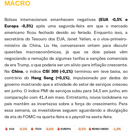
MACRO
Bolsas internacionais amanhecem negativas
(EUA -0,5% e
Europa -0,5%)
após uma segunda-feira em que o mercado
americano ficou fechado devido ao feriado. Enquanto isso, a
secretária do Tesouro dos EUA, Janet Yellen, e o vice-primeiro-
ministro da China, Liu He, conversaram ontem para discutir
questões macroeconômicas, já que os dois países vêm
negociando a remoção de algumas tarifas e sanções comerciais
da era Trump, o que poderia ser um alívio para inflação crescente.
Na
China
, o índice
CSI 300 (-0,1%)
terminou em leve baixa, ao
contrário do
Hang Seng (+0,1%)
, impulsionado por dados do
governo mostrando que a atividade do setor de serviços cresceu
em junho. O índice PMI de serviços subiu para 54,5 em junho, em
comparação com 41,4 em maio. Entretanto, novos lockdowns no
país mantêm as incertezas sobre a força do crescimento. Para
essa semana, os investidores seguem aguardando a divulgação
da ata do FOMC na quarta-feira e o
payroll
na sexta-feira.