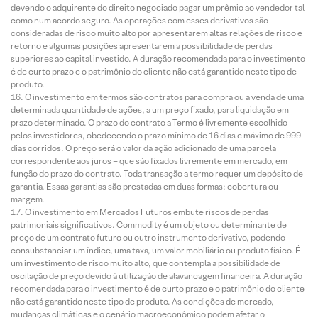
devendo o adquirente do direito negociado pagar um prêmio ao vendedor tal
como num acordo seguro. As operações com esses derivativos são
consideradas de risco muito alto por apresentarem altas relações de risco e
retorno e algumas posições apresentarem a possibilidade de perdas
superiores ao capital investido. A duração recomendada para o investimento
é de curto prazo e o patrimônio do cliente não está garantido neste tipo de
produto.
O investimento em termos são contratos para compra ou a venda de uma
determinada quantidade de ações, a um preço fixado, para liquidação em
prazo determinado. O prazo do contrato a Termo é livremente escolhido
pelos investidores, obedecendo o prazo mínimo de 16 dias e máximo de 999
dias corridos. O preço será o valor da ação adicionado de uma parcela
correspondente aos juros – que são fixados livremente em mercado, em
função do prazo do contrato. Toda transação a termo requer um depósito de
garantia. Essas garantias são prestadas em duas formas: cobertura ou
margem.
O investimento em Mercados Futuros embute riscos de perdas
patrimoniais significativos. Commodity é um objeto ou determinante de
preço de um contrato futuro ou outro instrumento derivativo, podendo
consubstanciar um índice, uma taxa, um valor mobiliário ou produto físico. É
um investimento de risco muito alto, que contempla a possibilidade de
oscilação de preço devido à utilização de alavancagem financeira. A duração
recomendada para o investimento é de curto prazo e o patrimônio do cliente
não está garantido neste tipo de produto. As condições de mercado,
mudanças climáticas e o cenário macroeconômico podem afetar o