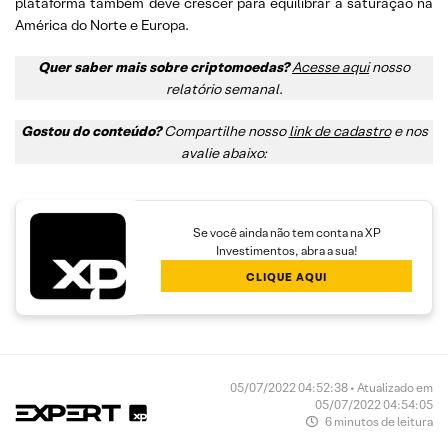
plataforma também deve crescer para equilibrar a saturação na
América do Norte e Europa.
Quer saber mais sobre criptomoedas?
Acesse aqui
nosso
relatório semanal
.
Gostou do conteúdo?
Compartilhe nosso
link de cadastro
e nos
avalie abaixo:
Se você ainda não tem conta na XP
Investimentos, abra a sua!
CLIQUE AQUI
05/07/2022 04:52:38 • Atualizado em
05/07/2022 04:54:05
6 minutos de leitura