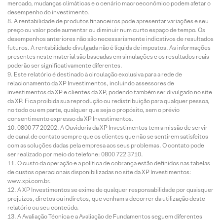
mercado, mudanças climáticas e o cenário macroeconômico podem afetar o
desempenho do investimento.
A rentabilidade de produtos financeiros pode apresentar variações e seu
preço ou valor pode aumentar ou diminuir num curto espaço de tempo. Os
desempenhos anteriores não são necessariamente indicativos de resultados
futuros. A rentabilidade divulgada não é líquida de impostos. As informações
presentes neste material são baseadas em simulações e os resultados reais
poderão ser significativamente diferentes.
Este relatório é destinado à circulação exclusiva para a rede de
relacionamento da XP Investimentos, incluindo assessores de
investimentos da XP e clientes da XP, podendo também ser divulgado no site
da XP. Fica proibida sua reprodução ou redistribuição para qualquer pessoa,
no todo ou em parte, qualquer que seja o propósito, sem o prévio
consentimento expresso da XP Investimentos.
0800 77 20202. A Ouvidoria da XP Investimentos tem a missão de servir
de canal de contato sempre que os clientes que não se sentirem satisfeitos
com as soluções dadas pela empresa aos seus problemas. O contato pode
ser realizado por meio do telefone: 0800 722 3710.
O custo da operação e a política de cobrança estão definidos nas tabelas
de custos operacionais disponibilizadas no site da XP Investimentos:
www.xpi.com.br.
A XP Investimentos se exime de qualquer responsabilidade por quaisquer
prejuízos, diretos ou indiretos, que venham a decorrer da utilização deste
relatório ou seu conteúdo.
A Avaliação Técnica e a Avaliação de Fundamentos seguem diferentes