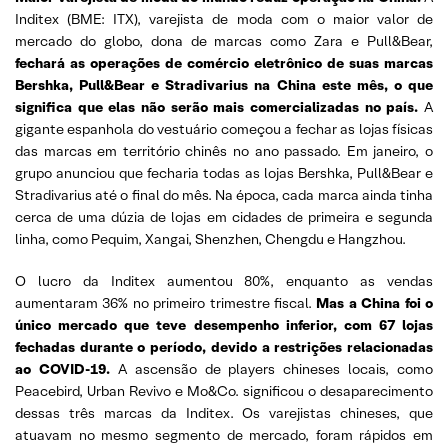
Inditex (BME: ITX), varejista de moda com o maior valor de
mercado do globo, dona de marcas como Zara e Pull&Bear,
fechará as operações de comércio eletrônico de suas marcas
Bershka, Pull&Bear e Stradivarius na China este mês, o que
significa que elas não serão mais comercializadas no país.
A
gigante espanhola do vestuário começou a fechar as lojas físicas
das marcas em território chinês no ano passado. Em janeiro, o
grupo anunciou que fecharia todas as lojas Bershka, Pull&Bear e
Stradivarius até o final do mês. Na época, cada marca ainda tinha
cerca de uma dúzia de lojas em cidades de primeira e segunda
linha, como Pequim, Xangai, Shenzhen, Chengdu e Hangzhou.
O lucro da Inditex aumentou 80%, enquanto as vendas
aumentaram 36% no primeiro trimestre fiscal.
Mas a China foi o
único mercado que teve desempenho inferior, com 67 lojas
fechadas durante o período, devido a restrições relacionadas
ao COVID-19.
A ascensão de players chineses locais, como
Peacebird, Urban Revivo e Mo&Co. significou o desaparecimento
dessas três marcas da Inditex. Os varejistas chineses, que
atuavam no mesmo segmento de mercado, foram rápidos em