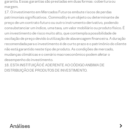
garantia. Essas garantias são prestadas em duas formas: cobertura ou
margem.
O investimento em Mercados Futuros embute riscos de perdas
patrimoniais significativos. Commodity é um objeto ou determinante de
preço de um contrato futuro ou outro instrumento derivativo, podendo
consubstanciar um índice, uma taxa, um valor mobiliário ou produto físico. É
um investimento de risco muito alto, que contempla a possibilidade de
oscilação de preço devido à utilização de alavancagem financeira. A duração
recomendada para o investimento é de curto prazo e o patrimônio do cliente
não está garantido neste tipo de produto. As condições de mercado,
mudanças climáticas e o cenário macroeconômico podem afetar o
desempenho do investimento.
ESTA INSTITUIÇÃO É ADERENTE AO CÓDIGO ANBIMA DE
DISTRIBUIÇÃO DE PRODUTOS DE INVESTIMENTO.
Análises