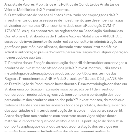
Analista de Valores Mobiliários e na Política de Conduta dos Analistas de
Valores Mobiliários da XP Investimentos.
O atendimento de nossos clientes é realizado por empregados da XP
Investimentos ou por assessores de investimento que desempenham suas
atividades por meio da XP, em conformidade com a Resolução CVM nº
178/2023, os quais encontram-se registrados na Associação Nacional das
Corretoras e Distribuidoras de Títulos e Valores Mobiliários – ANCORD. O
assessor de investimento não pode realizar consultoria, administração ou
gestão de patrimônio de clientes, devendo atuar como intermediário e
solicitar autorização prévia do cliente para a realização de qualquer operação
no mercado de capitais.
Para fins de verificação da adequação do perfil do investidor aos serviços e
produtos de investimento oferecidos pela XP Investimentos, utilizamos a
metodologia de adequação dos produtos por portfólio, nos termos das
Regras e Procedimentos ANBIMA de Suitability nº 01 e do Código ANBIMA
de Distribuição de Produtos de Investimento. Essa metodologia consiste em
atribuir uma pontuação máxima de risco para cada perfil de investidor
(conservador, moderado e agressivo), bem como uma pontuação de risco
para cada um dos produtos oferecidos pela XP Investimentos, de modo que
todos os clientes possam ter acesso a todos os produtos, desde que dentro
das quantidades e limites da pontuação de risco definidas para o seu perfil.
Antes de aplicar nos produtos e/ou contratar os serviços objeto deste
material, é importante que você verifique se a sua pontuação de risco atual
comporta a aplicação nos produtos e/ou a contratação dos serviços em
questão, bem como se há limitações de volume, concentração e/ou