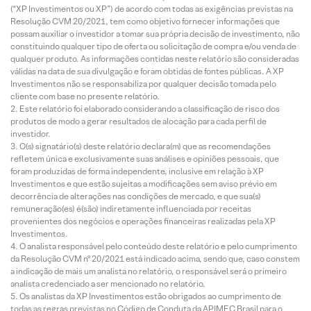
(“XP Investimentos ou XP”) de acordo com todas as exigências previstas na
Resolução CVM 20/2021, tem como objetivo fornecer informações que
possam auxiliar o investidor a tomar sua própria decisão de investimento, não
constituindo qualquer tipo de oferta ou solicitação de compra e/ou venda de
qualquer produto. As informações contidas neste relatório são consideradas
válidas na data de sua divulgação e foram obtidas de fontes públicas. A XP
Investimentos não se responsabiliza por qualquer decisão tomada pelo
cliente com base no presente relatório.
Este relatório foi elaborado considerando a classificação de risco dos
produtos de modo a gerar resultados de alocação para cada perfil de
investidor.
O(s) signatário(s) deste relatório declara(m) que as recomendações
refletem única e exclusivamente suas análises e opiniões pessoais, que
foram produzidas de forma independente, inclusive em relação à XP
Investimentos e que estão sujeitas a modificações sem aviso prévio em
decorrência de alterações nas condições de mercado, e que sua(s)
remuneração(es) é(são) indiretamente influenciada por receitas
provenientes dos negócios e operações financeiras realizadas pela XP
Investimentos.
O analista responsável pelo conteúdo deste relatório e pelo cumprimento
da Resolução CVM nº 20/2021 está indicado acima, sendo que, caso constem
a indicação de mais um analista no relatório, o responsável será o primeiro
analista credenciado a ser mencionado no relatório.
Os analistas da XP Investimentos estão obrigados ao cumprimento de
todas as regras previstas no Código de Conduta da APIMEC Brasil para o