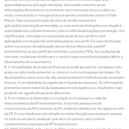
quantidade para a aplicação desejada. Você pode consultar essas
informações diretamente no momento da transmissão da sua ordem ou,
ainda, consultando o risco geral da sua carteira na tela de carteira (Visão
Risco). Caso a sua pontuação de risco atual não comporte a
aplicação/contratação pretendida, ou caso existam limitações em relação à
quantidade e/ou volume financeiro para a referida aplicação/contratação, isto
significa que, com base na composição atual da sua carteira, esta
aplicação/contratação não está adequada ao seu perfil. Em caso de dúvidas
sobre o processo de adequação dos produtos oferecidos pela XP
Investimentos ao seu perfil de investidor, consulte o FAQ. As condições de
mercado, mudanças climáticas e o cenário macroeconômico podem afetar o
desempenho do investimento.
A rentabilidade de produtos financeiros pode apresentar variações e seu
preço ou valor pode aumentar ou diminuir num curto espaço de tempo. Os
desempenhos anteriores não são necessariamente indicativos de resultados
futuros. A rentabilidade divulgada não é líquida de impostos. As informações
presentes neste material são baseadas em simulações e os resultados reais
poderão ser significativamente diferentes.
Este relatório é destinado à circulação exclusiva para a rede de
relacionamento da XP Investimentos, incluindo assessores de
investimentos da XP e clientes da XP, podendo também ser divulgado no site
da XP. Fica proibida sua reprodução ou redistribuição para qualquer pessoa,
no todo ou em parte, qualquer que seja o propósito, sem o prévio
consentimento expresso da XP Investimentos.