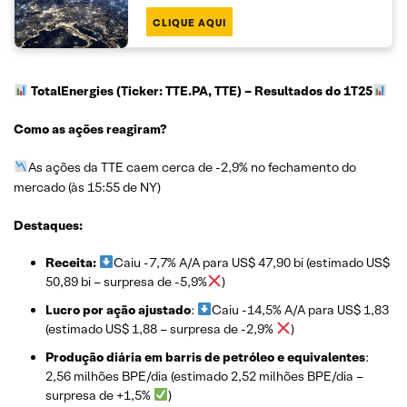
CLIQUE AQUI
TotalEnergies (Ticker: TTE.PA, TTE)
– Resultados do 1T25
Como as ações reagiram?
As ações da TTE caem cerca de -2,9% no fechamento do
mercado (às 15:55 de NY)
Destaques:
Receita:
Caiu -7,7% A/A para US$ 47,90 bi (estimado US$
50,89 bi – surpresa de -5,9%
)
Lucro por ação ajustado
:
Caiu -14,5% A/A para US$ 1,83
(estimado US$ 1,88 – surpresa de -2,9%
)
Produção diária em barris de petróleo e equivalentes
:
2,56 milhões BPE/dia (estimado 2,52 milhões BPE/dia –
surpresa de +1,5%
)