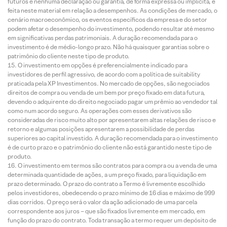
futuros e nenhuma declaração ou garantia, de forma expressa ou implícita, é
feita neste material em relação a desempenhos. As condições de mercado, o
cenário macroeconômico, os eventos específicos da empresa e do setor
podem afetar o desempenho do investimento, podendo resultar até mesmo
em significativas perdas patrimoniais. A duração recomendada para o
investimento é de médio-longo prazo. Não há quaisquer garantias sobre o
patrimônio do cliente neste tipo de produto.
O investimento em opções é preferencialmente indicado para
investidores de perfil agressivo, de acordo com a política de suitability
praticada pela XP Investimentos. No mercado de opções, são negociados
direitos de compra ou venda de um bem por preço fixado em data futura,
devendo o adquirente do direito negociado pagar um prêmio ao vendedor tal
como num acordo seguro. As operações com esses derivativos são
consideradas de risco muito alto por apresentarem altas relações de risco e
retorno e algumas posições apresentarem a possibilidade de perdas
superiores ao capital investido. A duração recomendada para o investimento
é de curto prazo e o patrimônio do cliente não está garantido neste tipo de
produto.
O investimento em termos são contratos para compra ou a venda de uma
determinada quantidade de ações, a um preço fixado, para liquidação em
prazo determinado. O prazo do contrato a Termo é livremente escolhido
pelos investidores, obedecendo o prazo mínimo de 16 dias e máximo de 999
dias corridos. O preço será o valor da ação adicionado de uma parcela
correspondente aos juros – que são fixados livremente em mercado, em
função do prazo do contrato. Toda transação a termo requer um depósito de