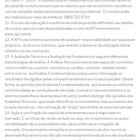
0800 77 20202. A Ouvidoria da XP Investimentos tem a missão de servir
de canal de contato sempre que os clientes que não se sentirem satisfeitos
com as soluções dadas pela empresa aos seus problemas. O contato pode
ser realizado por meio do telefone: 0800 722 3710.
O custo da operação e a política de cobrança estão definidos nas tabelas
de custos operacionais disponibilizadas no site da XP Investimentos:
www.xpi.com.br.
A XP Investimentos se exime de qualquer responsabilidade por quaisquer
prejuízos, diretos ou indiretos, que venham a decorrer da utilização deste
relatório ou seu conteúdo.
A Avaliação Técnica e a Avaliação de Fundamentos seguem diferentes
metodologias de análise. A Análise Técnica é executada seguindo conceitos
como tendência, suporte, resistência, candles, volumes, médias móveis
entre outros. Já a Análise Fundamentalista utiliza como informação os
resultados divulgados pelas companhias emissoras e suas projeções. Desta
forma, as opiniões dos Analistas Fundamentalistas, que buscam os melhores
retornos dadas as condições de mercado, o cenário macroeconômico e os
eventos específicos da empresa e do setor, podem divergir das opiniões dos
Analistas Técnicos, que visam identificar os movimentos mais prováveis dos
preços dos ativos, com utilização de “stops” para limitar as possíveis perdas.
Ação é uma fração do capital de uma empresa que é negociada no
mercado. É um título de renda variável, ou seja, um investimento no qual a
rentabilidade não é preestabelecida, varia conforme as cotações de
mercado. O investimento em ações é um investimento de alto risco e os
desempenhos anteriores não são necessariamente indicativos de resultados