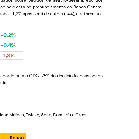
 dados sobre pedidos de seguro-desemprego dos
oco hoje está no pronunciamento do Banco Central
sobe +1,2% após o rali de ontem (+4%), e retorna aos
e acordo com o CDC. 75% do declínio foi ocasionado
adas.
ican Airlines, Twitter, Snap, Domino’s e Crocs.