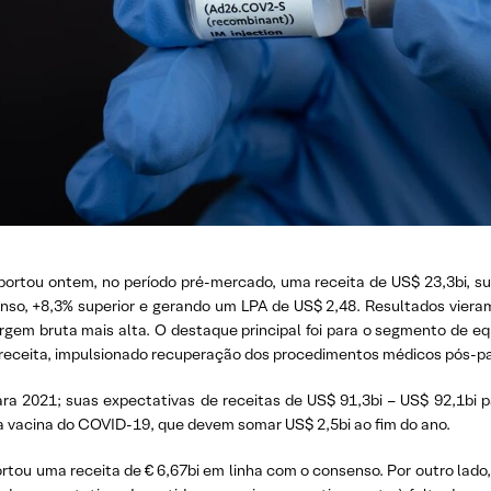
eportou ontem, no período pré-mercado, uma receita de US$ 23,3bi, s
nsenso, +8,3% superior e gerando um LPA de US$ 2,48. Resultados vie
gem bruta mais alta. O destaque principal foi para o segmento de e
 receita, impulsionado recuperação dos procedimentos médicos pós-p
2021; suas expectativas de receitas de US$ 91,3bi – US$ 92,1bi p
 vacina do COVID-19, que devem somar US$ 2,5bi ao fim do ano.
tou uma receita de € 6,67bi em linha com o consenso. Por outro lado, a 