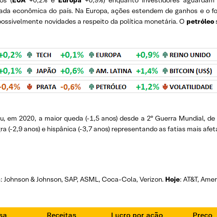
os (
EUA
+0,2% e
Europa
+0,9%) enquanto investidores aguardam
mada econômica do país. Na Europa, ações estendem de ganhos e o f
possivelmente novidades a respeito da política monetária. O
petróleo
u, em 2020, a maior queda (-1,5 anos) desde a 2º Guerra Mundial, d
(-2,9 anos) e hispânica (-3,7 anos) representando as fatias mais afet
m
: Johnson & Johnson, SAP, ASML, Coca-Cola, Verizon.
Hoje
: AT&T, Amer