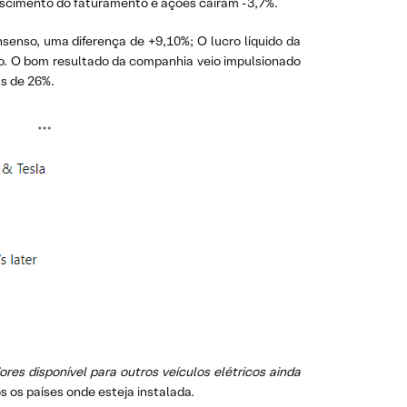
crescimento do faturamento e ações caíram -3,7%.
senso, uma diferença de +9,10%; O lucro líquido da
do. O bom resultado da companhia veio impulsionado
as de 26%.
es disponível para outros veículos elétricos ainda
s os países onde esteja instalada.