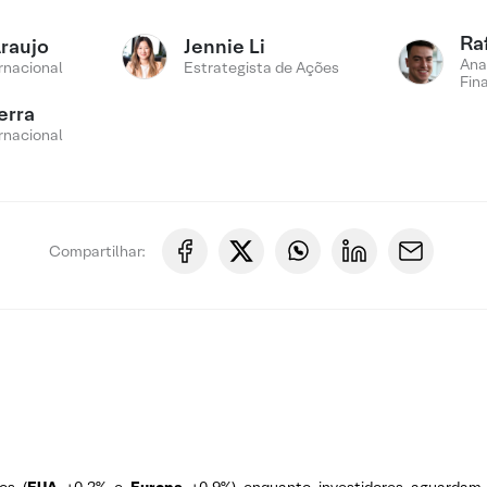
Ra
Araujo
Jennie Li
Ana
rnacional
Estrategista de Ações
Fin
erra
rnacional
Compartilhar: