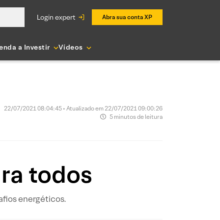
login expert
Abra sua conta XP
enda a Investir
Vídeos
22/07/2021 08:04:45 • Atualizado em 22/07/2021 09:00:26
5 minutos de leitura
ra todos
fios energéticos.