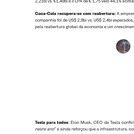
2,21bi vs. €1,49bi e o LPA de € 1,75 veio 44,1% ac
Coca-Cola recupera-se com reabertura:
A empres
companhia foi de US$ 2,9bi vs. US$ 2,4bi esperado
pela reabertura global da economia e um crescimen
Tesla para todos
: Elon Musk, CEO da Tesla confirm
neste ano
” e ainda reforçou que a infraestrutura, 