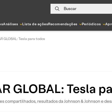
Buscar
os
Análises
Lista de ações
Recomendações
Periódicos
Apr
 GLOBAL: Tesla para todos
 GLOBAL: Tesla pa
s compartilhados, resultados da Johnson & Johnson e desa