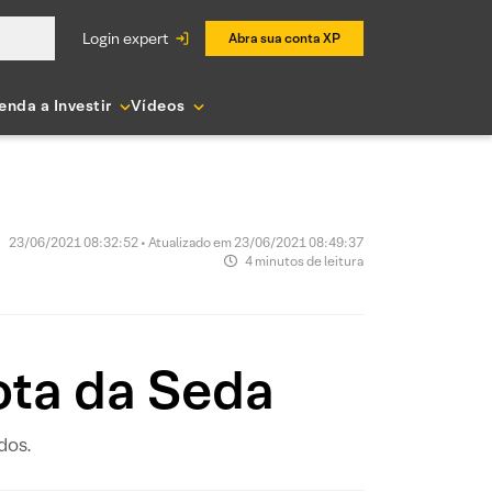
login expert
Abra sua conta XP
enda a Investir
Vídeos
23/06/2021 08:32:52 • Atualizado em 23/06/2021 08:49:37
4 minutos de leitura
ta da Seda
dos.