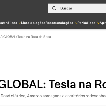
Buscar
os
Análises
Lista de ações
Recomendações
Periódicos
Apr
 GLOBAL: Tesla na Rota da Seda
LOBAL: Tesla na Ro
k Road elétrica, Amazon ameaçada e escritórios redesenha