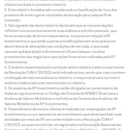
cliente com base no presente relatório.
Este relatório foi elaborado considerando a classificação de risco dos
produtos de modo a gerar resultados de alocação para cada perfil de
investidor.
O(s) signatário(s) deste relatório declara(m) que as recomendações
refletem única e exclusivamente suas análises e opiniões pessoais, que
foram produzidas de forma independente, inclusive em relação à XP
Investimentos e que estão sujeitas a modificações sem aviso prévio em
decorrência de alterações nas condições de mercado, e que sua(s)
remuneração(es) é(são) indiretamente influenciada por receitas
provenientes dos negócios e operações financeiras realizadas pela XP
Investimentos.
O analista responsável pelo conteúdo deste relatório e pelo cumprimento
da Resolução CVM nº 20/2021 está indicado acima, sendo que, caso constem
a indicação de mais um analista no relatório, o responsável será o primeiro
analista credenciado a ser mencionado no relatório.
Os analistas da XP Investimentos estão obrigados ao cumprimento de
todas as regras previstas no Código de Conduta da APIMEC Brasil para o
Analista de Valores Mobiliários e na Política de Conduta dos Analistas de
Valores Mobiliários da XP Investimentos.
O atendimento de nossos clientes é realizado por empregados da XP
Investimentos ou por assessores de investimento que desempenham suas
atividades por meio da XP, em conformidade com a Resolução CVM nº
178/2023, os quais encontram-se registrados na Associação Nacional das
Corretoras e Distribuidoras de Títulos e Valores Mobiliários – ANCORD. O