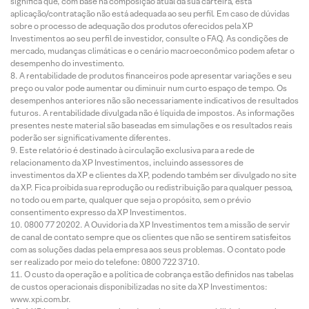
significa que, com base na composição atual da sua carteira, esta
aplicação/contratação não está adequada ao seu perfil. Em caso de dúvidas
sobre o processo de adequação dos produtos oferecidos pela XP
Investimentos ao seu perfil de investidor, consulte o FAQ. As condições de
mercado, mudanças climáticas e o cenário macroeconômico podem afetar o
desempenho do investimento.
A rentabilidade de produtos financeiros pode apresentar variações e seu
preço ou valor pode aumentar ou diminuir num curto espaço de tempo. Os
desempenhos anteriores não são necessariamente indicativos de resultados
futuros. A rentabilidade divulgada não é líquida de impostos. As informações
presentes neste material são baseadas em simulações e os resultados reais
poderão ser significativamente diferentes.
Este relatório é destinado à circulação exclusiva para a rede de
relacionamento da XP Investimentos, incluindo assessores de
investimentos da XP e clientes da XP, podendo também ser divulgado no site
da XP. Fica proibida sua reprodução ou redistribuição para qualquer pessoa,
no todo ou em parte, qualquer que seja o propósito, sem o prévio
consentimento expresso da XP Investimentos.
0800 77 20202. A Ouvidoria da XP Investimentos tem a missão de servir
de canal de contato sempre que os clientes que não se sentirem satisfeitos
com as soluções dadas pela empresa aos seus problemas. O contato pode
ser realizado por meio do telefone: 0800 722 3710.
O custo da operação e a política de cobrança estão definidos nas tabelas
de custos operacionais disponibilizadas no site da XP Investimentos:
www.xpi.com.br.