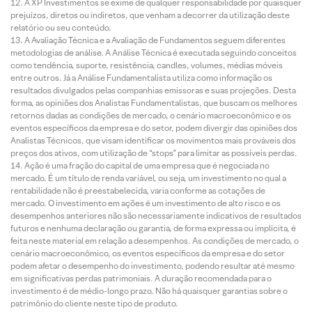
A XP Investimentos se exime de qualquer responsabilidade por quaisquer
prejuízos, diretos ou indiretos, que venham a decorrer da utilização deste
relatório ou seu conteúdo.
A Avaliação Técnica e a Avaliação de Fundamentos seguem diferentes
metodologias de análise. A Análise Técnica é executada seguindo conceitos
como tendência, suporte, resistência, candles, volumes, médias móveis
entre outros. Já a Análise Fundamentalista utiliza como informação os
resultados divulgados pelas companhias emissoras e suas projeções. Desta
forma, as opiniões dos Analistas Fundamentalistas, que buscam os melhores
retornos dadas as condições de mercado, o cenário macroeconômico e os
eventos específicos da empresa e do setor, podem divergir das opiniões dos
Analistas Técnicos, que visam identificar os movimentos mais prováveis dos
preços dos ativos, com utilização de “stops” para limitar as possíveis perdas.
Ação é uma fração do capital de uma empresa que é negociada no
mercado. É um título de renda variável, ou seja, um investimento no qual a
rentabilidade não é preestabelecida, varia conforme as cotações de
mercado. O investimento em ações é um investimento de alto risco e os
desempenhos anteriores não são necessariamente indicativos de resultados
futuros e nenhuma declaração ou garantia, de forma expressa ou implícita, é
feita neste material em relação a desempenhos. As condições de mercado, o
cenário macroeconômico, os eventos específicos da empresa e do setor
podem afetar o desempenho do investimento, podendo resultar até mesmo
em significativas perdas patrimoniais. A duração recomendada para o
investimento é de médio-longo prazo. Não há quaisquer garantias sobre o
patrimônio do cliente neste tipo de produto.