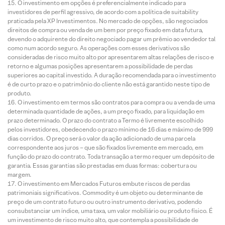
O investimento em opções é preferencialmente indicado para
investidores de perfil agressivo, de acordo com a política de suitability
praticada pela XP Investimentos. No mercado de opções, são negociados
direitos de compra ou venda de um bem por preço fixado em data futura,
devendo o adquirente do direito negociado pagar um prêmio ao vendedor tal
como num acordo seguro. As operações com esses derivativos são
consideradas de risco muito alto por apresentarem altas relações de risco e
retorno e algumas posições apresentarem a possibilidade de perdas
superiores ao capital investido. A duração recomendada para o investimento
é de curto prazo e o patrimônio do cliente não está garantido neste tipo de
produto.
O investimento em termos são contratos para compra ou a venda de uma
determinada quantidade de ações, a um preço fixado, para liquidação em
prazo determinado. O prazo do contrato a Termo é livremente escolhido
pelos investidores, obedecendo o prazo mínimo de 16 dias e máximo de 999
dias corridos. O preço será o valor da ação adicionado de uma parcela
correspondente aos juros – que são fixados livremente em mercado, em
função do prazo do contrato. Toda transação a termo requer um depósito de
garantia. Essas garantias são prestadas em duas formas: cobertura ou
margem.
O investimento em Mercados Futuros embute riscos de perdas
patrimoniais significativos. Commodity é um objeto ou determinante de
preço de um contrato futuro ou outro instrumento derivativo, podendo
consubstanciar um índice, uma taxa, um valor mobiliário ou produto físico. É
um investimento de risco muito alto, que contempla a possibilidade de