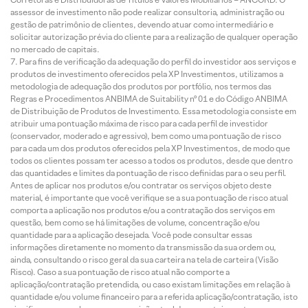
assessor de investimento não pode realizar consultoria, administração ou
gestão de patrimônio de clientes, devendo atuar como intermediário e
solicitar autorização prévia do cliente para a realização de qualquer operação
no mercado de capitais.
Para fins de verificação da adequação do perfil do investidor aos serviços e
produtos de investimento oferecidos pela XP Investimentos, utilizamos a
metodologia de adequação dos produtos por portfólio, nos termos das
Regras e Procedimentos ANBIMA de Suitability nº 01 e do Código ANBIMA
de Distribuição de Produtos de Investimento. Essa metodologia consiste em
atribuir uma pontuação máxima de risco para cada perfil de investidor
(conservador, moderado e agressivo), bem como uma pontuação de risco
para cada um dos produtos oferecidos pela XP Investimentos, de modo que
todos os clientes possam ter acesso a todos os produtos, desde que dentro
das quantidades e limites da pontuação de risco definidas para o seu perfil.
Antes de aplicar nos produtos e/ou contratar os serviços objeto deste
material, é importante que você verifique se a sua pontuação de risco atual
comporta a aplicação nos produtos e/ou a contratação dos serviços em
questão, bem como se há limitações de volume, concentração e/ou
quantidade para a aplicação desejada. Você pode consultar essas
informações diretamente no momento da transmissão da sua ordem ou,
ainda, consultando o risco geral da sua carteira na tela de carteira (Visão
Risco). Caso a sua pontuação de risco atual não comporte a
aplicação/contratação pretendida, ou caso existam limitações em relação à
quantidade e/ou volume financeiro para a referida aplicação/contratação, isto