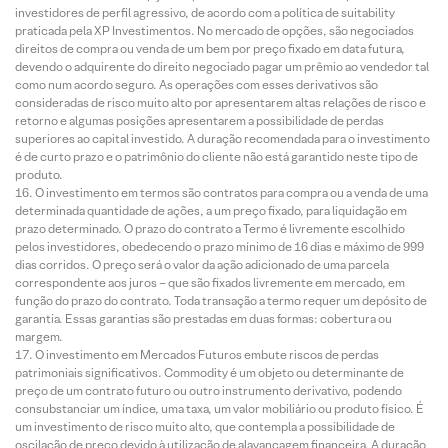
investidores de perfil agressivo, de acordo com a política de suitability
praticada pela XP Investimentos. No mercado de opções, são negociados
direitos de compra ou venda de um bem por preço fixado em data futura,
devendo o adquirente do direito negociado pagar um prêmio ao vendedor tal
como num acordo seguro. As operações com esses derivativos são
consideradas de risco muito alto por apresentarem altas relações de risco e
retorno e algumas posições apresentarem a possibilidade de perdas
superiores ao capital investido. A duração recomendada para o investimento
é de curto prazo e o patrimônio do cliente não está garantido neste tipo de
produto.
O investimento em termos são contratos para compra ou a venda de uma
determinada quantidade de ações, a um preço fixado, para liquidação em
prazo determinado. O prazo do contrato a Termo é livremente escolhido
pelos investidores, obedecendo o prazo mínimo de 16 dias e máximo de 999
dias corridos. O preço será o valor da ação adicionado de uma parcela
correspondente aos juros – que são fixados livremente em mercado, em
função do prazo do contrato. Toda transação a termo requer um depósito de
garantia. Essas garantias são prestadas em duas formas: cobertura ou
margem.
O investimento em Mercados Futuros embute riscos de perdas
patrimoniais significativos. Commodity é um objeto ou determinante de
preço de um contrato futuro ou outro instrumento derivativo, podendo
consubstanciar um índice, uma taxa, um valor mobiliário ou produto físico. É
um investimento de risco muito alto, que contempla a possibilidade de
oscilação de preço devido à utilização de alavancagem financeira. A duração