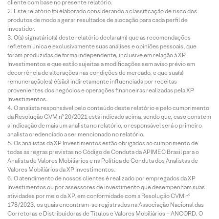
cliente com base no presente relatório.
Este relatório foi elaborado considerando a classificação de risco dos
produtos de modo a gerar resultados de alocação para cada perfil de
investidor.
O(s) signatário(s) deste relatório declara(m) que as recomendações
refletem única e exclusivamente suas análises e opiniões pessoais, que
foram produzidas de forma independente, inclusive em relação à XP
Investimentos e que estão sujeitas a modificações sem aviso prévio em
decorrência de alterações nas condições de mercado, e que sua(s)
remuneração(es) é(são) indiretamente influenciada por receitas
provenientes dos negócios e operações financeiras realizadas pela XP
Investimentos.
O analista responsável pelo conteúdo deste relatório e pelo cumprimento
da Resolução CVM nº 20/2021 está indicado acima, sendo que, caso constem
a indicação de mais um analista no relatório, o responsável será o primeiro
analista credenciado a ser mencionado no relatório.
Os analistas da XP Investimentos estão obrigados ao cumprimento de
todas as regras previstas no Código de Conduta da APIMEC Brasil para o
Analista de Valores Mobiliários e na Política de Conduta dos Analistas de
Valores Mobiliários da XP Investimentos.
O atendimento de nossos clientes é realizado por empregados da XP
Investimentos ou por assessores de investimento que desempenham suas
atividades por meio da XP, em conformidade com a Resolução CVM nº
178/2023, os quais encontram-se registrados na Associação Nacional das
Corretoras e Distribuidoras de Títulos e Valores Mobiliários – ANCORD. O