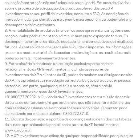
aplicação/contratação não está adequada ao seu perfil. Em caso de dúvidas
sobre o processo de adequação dos produtos oferecidos pela XP
Investimentos ao seu perfil de investidor, consulte o FAQ. As condições de
mercado, mudanças climáticas e o cenário macroeconômico podem afetar o
desempenho do investimento.
A rentabilidade de produtos financeiros pode apresentar variações e seu
preço ou valor pode aumentar ou diminuir num curto espaço de tempo. Os
desempenhos anteriores não são necessariamente indicativos de resultados
futuros. A rentabilidade divulgada não é líquida de impostos. As informações
presentes neste material são baseadas em simulações e os resultados reais
poderão ser significativamente diferentes.
Este relatório é destinado à circulação exclusiva para a rede de
relacionamento da XP Investimentos, incluindo assessores de
investimentos da XP e clientes da XP, podendo também ser divulgado no site
da XP. Fica proibida sua reprodução ou redistribuição para qualquer pessoa,
no todo ou em parte, qualquer que seja o propósito, sem o prévio
consentimento expresso da XP Investimentos.
0800 77 20202. A Ouvidoria da XP Investimentos tem a missão de servir
de canal de contato sempre que os clientes que não se sentirem satisfeitos
com as soluções dadas pela empresa aos seus problemas. O contato pode
ser realizado por meio do telefone: 0800 722 3710.
O custo da operação e a política de cobrança estão definidos nas tabelas
de custos operacionais disponibilizadas no site da XP Investimentos:
www.xpi.com.br.
A XP Investimentos se exime de qualquer responsabilidade por quaisquer