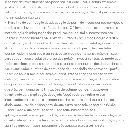
assessor de investimento não pode realizar consultoria, administração ou
gestão de patrimônio de clientes, devendo atuar como intermediário e
solicitar autorização prévia do cliente para a realização de qualquer operação
no mercado de capitais.
Para fins de verificação da adequação do perfil do investidor aos serviços e
produtos de investimento oferecidos pela XP Investimentos, utilizamos a
metodologia de adequação dos produtos por portfólio, nos termos das
Regras e Procedimentos ANBIMA de Suitability nº 01 e do Código ANBIMA
de Distribuição de Produtos de Investimento. Essa metodologia consiste em
atribuir uma pontuação máxima de risco para cada perfil de investidor
(conservador, moderado e agressivo), bem como uma pontuação de risco
para cada um dos produtos oferecidos pela XP Investimentos, de modo que
todos os clientes possam ter acesso a todos os produtos, desde que dentro
das quantidades e limites da pontuação de risco definidas para o seu perfil.
Antes de aplicar nos produtos e/ou contratar os serviços objeto deste
material, é importante que você verifique se a sua pontuação de risco atual
comporta a aplicação nos produtos e/ou a contratação dos serviços em
questão, bem como se há limitações de volume, concentração e/ou
quantidade para a aplicação desejada. Você pode consultar essas
informações diretamente no momento da transmissão da sua ordem ou,
ainda, consultando o risco geral da sua carteira na tela de carteira (Visão
Risco). Caso a sua pontuação de risco atual não comporte a
aplicação/contratação pretendida, ou caso existam limitações em relação à
quantidade e/ou volume financeiro para a referida aplicação/contratação, isto
significa que, com base na composição atual da sua carteira, esta