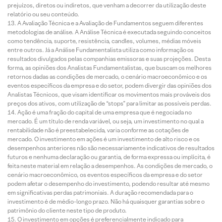
prejuízos, diretos ou indiretos, que venham a decorrer da utilização deste
relatório ou seu conteúdo.
A Avaliação Técnica e a Avaliação de Fundamentos seguem diferentes
metodologias de análise. A Análise Técnica é executada seguindo conceitos
como tendência, suporte, resistência, candles, volumes, médias móveis
entre outros. Já a Análise Fundamentalista utiliza como informação os
resultados divulgados pelas companhias emissoras e suas projeções. Desta
forma, as opiniões dos Analistas Fundamentalistas, que buscam os melhores
retornos dadas as condições de mercado, o cenário macroeconômico e os
eventos específicos da empresa e do setor, podem divergir das opiniões dos
Analistas Técnicos, que visam identificar os movimentos mais prováveis dos
preços dos ativos, com utilização de “stops” para limitar as possíveis perdas.
Ação é uma fração do capital de uma empresa que é negociada no
mercado. É um título de renda variável, ou seja, um investimento no qual a
rentabilidade não é preestabelecida, varia conforme as cotações de
mercado. O investimento em ações é um investimento de alto risco e os
desempenhos anteriores não são necessariamente indicativos de resultados
futuros e nenhuma declaração ou garantia, de forma expressa ou implícita, é
feita neste material em relação a desempenhos. As condições de mercado, o
cenário macroeconômico, os eventos específicos da empresa e do setor
podem afetar o desempenho do investimento, podendo resultar até mesmo
em significativas perdas patrimoniais. A duração recomendada para o
investimento é de médio-longo prazo. Não há quaisquer garantias sobre o
patrimônio do cliente neste tipo de produto.
O investimento em opções é preferencialmente indicado para