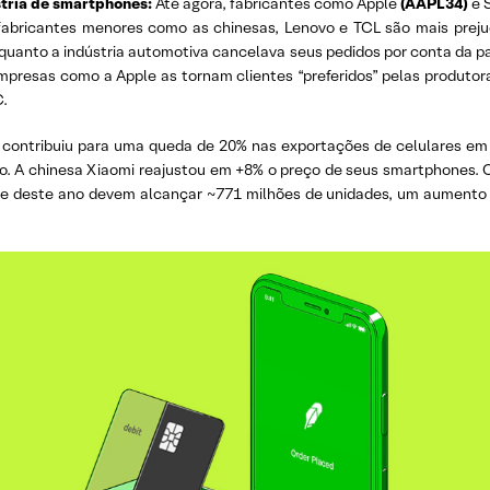
stria de smartphones:
Até agora, fabricantes como Apple
(AAPL34)
e 
abricantes menores como as chinesas, Lenovo e TCL são mais prej
Enquanto a indústria automotiva cancelava seus pedidos por conta da
mpresas como a Apple as tornam clientes “preferidos” pelas produtora
C.
 contribuiu para uma queda de 20% nas exportações de celulares em
. A chinesa Xiaomi reajustou em +8% o preço de seus smartphones. 
e deste ano devem alcançar ~771 milhões de unidades, um aumento 