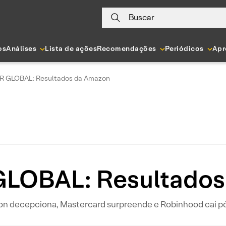
Buscar
os
Análises
Lista de ações
Recomendações
Periódicos
Apr
R GLOBAL: Resultados da Amazon
LOBAL: Resultados
n decepciona, Mastercard surpreende e Robinhood cai p