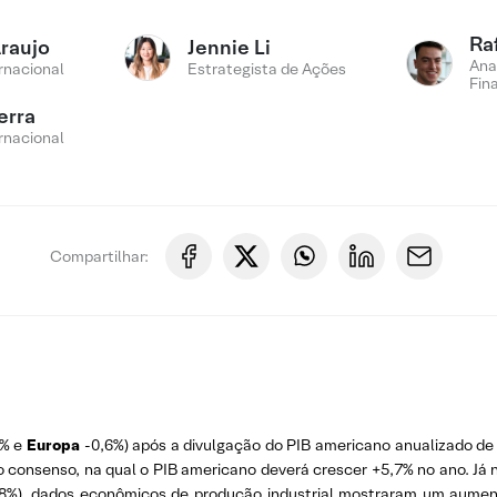
Ra
Araujo
Jennie Li
Ana
rnacional
Estrategista de Ações
Fin
erra
rnacional
Compartilhar:
6% e
Europa
-0,6%) após a divulgação do PIB americano anualizado de
o consenso, na qual o PIB americano deverá crescer +5,7% no ano. Já 
,8%), dados econômicos de produção industrial mostraram um aumen