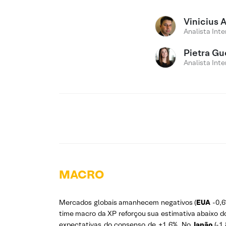
Vinicius 
Analista Inte
Pietra Gu
Analista Inte
MACRO
Mercados globais amanhecem negativos (
EUA
-0,
time macro da XP reforçou sua estimativa abaixo d
expectativas do consenso de +1,6%. No
Japão
(-1