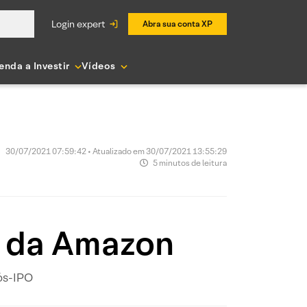
login expert
Abra sua conta XP
enda a Investir
Vídeos
30/07/2021 07:59:42 • Atualizado em 30/07/2021 13:55:29
5 minutos de leitura
 da Amazon
ós-IPO