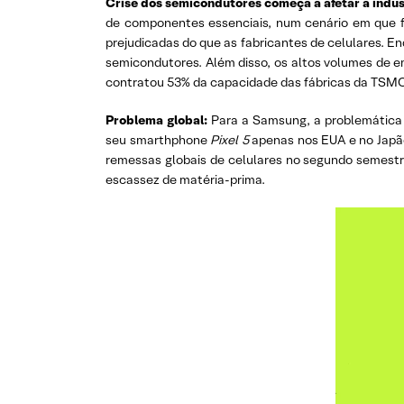
Crise dos semicondutores começa a afetar a indú
de componentes essenciais, num cenário em que f
prejudicadas do que as fabricantes de celulares. 
semicondutores. Além disso, os altos volumes de e
contratou 53% da capacidade das fábricas da TSM
Problema global:
Para a Samsung, a problemática
seu smarthphone
Pixel 5
apenas nos EUA e no Japão
remessas globais de celulares no segundo semestr
escassez de matéria-prima.