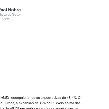
fael Nobre
lista do Setor
anceiro
 +6,5%, decepcionando as expectativas de +8,4%. O
na Europa, a expansão de +2% no PIB veio acima das
to de +6,2% em junho e vendas do varejo crescem