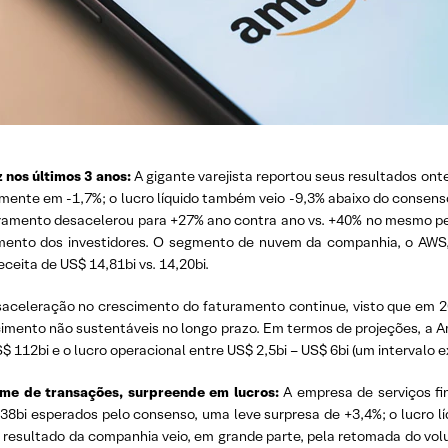
nos últimos 3 anos:
A gigante varejista reportou seus resultados o
mente em -1,7%; o lucro líquido também veio -9,3% abaixo do consenso
uramento desacelerou para +27% ano contra ano vs. +40% no mesmo p
mento dos investidores. O segmento de nuvem da companhia, o AWS,
ceita de US$ 14,81bi vs. 14,20bi.
saceleração no crescimento do faturamento continue, visto que em 2
scimento não sustentáveis no longo prazo. Em termos de projeções, a
 112bi e o lucro operacional entre US$ 2,5bi – US$ 6bi (um intervalo e
ume de transações, surpreende em lucros:
A empresa de serviços fi
8bi esperados pelo consenso, uma leve surpresa de +3,4%; o lucro líq
e resultado da companhia veio, em grande parte, pela retomada do vo