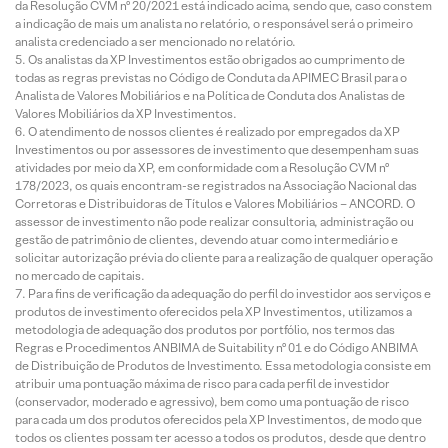
da Resolução CVM nº 20/2021 está indicado acima, sendo que, caso constem
a indicação de mais um analista no relatório, o responsável será o primeiro
analista credenciado a ser mencionado no relatório.
Os analistas da XP Investimentos estão obrigados ao cumprimento de
todas as regras previstas no Código de Conduta da APIMEC Brasil para o
Analista de Valores Mobiliários e na Política de Conduta dos Analistas de
Valores Mobiliários da XP Investimentos.
O atendimento de nossos clientes é realizado por empregados da XP
Investimentos ou por assessores de investimento que desempenham suas
atividades por meio da XP, em conformidade com a Resolução CVM nº
178/2023, os quais encontram-se registrados na Associação Nacional das
Corretoras e Distribuidoras de Títulos e Valores Mobiliários – ANCORD. O
assessor de investimento não pode realizar consultoria, administração ou
gestão de patrimônio de clientes, devendo atuar como intermediário e
solicitar autorização prévia do cliente para a realização de qualquer operação
no mercado de capitais.
Para fins de verificação da adequação do perfil do investidor aos serviços e
produtos de investimento oferecidos pela XP Investimentos, utilizamos a
metodologia de adequação dos produtos por portfólio, nos termos das
Regras e Procedimentos ANBIMA de Suitability nº 01 e do Código ANBIMA
de Distribuição de Produtos de Investimento. Essa metodologia consiste em
atribuir uma pontuação máxima de risco para cada perfil de investidor
(conservador, moderado e agressivo), bem como uma pontuação de risco
para cada um dos produtos oferecidos pela XP Investimentos, de modo que
todos os clientes possam ter acesso a todos os produtos, desde que dentro