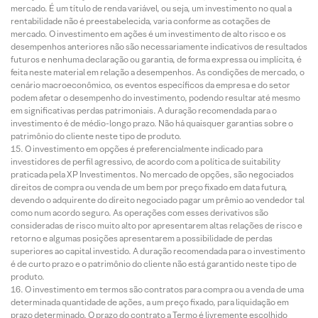
mercado. É um título de renda variável, ou seja, um investimento no qual a
rentabilidade não é preestabelecida, varia conforme as cotações de
mercado. O investimento em ações é um investimento de alto risco e os
desempenhos anteriores não são necessariamente indicativos de resultados
futuros e nenhuma declaração ou garantia, de forma expressa ou implícita, é
feita neste material em relação a desempenhos. As condições de mercado, o
cenário macroeconômico, os eventos específicos da empresa e do setor
podem afetar o desempenho do investimento, podendo resultar até mesmo
em significativas perdas patrimoniais. A duração recomendada para o
investimento é de médio-longo prazo. Não há quaisquer garantias sobre o
patrimônio do cliente neste tipo de produto.
O investimento em opções é preferencialmente indicado para
investidores de perfil agressivo, de acordo com a política de suitability
praticada pela XP Investimentos. No mercado de opções, são negociados
direitos de compra ou venda de um bem por preço fixado em data futura,
devendo o adquirente do direito negociado pagar um prêmio ao vendedor tal
como num acordo seguro. As operações com esses derivativos são
consideradas de risco muito alto por apresentarem altas relações de risco e
retorno e algumas posições apresentarem a possibilidade de perdas
superiores ao capital investido. A duração recomendada para o investimento
é de curto prazo e o patrimônio do cliente não está garantido neste tipo de
produto.
O investimento em termos são contratos para compra ou a venda de uma
determinada quantidade de ações, a um preço fixado, para liquidação em
prazo determinado. O prazo do contrato a Termo é livremente escolhido