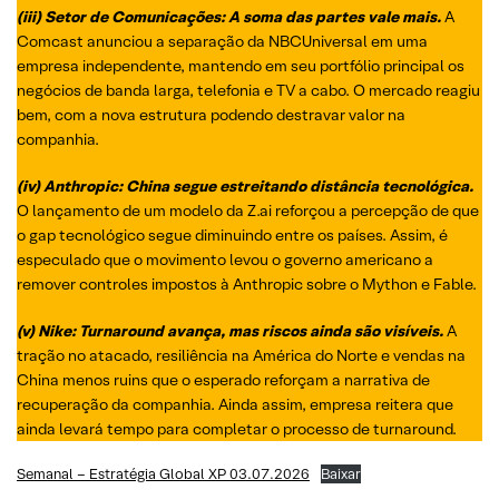
(iii) Setor de Comunicações: A soma das partes vale mais.
A
Comcast anunciou a separação da NBCUniversal em uma
empresa independente, mantendo em seu portfólio principal os
negócios de banda larga, telefonia e TV a cabo. O mercado reagiu
bem, com a nova estrutura podendo destravar valor na
companhia.
(iv)
Anthropic
: China segue estreitando distância tecnológica.
O lançamento de um modelo da Z.ai reforçou a percepção de que
o gap tecnológico segue diminuindo entre os países. Assim, é
especulado que o movimento levou o governo americano a
remover controles impostos à Anthropic sobre o Mython e Fable.
(v) Nike: Turnaround avança, mas riscos ainda são visíveis.
A
tração no atacado, resiliência na América do Norte e vendas na
China menos ruins que o esperado reforçam a narrativa de
recuperação da companhia. Ainda assim, empresa reitera que
ainda levará tempo para completar o processo de turnaround.
Semanal – Estratégia Global XP 03.07.2026
Baixar