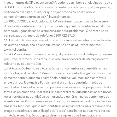
investimentos da XP e clientes da XP, podendo também ser divulgado no site
da XP. Fica proibida sua reprodução ou redistribuição para qualquer pessoa,
no todo ou em parte, qualquer que seja o propósito, sem o prévio
consentimento expresso da XP Investimentos.
0800 77 20202. A Ouvidoria da XP Investimentos tem a missão de servir
de canal de contato sempre que os clientes que não se sentirem satisfeitos
com as soluções dadas pela empresa aos seus problemas. O contato pode
ser realizado por meio do telefone: 0800 722 3710.
O custo da operação e a política de cobrança estão definidos nas tabelas
de custos operacionais disponibilizadas no site da XP Investimentos:
www.xpi.com.br.
A XP Investimentos se exime de qualquer responsabilidade por quaisquer
prejuízos, diretos ou indiretos, que venham a decorrer da utilização deste
relatório ou seu conteúdo.
A Avaliação Técnica e a Avaliação de Fundamentos seguem diferentes
metodologias de análise. A Análise Técnica é executada seguindo conceitos
como tendência, suporte, resistência, candles, volumes, médias móveis
entre outros. Já a Análise Fundamentalista utiliza como informação os
resultados divulgados pelas companhias emissoras e suas projeções. Desta
forma, as opiniões dos Analistas Fundamentalistas, que buscam os melhores
retornos dadas as condições de mercado, o cenário macroeconômico e os
eventos específicos da empresa e do setor, podem divergir das opiniões dos
Analistas Técnicos, que visam identificar os movimentos mais prováveis dos
preços dos ativos, com utilização de “stops” para limitar as possíveis perdas.
Ação é uma fração do capital de uma empresa que é negociada no