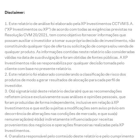
Disclaimer:
Este relatório de análise foi elaborado pela XP Investimentos CCTVM S.A.
(“XP Investimentos ou XP”) de acordo com todas as exigências previstas na
Resolução CVM 20/2021, tem como objetivo fornecer informações que
possam auxiliar o investidor a tomar sua própria decisão de investimento, não
constituindo qualquer tipo de oferta ou solicitação de compra e/ou venda de
qualquer produto. As informações contidas neste relatório são consideradas
válidas na data de sua divulgação e foram obtidas de fontes públicas. A XP
Investimentos não se responsabiliza por qualquer decisão tomada pelo
cliente com base no presente relatório.
Este relatório foi elaborado considerando a classificação de risco dos
produtos de modo a gerar resultados de alocação para cada perfil de
investidor.
O(s) signatário(s) deste relatório declara(m) que as recomendações
refletem única e exclusivamente suas análises e opiniões pessoais, que
foram produzidas de forma independente, inclusive em relação à XP
Investimentos e que estão sujeitas a modificações sem aviso prévio em
decorrência de alterações nas condições de mercado, e que sua(s)
remuneração(es) é(são) indiretamente influenciada por receitas
provenientes dos negócios e operações financeiras realizadas pela XP
Investimentos.
O analista responsável pelo conteúdo deste relatório e pelo cumprimento