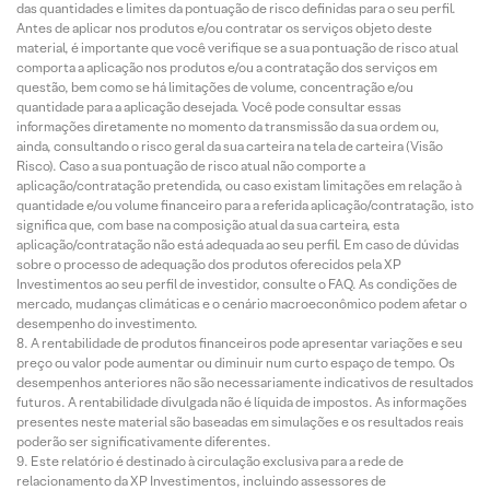
das quantidades e limites da pontuação de risco definidas para o seu perfil.
Antes de aplicar nos produtos e/ou contratar os serviços objeto deste
material, é importante que você verifique se a sua pontuação de risco atual
comporta a aplicação nos produtos e/ou a contratação dos serviços em
questão, bem como se há limitações de volume, concentração e/ou
quantidade para a aplicação desejada. Você pode consultar essas
informações diretamente no momento da transmissão da sua ordem ou,
ainda, consultando o risco geral da sua carteira na tela de carteira (Visão
Risco). Caso a sua pontuação de risco atual não comporte a
aplicação/contratação pretendida, ou caso existam limitações em relação à
quantidade e/ou volume financeiro para a referida aplicação/contratação, isto
significa que, com base na composição atual da sua carteira, esta
aplicação/contratação não está adequada ao seu perfil. Em caso de dúvidas
sobre o processo de adequação dos produtos oferecidos pela XP
Investimentos ao seu perfil de investidor, consulte o FAQ. As condições de
mercado, mudanças climáticas e o cenário macroeconômico podem afetar o
desempenho do investimento.
A rentabilidade de produtos financeiros pode apresentar variações e seu
preço ou valor pode aumentar ou diminuir num curto espaço de tempo. Os
desempenhos anteriores não são necessariamente indicativos de resultados
futuros. A rentabilidade divulgada não é líquida de impostos. As informações
presentes neste material são baseadas em simulações e os resultados reais
poderão ser significativamente diferentes.
Este relatório é destinado à circulação exclusiva para a rede de
relacionamento da XP Investimentos, incluindo assessores de