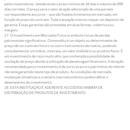
pelos investidores, obedecendo o prazo mínimo de 16 dias e máximo de 999
dias corridos. O preço será o valor da ação adicionado de uma parcela
correspondente aos juros – que são fixados livremente em mercado, em
função do prazo do contrato. Toda transação a termo requer um depósito de
garantia. Essas garantias são prestadas em duas formas: cobertura ou
margem.
O investimento em Mercados Futuros embute riscos de perdas
patrimoniais significativos. Commodity é um objeto ou determinante de
preço de um contrato futuro ou outro instrumento derivativo, podendo
consubstanciar um índice, uma taxa, um valor mobiliário ou produto físico. É
um investimento de risco muito alto, que contempla a possibilidade de
oscilação de preço devido à utilização de alavancagem financeira. A duração
recomendada para o investimento é de curto prazo e o patrimônio do cliente
não está garantido neste tipo de produto. As condições de mercado,
mudanças climáticas e o cenário macroeconômico podem afetar o
desempenho do investimento.
ESTA INSTITUIÇÃO É ADERENTE AO CÓDIGO ANBIMA DE
DISTRIBUIÇÃO DE PRODUTOS DE INVESTIMENTO.