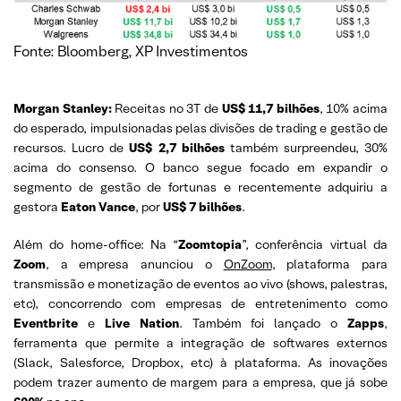
Fonte: Bloomberg, XP Investimentos
Morgan Stanley:
Receitas no 3T de
US$ 11,7 bilhões
, 10% acima
do esperado, impulsionadas pelas divisões de trading e gestão de
recursos. Lucro de
US$ 2,7 bilhões
também surpreendeu, 30%
acima do consenso. O banco segue focado em expandir o
segmento de gestão de fortunas e recentemente adquiriu a
gestora
Eaton Vance
, por
US$ 7 bilhões
.
Além do home-office: Na “
Zoomtopia
”, conferência virtual da
Zoom
, a empresa anunciou o
OnZoom
, plataforma para
transmissão e monetização de eventos ao vivo (shows, palestras,
etc), concorrendo com empresas de entretenimento como
Eventbrite
e
Live Nation
. Também foi lançado o
Zapps
,
ferramenta que permite a integração de softwares externos
(Slack, Salesforce, Dropbox, etc) à plataforma. As inovações
podem trazer aumento de margem para a empresa, que já sobe