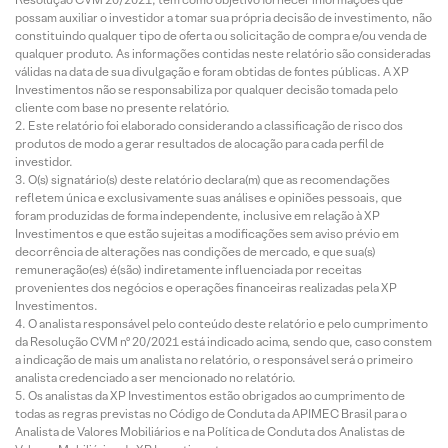
possam auxiliar o investidor a tomar sua própria decisão de investimento, não
constituindo qualquer tipo de oferta ou solicitação de compra e/ou venda de
qualquer produto. As informações contidas neste relatório são consideradas
válidas na data de sua divulgação e foram obtidas de fontes públicas. A XP
Investimentos não se responsabiliza por qualquer decisão tomada pelo
cliente com base no presente relatório.
Este relatório foi elaborado considerando a classificação de risco dos
produtos de modo a gerar resultados de alocação para cada perfil de
investidor.
O(s) signatário(s) deste relatório declara(m) que as recomendações
refletem única e exclusivamente suas análises e opiniões pessoais, que
foram produzidas de forma independente, inclusive em relação à XP
Investimentos e que estão sujeitas a modificações sem aviso prévio em
decorrência de alterações nas condições de mercado, e que sua(s)
remuneração(es) é(são) indiretamente influenciada por receitas
provenientes dos negócios e operações financeiras realizadas pela XP
Investimentos.
O analista responsável pelo conteúdo deste relatório e pelo cumprimento
da Resolução CVM nº 20/2021 está indicado acima, sendo que, caso constem
a indicação de mais um analista no relatório, o responsável será o primeiro
analista credenciado a ser mencionado no relatório.
Os analistas da XP Investimentos estão obrigados ao cumprimento de
todas as regras previstas no Código de Conduta da APIMEC Brasil para o
Analista de Valores Mobiliários e na Política de Conduta dos Analistas de