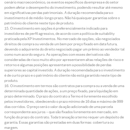
cenário macroeconômico, os eventos específicos da empresa e do setor
podem afetar o desempenho do investimento, podendo resultar até mesmo
em significativas perdas patrimoniais. A duração recomendada para o
investimento é de médio-longo prazo. Não há quaisquer garantias sobre o
patrimônio do cliente neste tipo de produto.
O investimento em opções é preferencialmente indicado para
investidores de perfil agressivo, de acordo com a política de suitability
praticada pela XP Investimentos. No mercado de opções, são negociados
direitos de compra ou venda de um bem por preço fixado em data futura,
devendo o adquirente do direito negociado pagar um prêmio ao vendedor tal
como num acordo seguro. As operações com esses derivativos são
consideradas de risco muito alto por apresentarem altas relações de risco e
retorno e algumas posições apresentarem a possibilidade de perdas
superiores ao capital investido. A duração recomendada para o investimento
é de curto prazo e o patrimônio do cliente não está garantido neste tipo de
produto.
O investimento em termos são contratos para compra ou a venda de uma
determinada quantidade de ações, a um preço fixado, para liquidação em
prazo determinado. O prazo do contrato a Termo é livremente escolhido
pelos investidores, obedecendo o prazo mínimo de 16 dias e máximo de 999
dias corridos. O preço será o valor da ação adicionado de uma parcela
correspondente aos juros – que são fixados livremente em mercado, em
função do prazo do contrato. Toda transação a termo requer um depósito de
garantia. Essas garantias são prestadas em duas formas: cobertura ou
margem.