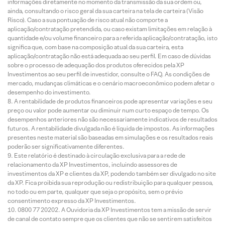
informações diretamente no momento da transmissão da sua ordem ou,
ainda, consultando o risco geral da sua carteira na tela de carteira (Visão
Risco). Caso a sua pontuação de risco atual não comporte a
aplicação/contratação pretendida, ou caso existam limitações em relação à
quantidade e/ou volume financeiro para a referida aplicação/contratação, isto
significa que, com base na composição atual da sua carteira, esta
aplicação/contratação não está adequada ao seu perfil. Em caso de dúvidas
sobre o processo de adequação dos produtos oferecidos pela XP
Investimentos ao seu perfil de investidor, consulte o FAQ. As condições de
mercado, mudanças climáticas e o cenário macroeconômico podem afetar o
desempenho do investimento.
A rentabilidade de produtos financeiros pode apresentar variações e seu
preço ou valor pode aumentar ou diminuir num curto espaço de tempo. Os
desempenhos anteriores não são necessariamente indicativos de resultados
futuros. A rentabilidade divulgada não é líquida de impostos. As informações
presentes neste material são baseadas em simulações e os resultados reais
poderão ser significativamente diferentes.
Este relatório é destinado à circulação exclusiva para a rede de
relacionamento da XP Investimentos, incluindo assessores de
investimentos da XP e clientes da XP, podendo também ser divulgado no site
da XP. Fica proibida sua reprodução ou redistribuição para qualquer pessoa,
no todo ou em parte, qualquer que seja o propósito, sem o prévio
consentimento expresso da XP Investimentos.
0800 77 20202. A Ouvidoria da XP Investimentos tem a missão de servir
de canal de contato sempre que os clientes que não se sentirem satisfeitos