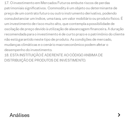
O investimento em Mercados Futuros embute riscos de perdas
patrimoniais significativos. Commodity é um objeto ou determinante de
preço de um contrato futuro ou outro instrumento derivativo, podendo
consubstanciar um índice, uma taxa, um valor mobiliário ou produto físico. É
um investimento de risco muito alto, que contempla a possibilidade de
oscilação de preço devido à utilização de alavancagem financeira. A duração
recomendada para o investimento é de curto prazo e o patrimônio do cliente
não está garantido neste tipo de produto. As condições de mercado,
mudanças climáticas e o cenário macroeconômico podem afetar o
desempenho do investimento.
ESTA INSTITUIÇÃO É ADERENTE AO CÓDIGO ANBIMA DE
DISTRIBUIÇÃO DE PRODUTOS DE INVESTIMENTO.
Análises