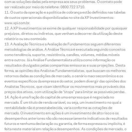
com as soluções dadas pela empresa aos seus problemas. O contato pode
ser realizado por meio do telefone: 0800 722 3710.
O custo da operação e a política de cobrança estão definidos nas tabelas
de custos operacionais disponibilizadas no site da XP Investimentos:
www.xpi.com.br.
A XP Investimentos se exime de qualquer responsabilidade por quaisquer
prejuízos, diretos ou indiretos, que venham a decorrer da utilização deste
relatório ou seu conteúdo.
A Avaliação Técnica e a Avaliação de Fundamentos seguem diferentes
metodologias de análise. A Análise Técnica é executada seguindo conceitos
como tendência, suporte, resistência, candles, volumes, médias móveis
entre outros. Já a Análise Fundamentalista utiliza como informação os
resultados divulgados pelas companhias emissoras e suas projeções. Desta
forma, as opiniões dos Analistas Fundamentalistas, que buscam os melhores
retornos dadas as condições de mercado, o cenário macroeconômico e os
eventos específicos da empresa e do setor, podem divergir das opiniões dos
Analistas Técnicos, que visam identificar os movimentos mais prováveis dos
preços dos ativos, com utilização de “stops” para limitar as possíveis perdas.
Ação é uma fração do capital de uma empresa que é negociada no
mercado. É um título de renda variável, ou seja, um investimento no qual a
rentabilidade não é preestabelecida, varia conforme as cotações de
mercado. O investimento em ações é um investimento de alto risco e os
desempenhos anteriores não são necessariamente indicativos de resultados
futuros e nenhuma declaração ou garantia, de forma expressa ou implícita, é
feita neste material em relação a desempenhos. As condições de mercado, o