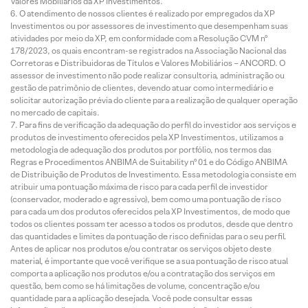
Valores Mobiliários da XP Investimentos.
O atendimento de nossos clientes é realizado por empregados da XP
Investimentos ou por assessores de investimento que desempenham suas
atividades por meio da XP, em conformidade com a Resolução CVM nº
178/2023, os quais encontram-se registrados na Associação Nacional das
Corretoras e Distribuidoras de Títulos e Valores Mobiliários – ANCORD. O
assessor de investimento não pode realizar consultoria, administração ou
gestão de patrimônio de clientes, devendo atuar como intermediário e
solicitar autorização prévia do cliente para a realização de qualquer operação
no mercado de capitais.
Para fins de verificação da adequação do perfil do investidor aos serviços e
produtos de investimento oferecidos pela XP Investimentos, utilizamos a
metodologia de adequação dos produtos por portfólio, nos termos das
Regras e Procedimentos ANBIMA de Suitability nº 01 e do Código ANBIMA
de Distribuição de Produtos de Investimento. Essa metodologia consiste em
atribuir uma pontuação máxima de risco para cada perfil de investidor
(conservador, moderado e agressivo), bem como uma pontuação de risco
para cada um dos produtos oferecidos pela XP Investimentos, de modo que
todos os clientes possam ter acesso a todos os produtos, desde que dentro
das quantidades e limites da pontuação de risco definidas para o seu perfil.
Antes de aplicar nos produtos e/ou contratar os serviços objeto deste
material, é importante que você verifique se a sua pontuação de risco atual
comporta a aplicação nos produtos e/ou a contratação dos serviços em
questão, bem como se há limitações de volume, concentração e/ou
quantidade para a aplicação desejada. Você pode consultar essas