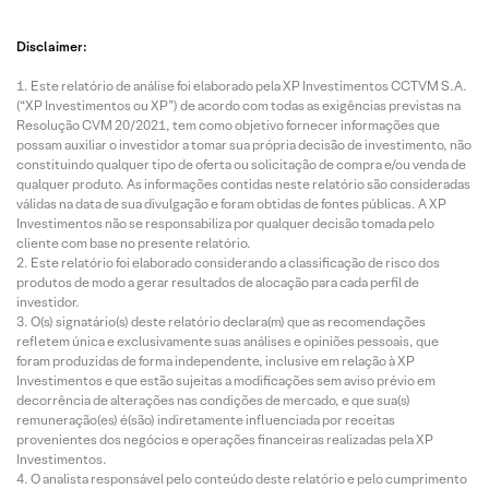
Disclaimer:
Este relatório de análise foi elaborado pela XP Investimentos CCTVM S.A.
(“XP Investimentos ou XP”) de acordo com todas as exigências previstas na
Resolução CVM 20/2021, tem como objetivo fornecer informações que
possam auxiliar o investidor a tomar sua própria decisão de investimento, não
constituindo qualquer tipo de oferta ou solicitação de compra e/ou venda de
qualquer produto. As informações contidas neste relatório são consideradas
válidas na data de sua divulgação e foram obtidas de fontes públicas. A XP
Investimentos não se responsabiliza por qualquer decisão tomada pelo
cliente com base no presente relatório.
Este relatório foi elaborado considerando a classificação de risco dos
produtos de modo a gerar resultados de alocação para cada perfil de
investidor.
O(s) signatário(s) deste relatório declara(m) que as recomendações
refletem única e exclusivamente suas análises e opiniões pessoais, que
foram produzidas de forma independente, inclusive em relação à XP
Investimentos e que estão sujeitas a modificações sem aviso prévio em
decorrência de alterações nas condições de mercado, e que sua(s)
remuneração(es) é(são) indiretamente influenciada por receitas
provenientes dos negócios e operações financeiras realizadas pela XP
Investimentos.
O analista responsável pelo conteúdo deste relatório e pelo cumprimento