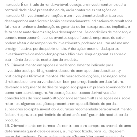
mercado. É um título de renda variável, ou seja, um investimento no qual a
rentabilidade não é preestabelecida, varia conforme as cotações de
mercado. O investimento em ações é um investimento de alto risco e os
desempenhos anteriores não são necessariamente indicativos de resultados
futuros e nenhuma declaração ou garantia, de forma expressa ou implícita, é
feita neste material em relação a desempenhos. As condições de mercado, o
cenário macroeconômico, os eventos específicos da empresa e do setor
podem afetar o desempenho do investimento, podendo resultar até mesmo
em significativas perdas patrimoniais. A duração recomendada para o
investimento é de médio-longo prazo. Não há quaisquer garantias sobre o
patrimônio do cliente neste tipo de produto.
O investimento em opções é preferencialmente indicado para
investidores de perfil agressivo, de acordo com a política de suitability
praticada pela XP Investimentos. No mercado de opções, são negociados
direitos de compra ou venda de um bem por preço fixado em data futura,
devendo o adquirente do direito negociado pagar um prêmio ao vendedor tal
como num acordo seguro. As operações com esses derivativos são
consideradas de risco muito alto por apresentarem altas relações de risco e
retorno e algumas posições apresentarem a possibilidade de perdas
superiores ao capital investido. A duração recomendada para o investimento
é de curto prazo e o patrimônio do cliente não está garantido neste tipo de
produto.
O investimento em termos são contratos para compra ou a venda de uma
determinada quantidade de ações, a um preço fixado, para liquidação em
prazo determinado. O prazo do contrato a Termo é livremente escolhido