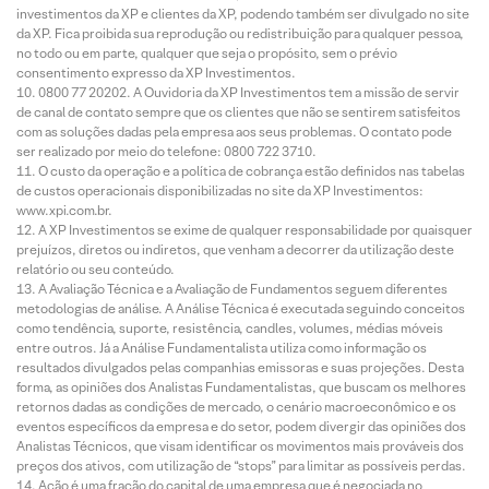
investimentos da XP e clientes da XP, podendo também ser divulgado no site
da XP. Fica proibida sua reprodução ou redistribuição para qualquer pessoa,
no todo ou em parte, qualquer que seja o propósito, sem o prévio
consentimento expresso da XP Investimentos.
0800 77 20202. A Ouvidoria da XP Investimentos tem a missão de servir
de canal de contato sempre que os clientes que não se sentirem satisfeitos
com as soluções dadas pela empresa aos seus problemas. O contato pode
ser realizado por meio do telefone: 0800 722 3710.
O custo da operação e a política de cobrança estão definidos nas tabelas
de custos operacionais disponibilizadas no site da XP Investimentos:
www.xpi.com.br.
A XP Investimentos se exime de qualquer responsabilidade por quaisquer
prejuízos, diretos ou indiretos, que venham a decorrer da utilização deste
relatório ou seu conteúdo.
A Avaliação Técnica e a Avaliação de Fundamentos seguem diferentes
metodologias de análise. A Análise Técnica é executada seguindo conceitos
como tendência, suporte, resistência, candles, volumes, médias móveis
entre outros. Já a Análise Fundamentalista utiliza como informação os
resultados divulgados pelas companhias emissoras e suas projeções. Desta
forma, as opiniões dos Analistas Fundamentalistas, que buscam os melhores
retornos dadas as condições de mercado, o cenário macroeconômico e os
eventos específicos da empresa e do setor, podem divergir das opiniões dos
Analistas Técnicos, que visam identificar os movimentos mais prováveis dos
preços dos ativos, com utilização de “stops” para limitar as possíveis perdas.
Ação é uma fração do capital de uma empresa que é negociada no