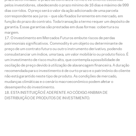
pelos investidores, obedecendo o prazo mínimo de 16 dias e máximo de 999
dias corridos. O preço será o valor da ação adicionado de uma parcela
correspondente aos juros – que são fixados livremente em mercado, em
função do prazo do contrato. Toda transação a termo requer um depósito de
garantia. Essas garantias são prestadas em duas formas: cobertura ou
margem.
O investimento em Mercados Futuros embute riscos de perdas
patrimoniais significativos. Commodity é um objeto ou determinante de
preço de um contrato futuro ou outro instrumento derivativo, podendo
consubstanciar um índice, uma taxa, um valor mobiliário ou produto físico. É
um investimento de risco muito alto, que contempla a possibilidade de
oscilação de preço devido à utilização de alavancagem financeira. A duração
recomendada para o investimento é de curto prazo e o patrimônio do cliente
não está garantido neste tipo de produto. As condições de mercado,
mudanças climáticas e o cenário macroeconômico podem afetar o
desempenho do investimento.
ESTA INSTITUIÇÃO É ADERENTE AO CÓDIGO ANBIMA DE
DISTRIBUIÇÃO DE PRODUTOS DE INVESTIMENTO.