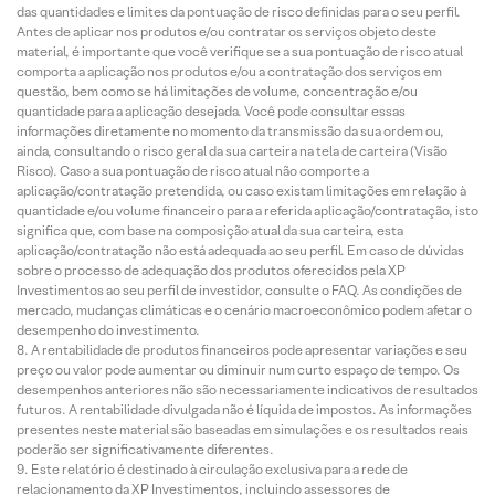
das quantidades e limites da pontuação de risco definidas para o seu perfil.
Antes de aplicar nos produtos e/ou contratar os serviços objeto deste
material, é importante que você verifique se a sua pontuação de risco atual
comporta a aplicação nos produtos e/ou a contratação dos serviços em
questão, bem como se há limitações de volume, concentração e/ou
quantidade para a aplicação desejada. Você pode consultar essas
informações diretamente no momento da transmissão da sua ordem ou,
ainda, consultando o risco geral da sua carteira na tela de carteira (Visão
Risco). Caso a sua pontuação de risco atual não comporte a
aplicação/contratação pretendida, ou caso existam limitações em relação à
quantidade e/ou volume financeiro para a referida aplicação/contratação, isto
significa que, com base na composição atual da sua carteira, esta
aplicação/contratação não está adequada ao seu perfil. Em caso de dúvidas
sobre o processo de adequação dos produtos oferecidos pela XP
Investimentos ao seu perfil de investidor, consulte o FAQ. As condições de
mercado, mudanças climáticas e o cenário macroeconômico podem afetar o
desempenho do investimento.
A rentabilidade de produtos financeiros pode apresentar variações e seu
preço ou valor pode aumentar ou diminuir num curto espaço de tempo. Os
desempenhos anteriores não são necessariamente indicativos de resultados
futuros. A rentabilidade divulgada não é líquida de impostos. As informações
presentes neste material são baseadas em simulações e os resultados reais
poderão ser significativamente diferentes.
Este relatório é destinado à circulação exclusiva para a rede de
relacionamento da XP Investimentos, incluindo assessores de