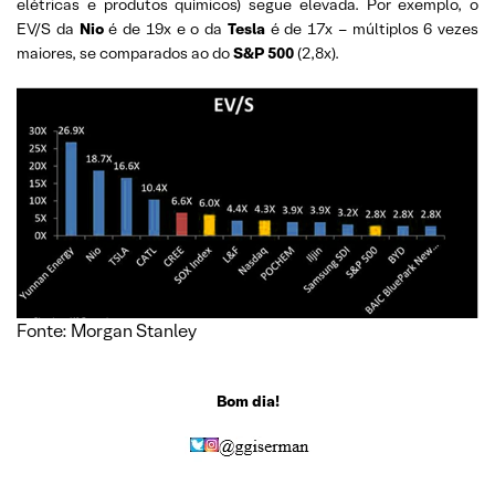
elétricas e produtos químicos) segue elevada. Por exemplo, o
EV/S da
Nio
é de 19x e o da
Tesla
é de 17x – múltiplos 6 vezes
maiores, se comparados ao do
S&P 500
(2,8x).
Fonte: Morgan Stanley
Bom dia!