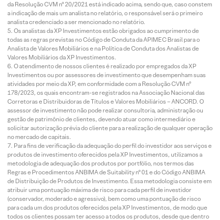
da Resolução CVM nº 20/2021 está indicado acima, sendo que, caso constem
a indicação de mais um analista no relatório, o responsável será o primeiro
analista credenciado a ser mencionado no relatório.
Os analistas da XP Investimentos estão obrigados ao cumprimento de
todas as regras previstas no Código de Conduta da APIMEC Brasil para o
Analista de Valores Mobiliários e na Política de Conduta dos Analistas de
Valores Mobiliários da XP Investimentos.
O atendimento de nossos clientes é realizado por empregados da XP
Investimentos ou por assessores de investimento que desempenham suas
atividades por meio da XP, em conformidade com a Resolução CVM nº
178/2023, os quais encontram-se registrados na Associação Nacional das
Corretoras e Distribuidoras de Títulos e Valores Mobiliários – ANCORD. O
assessor de investimento não pode realizar consultoria, administração ou
gestão de patrimônio de clientes, devendo atuar como intermediário e
solicitar autorização prévia do cliente para a realização de qualquer operação
no mercado de capitais.
Para fins de verificação da adequação do perfil do investidor aos serviços e
produtos de investimento oferecidos pela XP Investimentos, utilizamos a
metodologia de adequação dos produtos por portfólio, nos termos das
Regras e Procedimentos ANBIMA de Suitability nº 01 e do Código ANBIMA
de Distribuição de Produtos de Investimento. Essa metodologia consiste em
atribuir uma pontuação máxima de risco para cada perfil de investidor
(conservador, moderado e agressivo), bem como uma pontuação de risco
para cada um dos produtos oferecidos pela XP Investimentos, de modo que
todos os clientes possam ter acesso a todos os produtos, desde que dentro