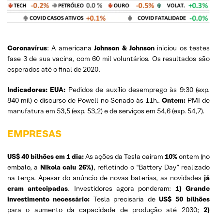
Coronavírus
: A americana
Johnson & Johnson
iniciou os testes
fase 3 de sua vacina, com 60 mil voluntários. Os resultados são
esperados até o final de 2020.
Indicadores: EUA:
Pedidos de auxílio desemprego às 9:30 (exp.
840 mil) e discurso de Powell no Senado às 11h..
Ontem:
PMI de
manufatura em 53,5 (exp. 53,2) e de serviços em 54,6 (exp. 54,7).
EMPRESAS
US$ 40 bilhões em 1 dia:
As ações da Tesla caíram
10%
ontem (no
embalo, a
Nikola caiu 26%)
, refletindo o “Battery Day” realizado
na terça. Apesar do anúncio de novas baterias, as novidades
já
eram antecipadas
. Investidores agora ponderam:
1) Grande
investimento necessário:
Tesla precisaria de
US$ 50 bilhões
para o aumento da capacidade de produção até 2030;
2)