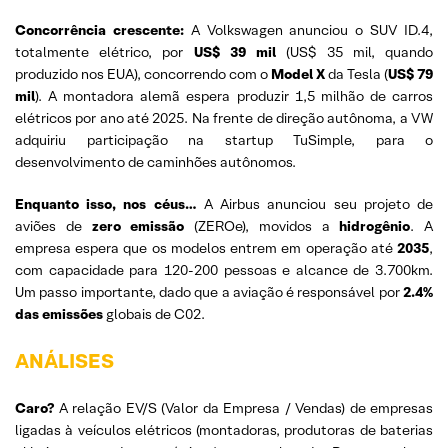
Concorrência crescente:
A Volkswagen anunciou o SUV ID.4,
totalmente elétrico, por
US$ 39 mil
(US$ 35 mil, quando
produzido nos EUA), concorrendo com o
Model X
da Tesla (
US$ 79
mil
). A montadora alemã espera produzir 1,5 milhão de carros
elétricos por ano até 2025. Na frente de direção autônoma, a VW
adquiriu participação na startup TuSimple, para o
desenvolvimento de caminhões autônomos.
Enquanto isso, nos céus…
A Airbus anunciou seu projeto de
aviões de
zero emissão
(ZEROe), movidos a
hidrogênio
. A
empresa espera que os modelos entrem em operação até
2035
,
com capacidade para 120-200 pessoas e alcance de 3.700km.
Um passo importante, dado que a aviação é responsável por
2.4%
das emissões
globais de C02.
ANÁLISES
Caro?
A relação EV/S (Valor da Empresa / Vendas) de empresas
ligadas à veículos elétricos (montadoras, produtoras de baterias