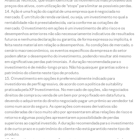
Analistas Técnicos, que visam identificar os movimentos mais prováveis dos
preços dos ativos, com utilização de “stops” para limitar as possíveis perdas.
Ação é uma fração do capital de uma empresa que é negociada no
mercado. É um título de renda variável, ou seja, um investimento no qual a
rentabilidade não é preestabelecida, varia conforme as cotações de
mercado. O investimento em ações é um investimento de alto risco e os
desempenhos anteriores não são necessariamente indicativos de resultados
futuros e nenhuma declaração ou garantia, de forma expressa ou implícita, é
feita neste material em relação a desempenhos. As condições de mercado, o
cenário macroeconômico, os eventos específicos da empresa e do setor
podem afetar o desempenho do investimento, podendo resultar até mesmo
em significativas perdas patrimoniais. A duração recomendada para o
investimento é de médio-longo prazo. Não há quaisquer garantias sobre o
patrimônio do cliente neste tipo de produto.
O investimento em opções é preferencialmente indicado para
investidores de perfil agressivo, de acordo com a política de suitability
praticada pela XP Investimentos. No mercado de opções, são negociados
direitos de compra ou venda de um bem por preço fixado em data futura,
devendo o adquirente do direito negociado pagar um prêmio ao vendedor tal
como num acordo seguro. As operações com esses derivativos são
consideradas de risco muito alto por apresentarem altas relações de risco e
retorno e algumas posições apresentarem a possibilidade de perdas
superiores ao capital investido. A duração recomendada para o investimento
é de curto prazo e o patrimônio do cliente não está garantido neste tipo de
produto.