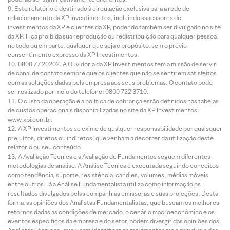
Este relatório é destinado à circulação exclusiva para a rede de
relacionamento da XP Investimentos, incluindo assessores de
investimentos da XP e clientes da XP, podendo também ser divulgado no site
da XP. Fica proibida sua reprodução ou redistribuição para qualquer pessoa,
no todo ou em parte, qualquer que seja o propósito, sem o prévio
consentimento expresso da XP Investimentos.
0800 77 20202. A Ouvidoria da XP Investimentos tem a missão de servir
de canal de contato sempre que os clientes que não se sentirem satisfeitos
com as soluções dadas pela empresa aos seus problemas. O contato pode
ser realizado por meio do telefone: 0800 722 3710.
O custo da operação e a política de cobrança estão definidos nas tabelas
de custos operacionais disponibilizadas no site da XP Investimentos:
www.xpi.com.br.
A XP Investimentos se exime de qualquer responsabilidade por quaisquer
prejuízos, diretos ou indiretos, que venham a decorrer da utilização deste
relatório ou seu conteúdo.
A Avaliação Técnica e a Avaliação de Fundamentos seguem diferentes
metodologias de análise. A Análise Técnica é executada seguindo conceitos
como tendência, suporte, resistência, candles, volumes, médias móveis
entre outros. Já a Análise Fundamentalista utiliza como informação os
resultados divulgados pelas companhias emissoras e suas projeções. Desta
forma, as opiniões dos Analistas Fundamentalistas, que buscam os melhores
retornos dadas as condições de mercado, o cenário macroeconômico e os
eventos específicos da empresa e do setor, podem divergir das opiniões dos