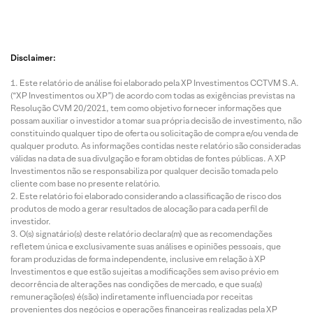
Disclaimer:
Este relatório de análise foi elaborado pela XP Investimentos CCTVM S.A.
(“XP Investimentos ou XP”) de acordo com todas as exigências previstas na
Resolução CVM 20/2021, tem como objetivo fornecer informações que
possam auxiliar o investidor a tomar sua própria decisão de investimento, não
constituindo qualquer tipo de oferta ou solicitação de compra e/ou venda de
qualquer produto. As informações contidas neste relatório são consideradas
válidas na data de sua divulgação e foram obtidas de fontes públicas. A XP
Investimentos não se responsabiliza por qualquer decisão tomada pelo
cliente com base no presente relatório.
Este relatório foi elaborado considerando a classificação de risco dos
produtos de modo a gerar resultados de alocação para cada perfil de
investidor.
O(s) signatário(s) deste relatório declara(m) que as recomendações
refletem única e exclusivamente suas análises e opiniões pessoais, que
foram produzidas de forma independente, inclusive em relação à XP
Investimentos e que estão sujeitas a modificações sem aviso prévio em
decorrência de alterações nas condições de mercado, e que sua(s)
remuneração(es) é(são) indiretamente influenciada por receitas
provenientes dos negócios e operações financeiras realizadas pela XP