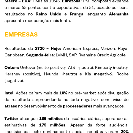
Macro – EUA:
PMIs às 10:45.
Eurozona:
PMI composto expande
e marca 55 pontos contra expectativas de 51, puxado por bons
resultados no
Reino
Unido
e
França
, enquanto
Alemanha
apresenta recuperação mais lenta.
EMPRESAS
Resultados do
2T20
– Hoje:
American Express, Verizon, Royal
Caribbean.
Segunda-feira
: LVMH, SAP, Ryanair e Credit Agricole.
Ontem:
Unilever (muito positivo), AT&T (neutro), Kimberly (neutro),
Hershey (positivo), Hyundai (neutro) e Kia (negativo), Roche
(negativo).
Intel
: Ações caíram mais de
10%
no pré-market após divulgação
de resultado surpreendendo no lado negativo, com aviso de
atraso
no desenvolvimento de
processadores
mais avançados.
Twitter
alcançou
186 milhões
de usuários diários, superando as
estimativas de
175 milhões
. Apesar da forte audiência,
impulsionada pelo confinamento social, receitas vieram
20%