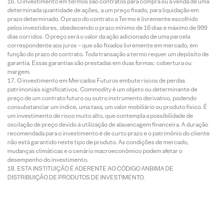
O investimento em termos são contratos para compra ou a venda de uma
determinada quantidade de ações, a um preço fixado, para liquidação em
prazo determinado. O prazo do contrato a Termo é livremente escolhido
pelos investidores, obedecendo o prazo mínimo de 16 dias e máximo de 999
dias corridos. O preço será o valor da ação adicionado de uma parcela
correspondente aos juros – que são fixados livremente em mercado, em
função do prazo do contrato. Toda transação a termo requer um depósito de
garantia. Essas garantias são prestadas em duas formas: cobertura ou
margem.
O investimento em Mercados Futuros embute riscos de perdas
patrimoniais significativos. Commodity é um objeto ou determinante de
preço de um contrato futuro ou outro instrumento derivativo, podendo
consubstanciar um índice, uma taxa, um valor mobiliário ou produto físico. É
um investimento de risco muito alto, que contempla a possibilidade de
oscilação de preço devido à utilização de alavancagem financeira. A duração
recomendada para o investimento é de curto prazo e o patrimônio do cliente
não está garantido neste tipo de produto. As condições de mercado,
mudanças climáticas e o cenário macroeconômico podem afetar o
desempenho do investimento.
ESTA INSTITUIÇÃO É ADERENTE AO CÓDIGO ANBIMA DE
DISTRIBUIÇÃO DE PRODUTOS DE INVESTIMENTO.