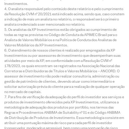
Investimentos.
O analista responsável pelo conteúdo deste relatório e pelo cumprimento
da Resolução CVM nº 20/2021 está indicado acima, sendo que, caso constem
a indicação de mais um analista no relatório, o responsável será o primeiro
analista credenciado a ser mencionado no relatório.
Os analistas da XP Investimentos estão obrigados ao cumprimento de
todas as regras previstas no Código de Conduta da APIMEC Brasil para o
Analista de Valores Mobiliários e na Política de Conduta dos Analistas de
Valores Mobiliários da XP Investimentos.
O atendimento de nossos clientes é realizado por empregados da XP
Investimentos ou por assessores de investimento que desempenham suas
atividades por meio da XP, em conformidade com a Resolução CVM nº
178/2023, os quais encontram-se registrados na Associação Nacional das
Corretoras e Distribuidoras de Títulos e Valores Mobiliários – ANCORD. O
assessor de investimento não pode realizar consultoria, administração ou
gestão de patrimônio de clientes, devendo atuar como intermediário e
solicitar autorização prévia do cliente para a realização de qualquer operação
no mercado de capitais.
Para fins de verificação da adequação do perfil do investidor aos serviços e
produtos de investimento oferecidos pela XP Investimentos, utilizamos a
metodologia de adequação dos produtos por portfólio, nos termos das
Regras e Procedimentos ANBIMA de Suitability nº 01 e do Código ANBIMA
de Distribuição de Produtos de Investimento. Essa metodologia consiste em
atribuir uma pontuação máxima de risco para cada perfil de investidor
(conservador, moderado e agressivo), bem como uma pontuação de risco