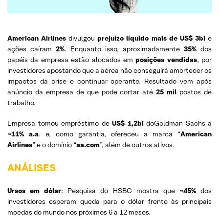
American
Airlines
divulgou
prejuízo líquido mais de
US$ 3bi
e
ações caíram
2%
. Enquanto isso, aproximadamente
35%
dos
papéis da empresa estão alocados em
posições vendidas
, por
investidores apostando que a aérea não conseguirá amortecer os
impactos da crise e continuar operante. Resultado vem após
anúncio da empresa de que pode cortar até
25 mil
postos de
trabalho.
Empresa tomou empréstimo de
US$ 1,2bi
doGoldman Sachs a
~11% a.a
. e, como garantia, ofereceu a marca “
American
Airlines
” e o domínio “
aa.com
”, além de outros ativos.
ANÁLISES
Ursos em dólar
: Pesquisa do HSBC mostra que
~45%
dos
investidores esperam queda para o dólar frente às principais
moedas do mundo nos próximos 6 a 12 meses.