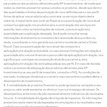
para cada um dos produtos oferecidos pela XP Investimentos, de modo que
todos os clientes possam ter acesso a todos os produtos, desde que dentro
das quantidades e limites da pontuação de risco definidas para o seu perfil.
Antes de aplicar nos produtos e/ou contratar os serviços objeto deste
material, é importante que você verifique se a sua pontuação de risco atual
comporta a aplicação nos produtos e/ou a contratação dos serviços em
questão, bem como se há limitações de volume, concentração e/ou
quantidade para a aplicação desejada. Você pode consultar essas
informações diretamente no momento da transmissão da sua ordem ou,
ainda, consultando o risco geral da sua carteira na tela de carteira (Visão
Risco). Caso a sua pontuação de risco atual não comporte a
aplicação/contratação pretendida, ou caso existam limitações em relação à
quantidade e/ou volume financeiro para a referida aplicação/contratação, isto
significa que, com base na composição atual da sua carteira, esta
aplicação/contratação não está adequada ao seu perfil. Em caso de dúvidas
sobre o processo de adequação dos produtos oferecidos pela XP
Investimentos ao seu perfil de investidor, consulte o FAQ. As condições de
mercado, mudanças climáticas e o cenário macroeconômico podem afetar o
desempenho do investimento.
A rentabilidade de produtos financeiros pode apresentar variações e seu
preço ou valor pode aumentar ou diminuir num curto espaço de tempo. Os
desempenhos anteriores não são necessariamente indicativos de resultados
futuros. A rentabilidade divulgada não é líquida de impostos. As informações
presentes neste material são baseadas em simulações e os resultados reais
poderão ser significativamente diferentes.